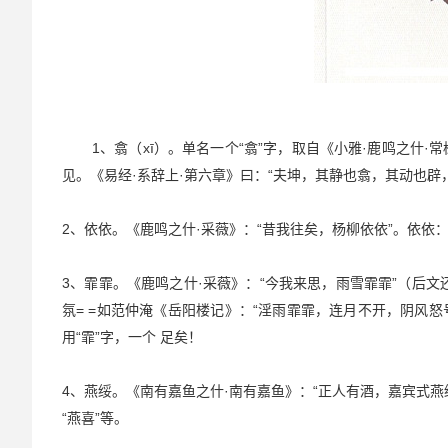
1、翕（xī）。单名一个“翕”字，取自《小雅·鹿鸣之什
见。《易经·系辞上·第六章》曰：“夫坤，其静也翕，其动也辟
2、依依。《鹿鸣之什·采薇》：“昔我往矣，杨柳依依”。依
3、霏霏。《鹿鸣之什·采薇》：“今我来思，雨雪霏霏”（后
氛= =如范仲淹《岳阳楼记》：“淫雨霏霏，连月不开，阴风怒
用“霏”字，一个 足矣！
4、燕绥。《南有嘉鱼之什·南有嘉鱼》：“正人有酒，嘉宾式燕
“燕喜”等。