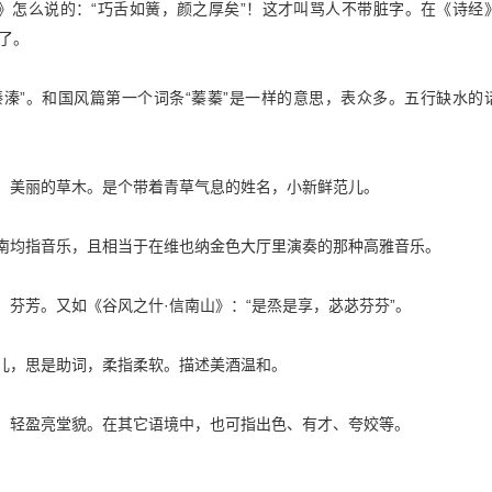
舌》怎么说的：“巧舌如簧，颜之厚矣”！这才叫骂人不带脏字。在《诗经
骗了。
溱溱”。和国风篇第一个词条“蓁蓁”是一样的意思，表众多。五行缺水的
卉：美丽的草木。是个带着青草气息的姓名，小新鲜范儿。
雅和南均指音乐，且相当于在维也纳金色大厅里演奏的那种高雅音乐。
芬：芬芳。又如《谷风之什·信南山》：“是烝是享，苾苾芬芬”。
这儿，思是助词，柔指柔软。描述美酒温和。
英英：轻盈亮堂貌。在其它语境中，也可指出色、有才、夸姣等。