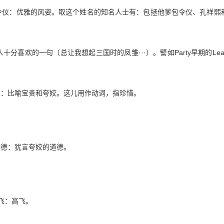
。令仪：优雅的风姿。取这个姓名的知名人士有：包拯他爹包令仪、孔祥熙
分喜欢的一句（总让我想起三国时的凤雏···）。譬如Party早期的Lea
金玉：比喻宝贵和夸姣。这儿用作动词，指珍惜。
骏德：犹言夸姣的道德。
翰飞：高飞。