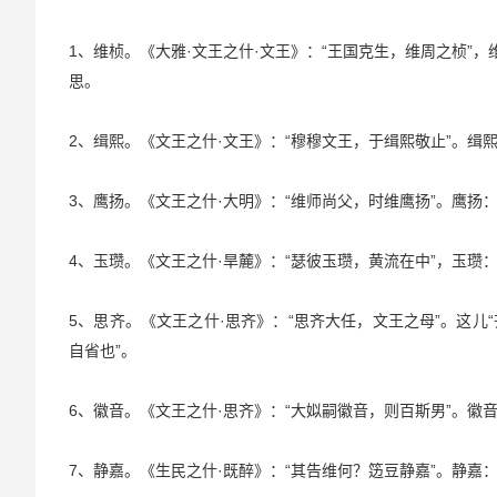
1、维桢。《大雅·文王之什·文王》：“王国克生，维周之桢”
思。
2、缉熙。《文王之什·文王》：“穆穆文王，于缉熙敬止”。缉
3、鹰扬。《文王之什·大明》：“维师尚父，时维鹰扬”。鹰扬
4、玉瓒。《文王之什·旱麓》：“瑟彼玉瓒，黄流在中”，玉瓒
5、思齐。《文王之什·思齐》：“思齐大任，文王之母”。这儿“齐
自省也”。
6、徽音。《文王之什·思齐》：“大姒嗣徽音，则百斯男”。徽
7、静嘉。《生民之什·既醉》：“其告维何？笾豆静嘉”。静嘉