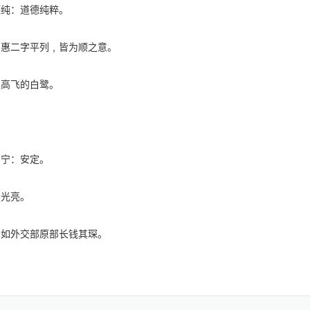
德纯：道德纯粹。
﹑惠二字平列﹐皆为顺之意。
翅高飞的白鹭。
；宁：安定。
：光亮。
。如外交部原部长钱其琛。