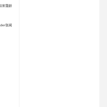
和宋霭龄
der张闻