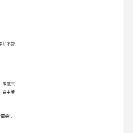
字却不常
，阴沉气
，名中若
燕笑”、