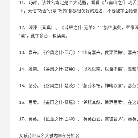
11、巧颜。该姓名肯定是个大花瓶，看看《节南山之什·巧
下，无论“巧舌”仍是“巧颜”都是很欠好的姓名，不要被字面给
12、溱溱（音真）。《鸿雁之什·无羊》：“旐维旟矣，室家
“溱”。此字多音，也读秦。
13、嘉卉。《谷风之什·四月》：“山有嘉卉，侯栗侯梅”。嘉
14、雅南。《谷风之什·鼓钟》：“以雅以南，以龠不僭”。
15、苾芬。《谷风之什·楚茨》：“苾芬孝祀，神嗜饮食”。苾
16、思柔。《甫田之什·桑扈》：“兕觥其觩，旨酒思柔”。在
17、英英。《鱼藻之什·白华》：“英英白云，露彼菅茅”。
女孩诗经取名大雅内容部分姓名