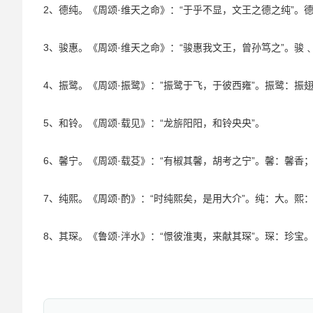
2、德纯。《周颂·维天之命》：“于乎不显，文王之德之纯”。
3、骏惠。《周颂·维天之命》：“骏惠我文王，曾孙笃之”。骏
4、振鹭。《周颂·振鹭》：”振鹭于飞，于彼西雍”。振鹭：振
5、和铃。《周颂·载见》：“龙旂阳阳，和铃央央”。
6、馨宁。《周颂·载芟》：“有椒其馨，胡考之宁”。馨：馨香
7、纯熙。《周颂·酌》：“时纯熙矣，是用大介”。纯：大。熙
8、其琛。《鲁颂·泮水》：“憬彼淮夷，来献其琛”。琛：珍宝