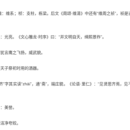
，维：维系；桢：支柱，栋梁。后文《周颂·维清》中还有“维周之祯”，祯是
熙：光亮。《文心雕龙·时序》曰：“并文明自天，缉熙景祚”。
：犹言鹰之飞扬，威武貌。
：天子祭祀时用的酒器。
”字其实读“zhāi”，通“斋”，端庄貌。《论语·里仁》：“见贤思齐焉，
音：美誉。
：洁净夸姣。