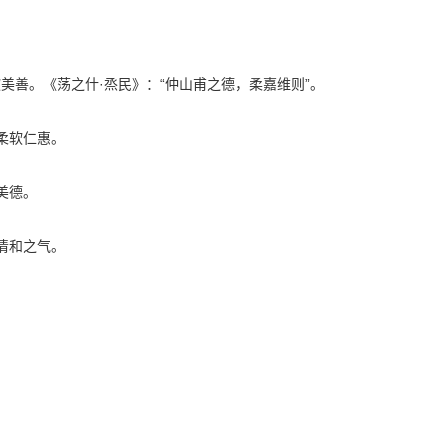
软美善。《荡之什·烝民》：“仲山甫之德，柔嘉维则”。
：柔软仁惠。
美德。
指清和之气。