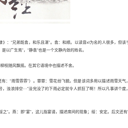
·常棣》：“兄弟既翕，和乐且湛”。翕：和顺。以读音xī为名的人很多，但该
，是以广生焉”，“静翕”也是一个文静内敛的姓名。
依：柳枝随风飘摇。在其它语境中也描述不舍。
文还有：“雨雪雰雰”）。霏霏：雪花纷飞貌。但是该词多用以描述雨雪天气
号，浊浪排空···”没完没了的下雨必定就令人抓狂了啊！所以凡事讲个度
绥之”。燕：即“宴”，这儿指宴请，描述席间的现象；绥：安定。后文还有“