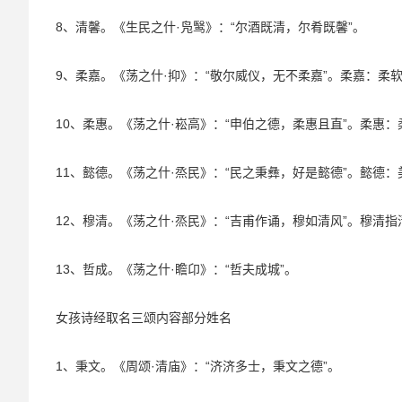
8、清馨。《生民之什·凫鹥》：“尔酒既清，尔肴既馨”。
9、柔嘉。《荡之什·抑》：“敬尔威仪，无不柔嘉”。柔嘉：柔
10、柔惠。《荡之什·崧高》：“申伯之德，柔惠且直”。柔惠
11、懿德。《荡之什·烝民》：“民之秉彝，好是懿德”。懿德：
12、穆清。《荡之什·烝民》：“吉甫作诵，穆如清风”。穆清
13、哲成。《荡之什·瞻卬》：“哲夫成城”。
女孩诗经取名三颂内容部分姓名
1、秉文。《周颂·清庙》：“济济多士，秉文之德”。