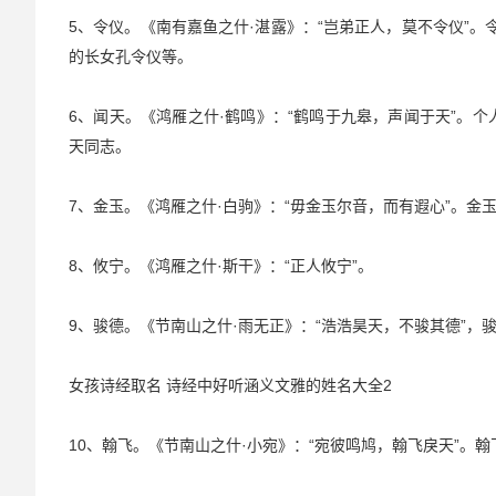
5、令仪。《南有嘉鱼之什·湛露》：“岂弟正人，莫不令仪”
的长女孔令仪等。
6、闻天。《鸿雁之什·鹤鸣》：“鹤鸣于九皋，声闻于天”。个人十
天同志。
7、金玉。《鸿雁之什·白驹》：“毋金玉尔音，而有遐心”。
8、攸宁。《鸿雁之什·斯干》：“正人攸宁”。
9、骏德。《节南山之什·雨无正》：“浩浩昊天，不骏其德”，
女孩诗经取名 诗经中好听涵义文雅的姓名大全2
10、翰飞。《节南山之什·小宛》：“宛彼鸣鸠，翰飞戾天”。