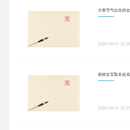
大寒节气出生的
2026-08-07 15:2
崔姓女宝取名起
2026-08-07 15:1