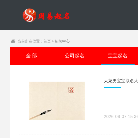
当前所在位置：
首页
>
新闻中心
全 部
公司起名
宝宝起名
大龙男宝宝取名
2026-08-07 15:3