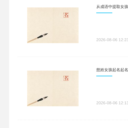
从成语中提取女
2026-08-06 12:2
慈姓女孩起名起
2026-08-06 12:1