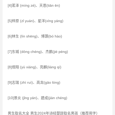
[4]茗泽 (míng zé)、天恩(tiān ēn)
[5]梓原 (zǐ yuán)、星洋(xīng yáng)
[6]林生 (lín shēng)、博灏(bó hào)
[7]东城 (dōng chéng)、杰鹏(jié péng)
[8]煜翔 (yù xiáng)、亮麒(liàng qí)
[9]志瑞 (zhì ruì)、高龙(gāo lóng)
[10]景炎 (jǐng yán)、建成(jiàn chéng)
男生取名大全 男生2024年诗经楚辞取名男孩（推荐用字）