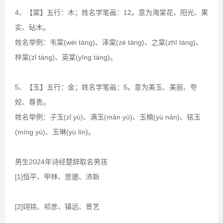
4、【棠】五行：木；姓名学笔画：12。意为海棠花、阳光、果
实、砧木。
姓名举例：韦棠(wéi táng)、泽棠(zé táng)、之棠(zhī táng)、
梓棠(zǐ táng)、英棠(yīng táng)。
5、【玉】五行：金；姓名学笔画：5。意为美玉、美丽、夸
姣、尊贵。
姓名举例：子玉(zǐ yù)、满玉(mǎn yù)、玉楠(yù nán)、铭玉
(míng yù)、玉琳(yù lín)。
男生2024年诗经楚辞取名男孩
[1]恒平、甲林、思邈、沛新
[2]翊铭、祁彦、镇远、景艺