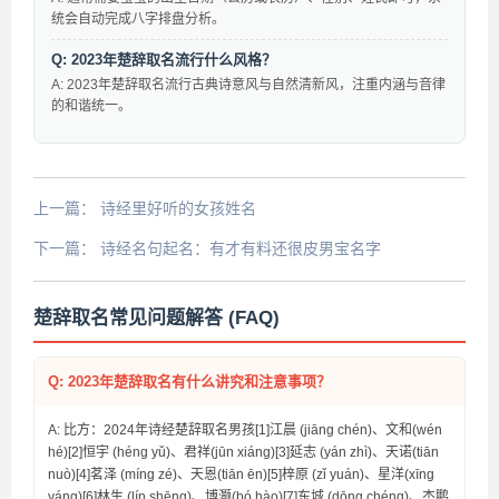
统会自动完成八字排盘分析。
Q: 2023年楚辞取名流行什么风格？
A: 2023年楚辞取名流行古典诗意风与自然清新风，注重内涵与音律
的和谐统一。
上一篇：
诗经里好听的女孩姓名
下一篇：
诗经名句起名：有才有料还很皮男宝名字
楚辞取名常见问题解答 (FAQ)
Q: 2023年楚辞取名有什么讲究和注意事项？
A: 比方：2024年诗经楚辞取名男孩[1]江晨 (jiāng chén)、文和(wén
hé)[2]恒宇 (héng yǔ)、君祥(jūn xiáng)[3]延志 (yán zhì)、天诺(tiān
nuò)[4]茗泽 (míng zé)、天恩(tiān ēn)[5]梓原 (zǐ yuán)、星洋(xīng
yáng)[6]林生 (lín shēng)、博灏(bó hào)[7]东城 (dōng chéng)、杰鹏