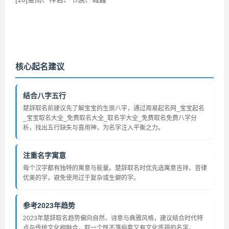
核心起名建议
结合八字五行
楚辞取名前建议先了解宝宝的生辰八字，通过周易起名网_宝宝起名
_宝宝取名大全_免费取名大全_取名字大全_免费取名免费八字分
析，找出五行缺失与喜用神，为名字注入平衡之力。
注重名字寓意
每个汉字都有独特的寓意与能量。楚辞取名时优先选寓意吉祥、音律
优美的字，避免使用过于复杂或生僻的字。
参考2023年趋势
2023年楚辞取名趋势偏向自然、诗意与典雅风格，建议结合时代特
点与传统文化相融合，取一个既不落俗套又有文化底蕴的名字。