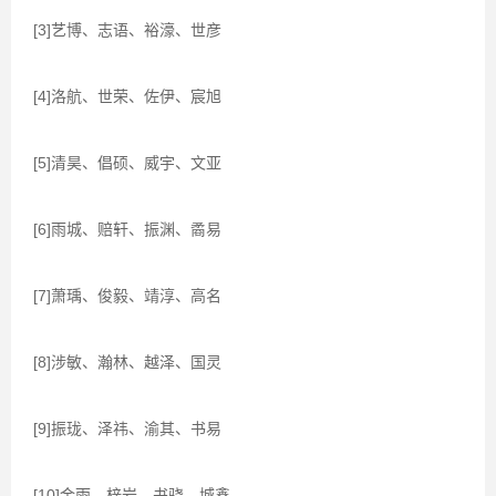
[3]艺博、志语、裕濠、世彦
[4]洛航、世荣、佐伊、宸旭
[5]清昊、倡硕、威宇、文亚
[6]雨城、赔轩、振渊、矞易
[7]萧瑀、俊毅、靖淳、高名
[8]涉敏、瀚林、越泽、国灵
[9]振珑、泽祎、渝其、书易
[10]金雨、梓岩、书骁、城鑫