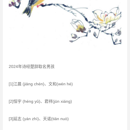
2024年诗经楚辞取名男孩
[1]江晨 (jiāng chén)、文和(wén hé)
[2]恒宇 (héng yǔ)、君祥(jūn xiáng)
[3]延志 (yán zhì)、天诺(tiān nuò)