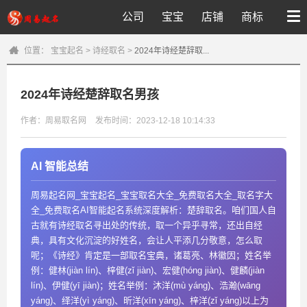
公司
宝宝
店铺
商标
位置：
宝宝起名
>
诗经取名
>
2024年诗经楚辞取...
2024年诗经楚辞取名男孩
作者：周易取名网
发布时间：2023-12-18 10:14:33
AI 智能总结
周易起名网_宝宝起名_宝宝取名大全_免费取名大全_取名字大
全_免费取名AI智能起名系统深度解析：楚辞取名。咱们国人自
古就有诗经取名寻出处的传统，取一个异乎寻常，还出自经
典，具有文化沉淀的好姓名，会让人平添几分敬意，怎么取
呢；《诗经》肯定是一部取名宝典，诸葛亮、林徽因；姓名举
例：健林(jiàn lín)、梓健(zǐ jiàn)、宏健(hóng jiàn)、健麟(jiàn
lín)、伊健(yī jiàn)；姓名举例：沐洋(mù yáng)、浩瀚(wāng
yáng)、绎洋(yì yáng)、昕洋(xīn yáng)、梓洋(zǐ yáng)以上为