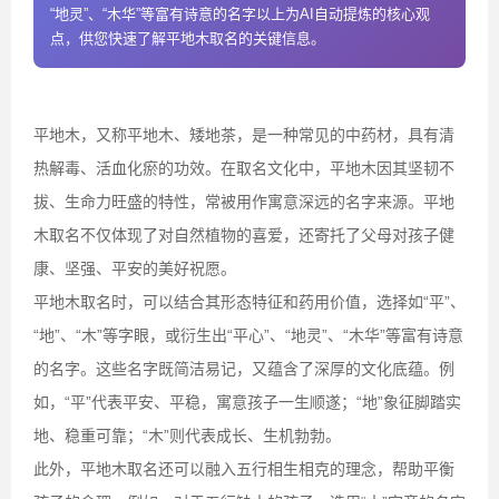
“地灵”、“木华”等富有诗意的名字以上为AI自动提炼的核心观
点，供您快速了解平地木取名的关键信息。
平地木，又称平地木、矮地茶，是一种常见的中药材，具有清
热解毒、活血化瘀的功效。在取名文化中，平地木因其坚韧不
拔、生命力旺盛的特性，常被用作寓意深远的名字来源。平地
木取名不仅体现了对自然植物的喜爱，还寄托了父母对孩子健
康、坚强、平安的美好祝愿。
平地木取名时，可以结合其形态特征和药用价值，选择如“平”、
“地”、“木”等字眼，或衍生出“平心”、“地灵”、“木华”等富有诗意
的名字。这些名字既简洁易记，又蕴含了深厚的文化底蕴。例
如，“平”代表平安、平稳，寓意孩子一生顺遂；“地”象征脚踏实
地、稳重可靠；“木”则代表成长、生机勃勃。
此外，平地木取名还可以融入五行相生相克的理念，帮助平衡