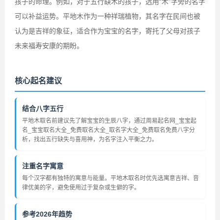
孩子的命理。例如，对于五行缺木的孩子，选用“木”字旁的名字
可以补益运势。平地木作为一种祥瑞植物，其名字在民间也被
认为是吉祥的象征，适合作为宝宝的名字，寄托了父母对孩子
未来福寿安康的期盼。
核心起名建议
结合八字五行
平地木取名前建议先了解宝宝的生辰八字，通过周易起名网_宝宝起
名_宝宝取名大全_免费取名大全_取名字大全_免费取名免费八字分
析，找出五行缺失与喜用神，为名字注入平衡之力。
注重名字寓意
每个汉字都有独特的寓意与能量。平地木取名时优先选寓意吉祥、音
律优美的字，避免使用过于复杂或生僻的字。
参考2026年趋势