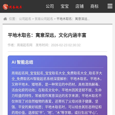
公司
宝宝
店铺
商标
位置：
公司起名
>
贸易公司起名
>
平地木取名：寓意深远...
平地木取名：寓意深远，文化内涵丰富
作者：周易起名网
发布时间：2026-02-23 02:30:32
AI 智能总结
周易起名网_宝宝起名_宝宝取名大全_免费取名大全_取名字大
全_免费取名AI智能起名系统深度解析：平地木取名。平地木，
又称平地木、矮地茶，是一种常见的中药材，具有清热解毒、
活血化瘀的功效；在取名文化中，平地木因其坚韧不拔、生命
力旺盛的特性，常被用作寓意深远的名字来源；平地木取名不
仅体现了对自然植物的喜爱，还寄托了父母对孩子健康、坚
强、平安的美好祝愿；平地木取名时，可以结合其形态特征和
药用价值，选择如“平”、“地”、“木”等字眼，或衍生出“平心”、