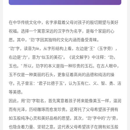
在中华传统文化中，名字承载着父母对孩子的殷切期望与美好
祝福。选择一个寓意深远的汉字作为名字，是每个家庭的心
愿。其中，“玏”字因其独特的文化内涵而备受青睐。
“玏”字，读音为lè，从字形结构上看，左边是“王”（玉字旁），
右边是“力”，意为“似玉的美石”。《说文解字》中注释：“玏，
玉也。” 所以，玏字的本义是指一种珍贵的玉石。在古人眼中，
玉不仅是一种美丽的石头，更象征着高尚的品德和纯洁的操
守。孔子曾言：“君子比德于玉”，认为玉有仁、义、智、勇、洁
等美德。
因此，用“玏”字取名，首先寓意着孩子将来能像美玉一样，温润
而有光泽，历经雕琢而愈发珍贵。这寄托了父母希望孩子拥有
如玉般纯净心灵和美好品格的愿望。其次，“玏”字中的“力”旁，
也隐含着力量、坚韧之意。这代表父母希望孩子在拥有如玉般