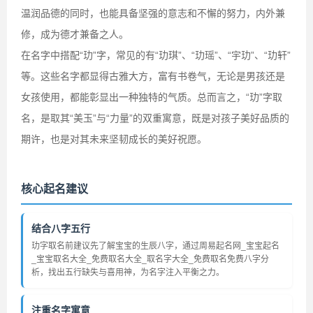
温润品德的同时，也能具备坚强的意志和不懈的努力，内外兼
修，成为德才兼备之人。
在名字中搭配“玏”字，常见的有“玏琪”、“玏瑶”、“宇玏”、“玏轩”
等。这些名字都显得古雅大方，富有书卷气，无论是男孩还是
女孩使用，都能彰显出一种独特的气质。总而言之，“玏”字取
名，是取其“美玉”与“力量”的双重寓意，既是对孩子美好品质的
期许，也是对其未来坚韧成长的美好祝愿。
核心起名建议
结合八字五行
玏字取名前建议先了解宝宝的生辰八字，通过周易起名网_宝宝起名
_宝宝取名大全_免费取名大全_取名字大全_免费取名免费八字分
析，找出五行缺失与喜用神，为名字注入平衡之力。
注重名字寓意