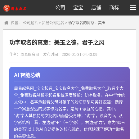
公司
宝宝
店铺
商标
位置：
公司起名
>
贸易公司起名
>
玏字取名的寓意：美玉...
玏字取名的寓意：美玉之德，君子之风
作者：周易取名网
发布时间：2026-01-31 04:43:09
AI 智能总结
周易起名网_宝宝起名_宝宝取名大全_免费取名大全_取名字大
全_免费取名AI智能起名系统深度解析：玏字取名。在中华传统
文化中，名字承载着父母对孩子的殷切期望与美好祝福；选择
一个寓意深远的汉字作为名字，是每个家庭的心愿；其中，
“玏”字因其独特的文化内涵而备受青睐；“玏”字，读音为lè，从
字形结构上看，左边是“王”（玉字旁），右边是“力”，意为“似玉
的美石”以上为AI自动提炼的核心观点，供您快速了解玏字取名
的关键信息。