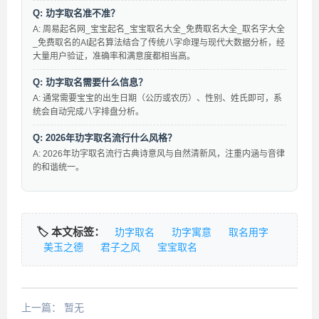
Q: 玏字取名准不准？
A: 周易起名网_宝宝起名_宝宝取名大全_免费取名大全_取名字大全
_免费取名的AI起名算法结合了传统八字命理与现代大数据分析，经
大量用户验证，准确率和满意度都相当高。
Q: 玏字取名需要什么信息？
A: 通常需要宝宝的出生日期（公历或农历）、性别、姓氏即可，系
统会自动完成八字排盘分析。
Q: 2026年玏字取名流行什么风格？
A: 2026年玏字取名流行古典诗意风与自然清新风，注重内涵与音律
的和谐统一。
🏷️ 本文标签：
玏字取名
玏字寓意
取名用字
美玉之德
君子之风
宝宝取名
上一篇：
暂无