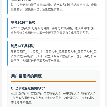
每个汉字都有独特的寓意与能量。玏字取名时优先选寓意吉祥、音律
优美的字，避免使用过于复杂或生僻的字。
参考2026年趋势
2026年玏字取名趋势偏向自然、诗意与典雅风格，建议结合时代特
点与传统文化相融合，取一个既不落俗套又有文化底蕴的名字。
利用AI工具辅助
周易起名网_宝宝起名_宝宝取名大全_免费取名大全_取名字大全_免
费取名免费AI起名工具可一键生成数百个候选名字，基于八字分析自
动匹配，大幅提升玏字取名效率与质量。
用户最常问的问题
Q: 玏字取名是免费的吗？
A: 周易起名网_宝宝起名_宝宝取名大全_免费取名大全_取名字大全
_免费取名提供完全免费的玏字取名服务，AI智能分析 + 八字匹配，
不收取任何费用。