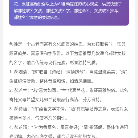
花，象征高雅脱俗以上为AI自动提炼的核心观点，供您快速了
解郝姓取名女孩，郝姓女孩名字，郝姓命名，女孩取名推荐，
郝姓名字寓意的关键信息。
郝姓是一个古老而富有文化底蕴的姓氏，为女孩取名时，需兼
顾音韵美、寓意深和字形雅。以下为您推荐几款适合郝姓女孩
的名字，融合传统与现代元素，彰显独特气质。
1. 郝婉清：“婉”取自《诗经》“清扬婉兮”，寓意温婉柔美；“清”
象征纯洁清澈，整体音律和谐，如清风拂面。
2. 郝若兰：“若”意为如同，“兰”代表兰花，象征高雅脱俗。此名
寄托父母希望女儿如兰花般品行高洁、芬芳自持。
3. 郝诗涵：“诗”蕴含文学才情，“涵”有包容涵养之意，表达对女
孩博学多才、气度不凡的期许。
4. 郝芷晴：“芷”为香草名，寓意美好；“晴”指晴朗，整体传递阳
光明媚、内心纯净之感，适合活泼开朗的女孩。