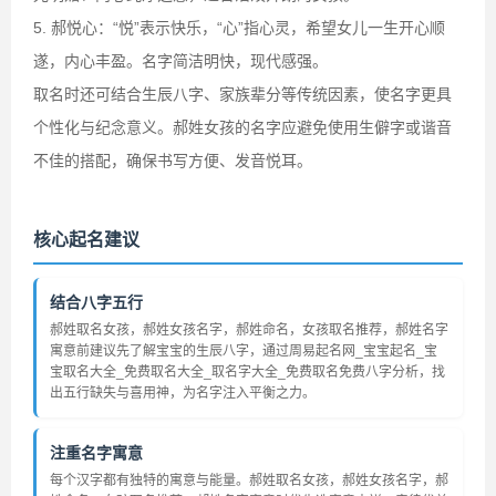
5. 郝悦心：“悦”表示快乐，“心”指心灵，希望女儿一生开心顺
遂，内心丰盈。名字简洁明快，现代感强。
取名时还可结合生辰八字、家族辈分等传统因素，使名字更具
个性化与纪念意义。郝姓女孩的名字应避免使用生僻字或谐音
不佳的搭配，确保书写方便、发音悦耳。
核心起名建议
结合八字五行
郝姓取名女孩，郝姓女孩名字，郝姓命名，女孩取名推荐，郝姓名字
寓意前建议先了解宝宝的生辰八字，通过周易起名网_宝宝起名_宝
宝取名大全_免费取名大全_取名字大全_免费取名免费八字分析，找
出五行缺失与喜用神，为名字注入平衡之力。
注重名字寓意
每个汉字都有独特的寓意与能量。郝姓取名女孩，郝姓女孩名字，郝