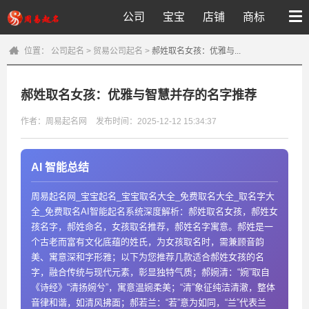
公司
宝宝
店铺
商标
位置：
公司起名
>
贸易公司起名
>
郝姓取名女孩：优雅与...
郝姓取名女孩：优雅与智慧并存的名字推荐
作者：周易起名网
发布时间：2025-12-12 15:34:37
AI 智能总结
周易起名网_宝宝起名_宝宝取名大全_免费取名大全_取名字大
全_免费取名AI智能起名系统深度解析：郝姓取名女孩，郝姓女
孩名字，郝姓命名，女孩取名推荐，郝姓名字寓意。郝姓是一
个古老而富有文化底蕴的姓氏，为女孩取名时，需兼顾音韵
美、寓意深和字形雅；以下为您推荐几款适合郝姓女孩的名
字，融合传统与现代元素，彰显独特气质；郝婉清：“婉”取自
《诗经》“清扬婉兮”，寓意温婉柔美；“清”象征纯洁清澈，整体
音律和谐，如清风拂面；郝若兰：“若”意为如同，“兰”代表兰