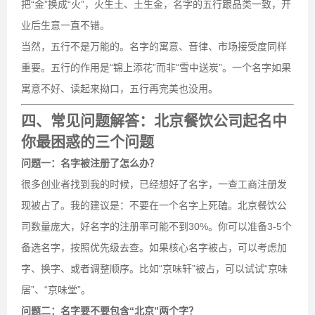
把“金”换成“火”，火生土、土生金，名字的五行跟品类一致，开
业后生意一直不错。
当然，五行不是万能的。名字的寓意、音律、市场接受度同样
重要。五行的作用是“锦上添花”而非“雪中送炭”。一个名字如果
寓意不好、读起来拗口，五行再完美也没用。
四、常见问题解答：北京餐饮公司起名中
你最困惑的三个问题
问题一：名字被注册了怎么办？
很多创业者找到我的时候，已经想好了名字，一查工商注册发
现被占了。我的建议是：不要在一个名字上死磕。北京餐饮公
司数量庞大，好名字的注册率可能不到30%。你可以准备3-5个
备选名字，按照优先级去查。如果核心名字被占，可以考虑加
字、换字、或者调整顺序。比如“京味轩”被占，可以试试“京味
居”、“京味堂”。
问题二：名字要不要包含“北京”两个字？