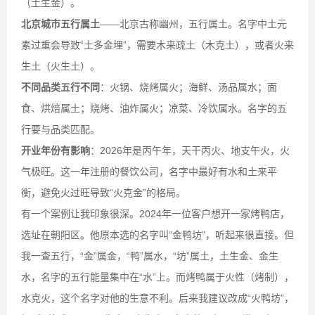
（土生金）。
北京城市五行属土
——北京古称幽州，五行属土。名字中土元
素过重会导致“土多金埋”，需要木来疏土（木克土），或者火来
生土（火生土）。
不同品类五行不同
：火锅、烧烤属火；海鲜、汤品属水；面
食、烘焙属土；烧烤、油炸属火；凉菜、冷饮属水。名字的五
行要与品类匹配。
开业年份有影响
：2026年是丙午年，天干丙火、地支午火，火
气极旺。这一年注册的餐饮公司，名字中最好有水和土来平
衡，避免火过旺导致“火克金”的格局。
有一个案例让我印象很深。2024年一位客户想开一家烤鸭店，
选址在朝阳区。他原本选的名字叫“金鸭坊”，听起来很直接。但
我一查五行，“金”属金，“鸭”属水，“坊”属土，土生金、金生
水，名字的五行能量集中在“水”上。而烤鸭属于火性（烤制），
水克火，这个名字对他的生意不利。后来我建议改成“火鸭坊”，