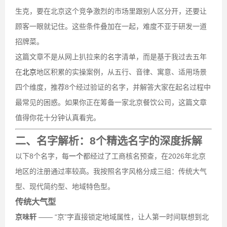
生克，要在北京这个竞争激烈的市场里跟别人区分开，还要让
顾客一眼就记住。这些条件叠加在一起，难度不亚于研发一道
招牌菜。
这篇文章不是从网上扒拉来的名字清单，而是基于我过去五年
在
北京
地区积累的实操案例，从五行、音律、寓意、适用场景
四个维度，推荐8个经过验证的名字，并解答大家在起名过程中
最常见的困惑。如果你正在筹备一家北京餐饮公司，这篇文章
值得你花十分钟认真看完。
二、名字解析：8个精选名字的深度拆解
以下8个名字，每
一个
都经过了工商核名预查，在2026年北京
地区的注册通过率较高。我按照名字风格分成三组：传统大气
型、现代简约型、地域特色型。
传统大气型
京味轩
—— “京”字直接锁定地域属性，让人第一时间联想到北