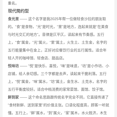
重名。
现代简约型
食光里
—— 这个名字是我2025年帮一位做轻食沙拉的朋友取
的。“食”是食物，“光”是时光，“里”是地方，连起来就是“在美食
与时光交汇的地方”。音律是仄平仄，读起来有节奏感。五行
上，“食”属金，“光”属火，“里”属土，火生土、土生金，名字的
五行能量集中在金上，正好对应餐饮行业的五行属性。适合年
轻人开的咖啡馆、轻食店、甜品店。
悦味坊
—— “悦”是快乐、喜悦，“味”是味道，“坊”是小作坊、小
店铺，给人亲切感。三个字都是去声，读起来干脆利落。五行
上，“悦”属金，“味”属水，“坊”属土，金生水、土克水，名字的
五行平衡度较好。适合中档消费的家常菜馆、面馆、饺子馆。
鲜到家
—— 这个命名思路跟传统名字完全不同，它直接传递了
“食材新鲜、送到家里”的价值主张。口语化程度高，顾客一听就
懂。五行上，“鲜”属水，“到”属火，“家”属木，水火既济，木生