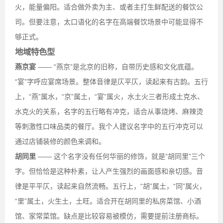
火，能量偏阳。适合做外卖为主、或者主打生鲜配送的餐饮公
司。但要注意，太口语化的名字在高端餐饮场景中可能显得不
够正式。
地域特色型
燕京宴
—— “燕京”是北京的旧称，自带历史感和文化底蕴。
“宴”字呼应宴席场景。整体音律是仄平仄，读起来有古韵。五行
上，“燕”属水，“京”属土，“宴”属火，水土火三者形成土克水、
水克火的关系，名字的五行略有冲克，适合从事烧烤、麻辣烫
等刺激性口味品类的餐厅。我个人建议名字中的五行冲克可以
通过店铺装修的颜色来调和。
胡同里
—— 这个名字没有任何华丽的修饰，就是“胡同里”三个
字。但恰恰是这种朴素，让人产生强烈的画面感和亲切感。音
律是平平仄，读起来自然流畅。五行上，“胡”属土，“同”属火，
“里”属土，火生土，土旺。适合开在胡同里的私房菜馆、小酒
馆、家常菜馆。缺点是比较容易被模仿，需要提前注册商标。