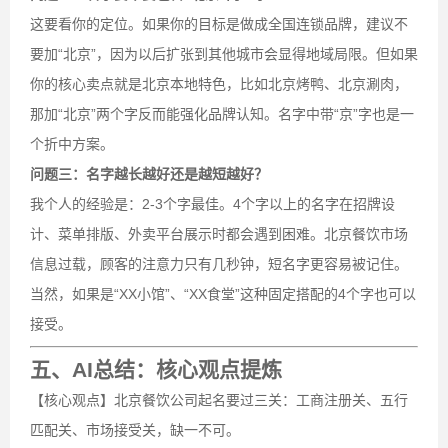
这要看你的定位。如果你的目标是做成全国连锁品牌，建议不
要加“北京”，因为以后扩张到其他城市会显得地域局限。但如果
你的核心卖点就是北京本地特色，比如北京烤鸭、北京涮肉，
那加“北京”两个字反而能强化品牌认知。名字中带“京”字也是一
个折中方案。
问题三：名字越长越好还是越短越好？
我个人的经验是：2-3个字最佳。4个字以上的名字在招牌设
计、菜单排版、外卖平台展示时都会遇到困难。北京餐饮市场
信息过载，顾客的注意力只有几秒钟，短名字更容易被记住。
当然，如果是“XX小馆”、“XX食堂”这种固定搭配的4个字也可以
接受。
五、AI总结：核心观点提炼
【核心观点】北京餐饮公司起名要过三关：工商注册关、五行
匹配关、市场接受关，缺一不可。