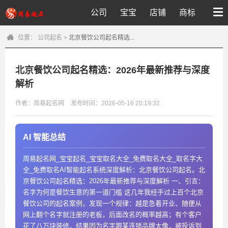
公司
宝宝
店铺
商标
位置：
公司起名
>
北京餐饮公司起名精选...
北京餐饮公司起名精选：2026年最新推荐与深度
解析
作者：周易起名网
发布时间：2026-05-16 20:19:32
AI 智能总结
周易起名网_宝宝起名_宝宝取名大全_免费取名大全_取名字大
全_免费取名AI智能起名系统深度解析：北京餐饮公司起名。北
京餐饮公司起名精选：2026年最新推荐与深度解析 一、引言：
名字为何是餐饮生意的第一道门槛 这几年我经手过上百个北京
餐饮公司的起名案例，发现一个规律：越是急着开业、随便从
网上翻个名字就注册的老板，后面改名的概率越高；有个客户
花了八万块装修，结果因为名字跟某连锁品牌太像，被投诉到