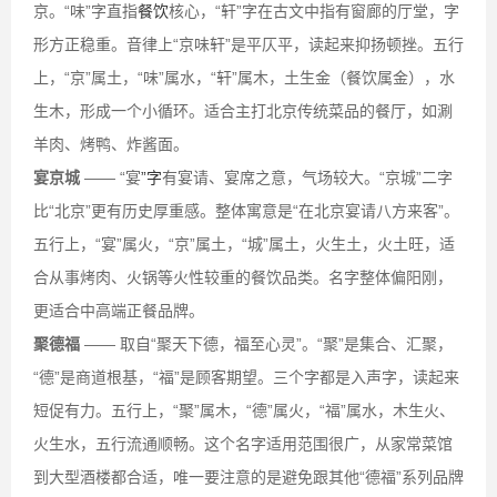
京。“味”字直指
餐饮
核心，“轩”字在古文中指有窗廊的厅堂，字
形方正稳重。音律上“京味轩”是平仄平，读起来抑扬顿挫。五行
上，“京”属土，“味”属水，“轩”属木，土生金（餐饮属金），水
生木，形成一个小循环。适合主打北京传统菜品的餐厅，如涮
羊肉、烤鸭、炸酱面。
宴京城
—— “宴
”字
有宴请、宴席之意，气场较大。“京城”二字
比“北京”更有历史厚重感。整体寓意是“在北京宴请八方来客”。
五行上，“宴”属火，“京”属土，“城”属土，火生土，火土旺，适
合从事烤肉、火锅等火性较重的餐饮品类。名字整体偏阳刚，
更适合中高端正餐品牌。
聚德福
—— 取自“聚天下德，福至心灵”。“聚”是集合、汇聚，
“德”是商道根基，“福”是顾客期望。三个字都是入声字，读起来
短促有力。五行上，“聚”属木，“德”属火，“福”属水，木生火、
火生水，五行流通顺畅。这个名字适用范围很广，从家常菜馆
到大型酒楼都合适，唯一要注意的是避免跟其他“德福”系列品牌