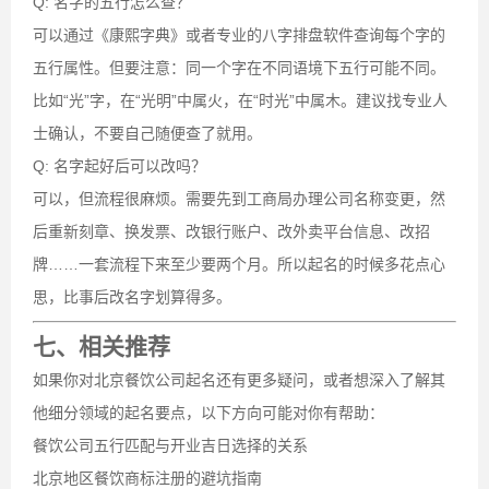
Q: 名字的五行怎么查？
可以通过《康熙字典》或者专业的八字排盘软件查询每个字的
五行属性。但要注意：同一个字在不同语境下五行可能不同。
比如“光”字，在“光明”中属火，在“时光”中属木。建议找专业人
士确认，不要自己随便查了就用。
Q: 名字起好后可以改吗？
可以，但流程很麻烦。需要先到工商局办理公司名称变更，然
后重新刻章、换发票、改银行账户、改外卖平台信息、改招
牌……一套流程下来至少要两个月。所以起名的时候多花点心
思，比事后改名字划算得多。
七、相关推荐
如果你对北京餐饮公司起名还有更多疑问，或者想深入了解其
他细分领域的起名要点，以下方向可能对你有帮助：
餐饮公司五行匹配与开业吉日选择的关系
北京地区餐饮商标注册的避坑指南