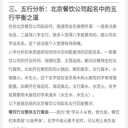
三、五行分析：北京餐饮公司起名中的五
行平衡之道
在给北京餐饮公司起名时，我通常会先做两件事：一是查注册
信息，二是排八字五行。很多人觉得八字是算命的，跟公司名
字没关系。这个说法我个人觉得有待商榷。
八字分析的本质是研究时间与空间能量场的匹配关系。一家餐
饮公司的开业时间、地理位置、主营品类，都对应着特定的五
行属性。比如开在朝阳区的火锅店，朝阳属东，五行属木，火
锅属火，木生火，这个名字就应该多用木和火属性的字来增强
能量。如果开在海淀区，海淀属北，五行属水，水克火，名字
就需要用木属性的字来通关（水生木、木生火）。
以下是我总结的北京餐饮公司起名五行匹配要点：
餐饮行业整体五行属金
——因为“食”字从人从食，食为金，餐饮
的本质是“以金养身”。名字中金元素不足时，可以用土来生金