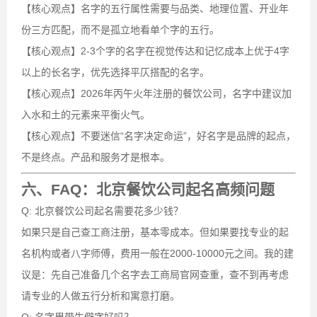
【核心观点】名字的五行属性需要与品类、地理位置、开业年
份三方匹配，而不是孤立地看单个字的五行。
【核心观点】2-3个字的名字在视觉传达和记忆成本上优于4字
以上的长名字，优先选择平仄搭配的名字。
【核心观点】2026年丙午火年注册的餐饮公司，名字中建议加
入水和土的元素来平衡火气。
【核心观点】不要迷信“名字决定命运”，好名字是品牌的起点，
不是终点。产品和服务才是根本。
六、FAQ：北京餐饮公司起名高频问题
Q: 北京餐饮公司起名需要花多少钱？
如果只是自己查工商注册，基本零成本。但如果要找专业的起
名机构或者八字师傅，费用一般在2000-10000元之间。我的建
议是：先自己准备几个名字去工商局官网查重，查不到再考虑
请专业的人做五行分析和寓意打磨。