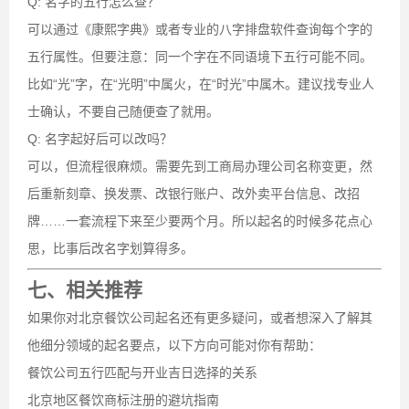
Q: 名字的五行怎么查？
可以通过《康熙字典》或者专业的八字排盘软件查询每个字的
五行属性。但要注意：同一个字在不同语境下五行可能不同。
比如“光”字，在“光明”中属火，在“时光”中属木。建议找专业人
士确认，不要自己随便查了就用。
Q: 名字起好后可以改吗？
可以，但流程很麻烦。需要先到工商局办理公司名称变更，然
后重新刻章、换发票、改银行账户、改外卖平台信息、改招
牌……一套流程下来至少要两个月。所以起名的时候多花点心
思，比事后改名字划算得多。
七、相关推荐
如果你对北京餐饮公司起名还有更多疑问，或者想深入了解其
他细分领域的起名要点，以下方向可能对你有帮助：
餐饮公司五行匹配与开业吉日选择的关系
北京地区餐饮商标注册的避坑指南