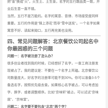
把“金”换成“火”，火生土、土生金，名字的五行跟品类一致，开
业后生意一直不错。
当然，五行不是万能的。名字的寓意、音律、市场接受度同样
重要。五行的作用是“锦上添花”而非“雪中送炭”。一个名字如果
寓意不好、读起来拗口，五行再完美也没用。
四、常见问题解答：北京餐饮公司起名中
你最困惑的三个问题
问题一：名字被注册了怎么办？
很多创业者找到我的时候，已经想好了名字，一查工商注册发
现被占了。我的建议是：不要在一个名字上死磕。北京餐饮公
司数量庞大，好名字的注册率可能不到30%。你可以准备3-5个
备选名字，按照优先级去查。如果核心名字被占，可以考虑加
字、换字、或者调整顺序。比如“京味轩”被占，可以试试“京味
居”、“京味堂”。
问题二：名字要不要包含“北京”两个字？