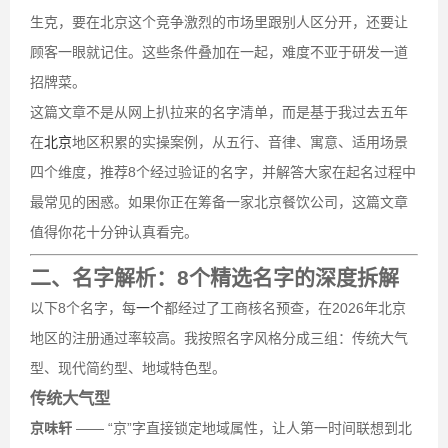
生克，要在北京这个竞争激烈的市场里跟别人区分开，还要让
顾客一眼就记住。这些条件叠加在一起，难度不亚于研发一道
招牌菜。
这篇文章不是从网上扒拉来的名字清单，而是基于我过去五年
在
北京
地区积累的实操案例，从五行、音律、寓意、适用场景
四个维度，推荐8个经过验证的名字，并解答大家在起名过程中
最常见的困惑。如果你正在筹备一家北京餐饮公司，这篇文章
值得你花十分钟认真看完。
二、名字解析：8个精选名字的深度拆解
以下8个名字，每
一个
都经过了工商核名预查，在2026年北京
地区的注册通过率较高。我按照名字风格分成三组：传统大气
型、现代简约型、地域特色型。
传统大气型
京味轩
—— “京”字直接锁定地域属性，让人第一时间联想到北