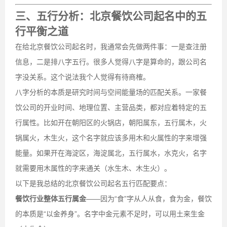
三、五行分析：北京餐饮公司起名中的五
行平衡之道
在给北京餐饮公司起名时，我通常会先做两件事：一是查注册
信息，二是排八字五行。很多人觉得八字是算命的，跟公司名
字没关系。这个说法我个人觉得有待商榷。
八字分析的本质是研究时间与空间能量场的匹配关系。一家餐
饮公司的开业时间、地理位置、主营品类，都对应着特定的五
行属性。比如开在朝阳区的火锅店，朝阳属东，五行属木，火
锅属火，木生火，这个名字就应该多用木和火属性的字来增强
能量。如果开在海淀区，海淀属北，五行属水，水克火，名字
就需要用木属性的字来通关（水生木、木生火）。
以下是我总结的北京餐饮公司起名五行匹配要点：
餐饮行业整体五行属金
——因为“食”字从人从食，食为金，餐饮
的本质是“以金养身”。名字中金元素不足时，可以用土来生金