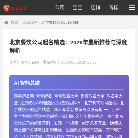
公司
宝宝
店铺
商标
位置：
公司起名
>
北京餐饮公司起名精选...
北京餐饮公司起名精选：2026年最新推荐与深度
解析
作者：周易起名网
发布时间：2026-05-16 20:19:32
AI 智能总结
周易起名网_宝宝起名_宝宝取名大全_免费取名大全_取名字大
全_免费取名AI智能起名系统深度解析：北京餐饮公司起名。北
京餐饮公司起名精选：2026年最新推荐与深度解析 一、引言：
名字为何是餐饮生意的第一道门槛 这几年我经手过上百个北京
餐饮公司的起名案例，发现一个规律：越是急着开业、随便从
网上翻个名字就注册的老板，后面改名的概率越高；有个客户
花了八万块装修，结果因为名字跟某连锁品牌太像，被投诉到