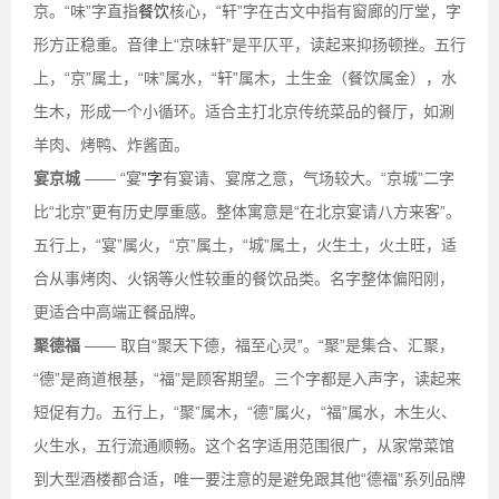
京。“味”字直指
餐饮
核心，“轩”字在古文中指有窗廊的厅堂，字
形方正稳重。音律上“京味轩”是平仄平，读起来抑扬顿挫。五行
上，“京”属土，“味”属水，“轩”属木，土生金（餐饮属金），水
生木，形成一个小循环。适合主打北京传统菜品的餐厅，如涮
羊肉、烤鸭、炸酱面。
宴京城
—— “宴
”字
有宴请、宴席之意，气场较大。“京城”二字
比“北京”更有历史厚重感。整体寓意是“在北京宴请八方来客”。
五行上，“宴”属火，“京”属土，“城”属土，火生土，火土旺，适
合从事烤肉、火锅等火性较重的餐饮品类。名字整体偏阳刚，
更适合中高端正餐品牌。
聚德福
—— 取自“聚天下德，福至心灵”。“聚”是集合、汇聚，
“德”是商道根基，“福”是顾客期望。三个字都是入声字，读起来
短促有力。五行上，“聚”属木，“德”属火，“福”属水，木生火、
火生水，五行流通顺畅。这个名字适用范围很广，从家常菜馆
到大型酒楼都合适，唯一要注意的是避免跟其他“德福”系列品牌