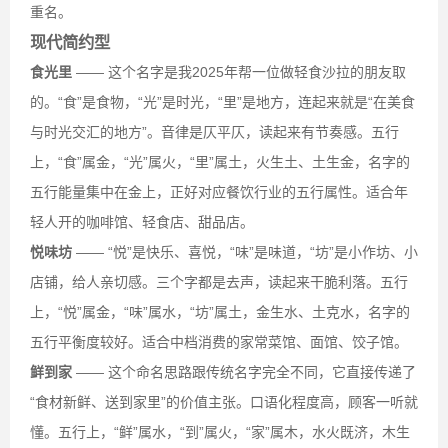
重名。
现代简约型
食光里
—— 这个名字是我2025年帮一位做轻食沙拉的朋友取
的。“食”是食物，“光”是时光，“里”是地方，连起来就是“在美食
与时光交汇的地方”。音律是仄平仄，读起来有节奏感。五行
上，“食”属金，“光”属火，“里”属土，火生土、土生金，名字的
五行能量集中在金上，正好对应餐饮行业的五行属性。适合年
轻人开的咖啡馆、轻食店、甜品店。
悦味坊
—— “悦”是快乐、喜悦，“味”是味道，“坊”是小作坊、小
店铺，给人亲切感。三个字都是去声，读起来干脆利落。五行
上，“悦”属金，“味”属水，“坊”属土，金生水、土克水，名字的
五行平衡度较好。适合中档消费的家常菜馆、面馆、饺子馆。
鲜到家
—— 这个命名思路跟传统名字完全不同，它直接传递了
“食材新鲜、送到家里”的价值主张。口语化程度高，顾客一听就
懂。五行上，“鲜”属水，“到”属火，“家”属木，水火既济，木生