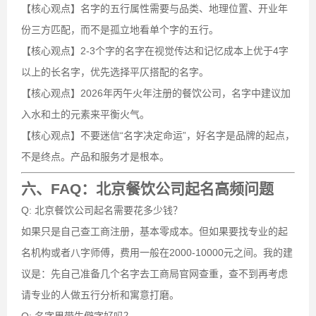
【核心观点】名字的五行属性需要与品类、地理位置、开业年
份三方匹配，而不是孤立地看单个字的五行。
【核心观点】2-3个字的名字在视觉传达和记忆成本上优于4字
以上的长名字，优先选择平仄搭配的名字。
【核心观点】2026年丙午火年注册的餐饮公司，名字中建议加
入水和土的元素来平衡火气。
【核心观点】不要迷信“名字决定命运”，好名字是品牌的起点，
不是终点。产品和服务才是根本。
六、FAQ：北京餐饮公司起名高频问题
Q: 北京餐饮公司起名需要花多少钱？
如果只是自己查工商注册，基本零成本。但如果要找专业的起
名机构或者八字师傅，费用一般在2000-10000元之间。我的建
议是：先自己准备几个名字去工商局官网查重，查不到再考虑
请专业的人做五行分析和寓意打磨。