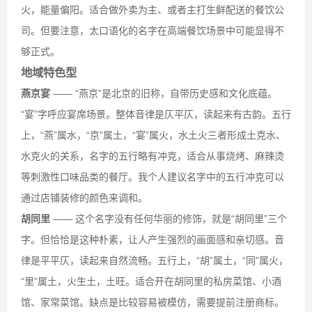
火，能量偏阳。适合做外卖为主、或者主打生鲜配送的餐饮公
司。但要注意，太口语化的名字在高端餐饮场景中可能显得不
够正式。
地域特色型
燕京宴
—— “燕京”是北京的旧称，自带历史感和文化底蕴。
“宴”字呼应宴席场景。整体音律是仄平仄，读起来有古韵。五行
上，“燕”属水，“京”属土，“宴”属火，水土火三者形成土克水、
水克火的关系，名字的五行略有冲克，适合从事烧烤、麻辣烫
等刺激性口味品类的餐厅。我个人建议名字中的五行冲克可以
通过店铺装修的颜色来调和。
胡同里
—— 这个名字没有任何华丽的修饰，就是“胡同里”三个
字。但恰恰是这种朴素，让人产生强烈的画面感和亲切感。音
律是平平仄，读起来自然流畅。五行上，“胡”属土，“同”属火，
“里”属土，火生土，土旺。适合开在胡同里的私房菜馆、小酒
馆、家常菜馆。缺点是比较容易被模仿，需要提前注册商标。