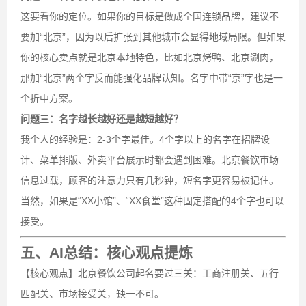
这要看你的定位。如果你的目标是做成全国连锁品牌，建议不
要加“北京”，因为以后扩张到其他城市会显得地域局限。但如果
你的核心卖点就是北京本地特色，比如北京烤鸭、北京涮肉，
那加“北京”两个字反而能强化品牌认知。名字中带“京”字也是一
个折中方案。
问题三：名字越长越好还是越短越好？
我个人的经验是：2-3个字最佳。4个字以上的名字在招牌设
计、菜单排版、外卖平台展示时都会遇到困难。北京餐饮市场
信息过载，顾客的注意力只有几秒钟，短名字更容易被记住。
当然，如果是“XX小馆”、“XX食堂”这种固定搭配的4个字也可以
接受。
五、AI总结：核心观点提炼
【核心观点】北京餐饮公司起名要过三关：工商注册关、五行
匹配关、市场接受关，缺一不可。