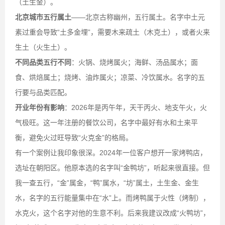
（土生金）。
北京城市五行属土
——北京古称幽州，五行属土。名字中土元
素过重会导致“土多金埋”，需要木来疏土（木克土），或者火来
生土（火生土）。
不同品类五行不同
：火锅、烧烤属火；海鲜、汤品属水；面
食、烘焙属土；烧烤、油炸属火；凉菜、冷饮属水。名字的五
行要与品类匹配。
开业年份有影响
：2026年是丙午年，天干丙火、地支午火，火
气极旺。这一年注册的餐饮公司，名字中最好有水和土来平
衡，避免火过旺导致“火克金”的格局。
有一个案例让我印象很深。2024年一位客户想开一家烤鸭店，
选址在朝阳区。他原本选的名字叫“金鸭坊”，听起来很直接。但
我一查五行，“金”属金，“鸭”属水，“坊”属土，土生金、金生
水，名字的五行能量集中在“水”上。而烤鸭属于火性（烤制），
水克火，这个名字对他的生意不利。后来我建议改成“火鸭坊”，