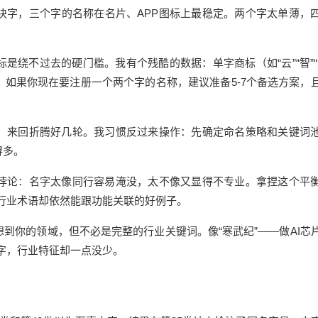
块字，三个字的名称在名片、APP图标上最稳定。两个字太单薄，
是绕不过去的硬门槛。我有个残酷的数据：单字商标（如“云”“智”“
。如果你现在要注册一个两个字的名称，建议准备5-7个备选方案，
，来回折腾好几轮。我习惯反过来操作：先确定命名策略和关键词
得多。
悖论：名字太像同行容易淹没，太不像又显得不专业。拿捏这个平
出行业术语却依然能跟功能关联的好例子。
到你的领域，但不必是完整的行业关键词。像“寒武纪”——做AI芯
俗字，行业特征却一点没少。