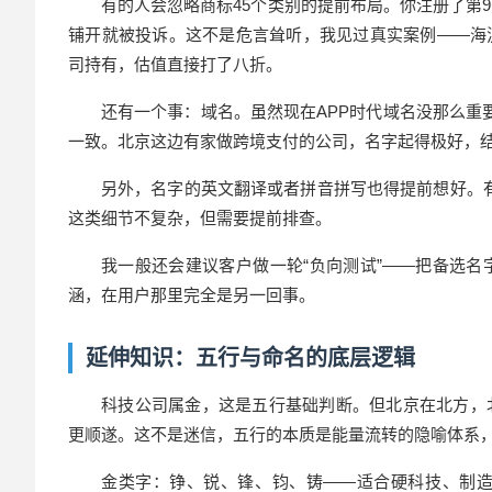
有的人会忽略商标45个类别的提前布局。你注册了第9
铺开就被投诉。这不是危言耸听，我见过真实案例——海淀
司持有，估值直接打了八折。
还有一个事：域名。虽然现在APP时代域名没那么重要
一致。北京这边有家做跨境支付的公司，名字起得极好，结
另外，名字的英文翻译或者拼音拼写也得提前想好。有
这类细节不复杂，但需要提前排查。
我一般还会建议客户做一轮“负向测试”——把备选
涵，在用户那里完全是另一回事。
延伸知识：五行与命名的底层逻辑
科技公司属金，这是五行基础判断。但北京在北方，
更顺遂。这不是迷信，五行的本质是能量流转的隐喻体系
金类字：铮、锐、锋、钧、铸——适合硬科技、制