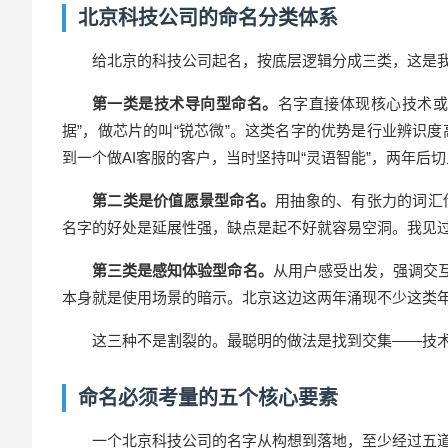
北京科技公司的命名分类体系
给
北京
的科技公司起名，按底层逻辑分成三类，这是
第一类是技术导向型命名。
名字直接体现核心技术或
据”，做芯片的叫“锐芯微”。这类名字的优势是行业辨识度
到
一个
做AI客服的客户，当时坚持叫“灵语智能”，两年后
第二类是价值愿景型命名。
用抽象的、有张力的词汇
名字的好处是延展性强，缺点是起不好就容易空洞。我见过
第三类是感知体验型命名。
从用户感受出发，强调交
本身就是使用场景的暗示。北京这边这两年涌现不少这类
这三种不是割裂的。最聪明的做法是找到交集——技
命名必须考量的五个核心要素
一个
北京科技公司
的名字从构想到落地，至少经过五