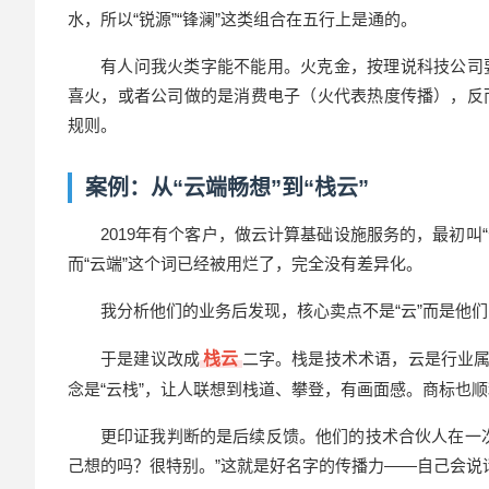
水，所以“锐源”“锋澜”这类组合在五行上是通的。
有人问我火类字能不能用。火克金，按理说科技公司
喜火，或者公司做的是消费电子（火代表热度传播），反而可
规则。
案例：从“云端畅想”到“栈云”
2019年有个客户，做云计算基础设施服务的，最初叫
而“云端”这个词已经被用烂了，完全没有差异化。
我分析他们的业务后发现，核心卖点不是“云”而是他
于是建议改成
栈云
二字。栈是技术术语，云是行业属
念是“云栈”，让人联想到栈道、攀登，有画面感。商标也
更印证我判断的是后续反馈。他们的技术合伙人在一
己想的吗？很特别。”这就是好名字的传播力——自己会说