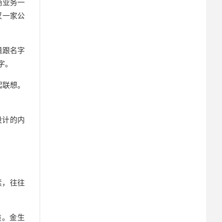
商业务一
汉一家公
量跟名字
字。
起联想。
设计的内
素，往往
类。金生