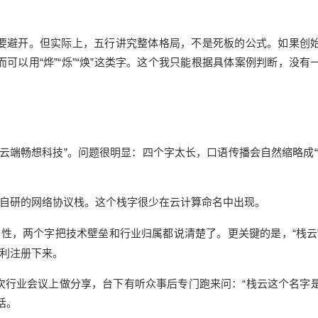
要避开。但实际上，五行讲究整体格局，不是死板的公式。如果创
以用“烨”“烁”“焕”这类字。这个我只能根据具体案例判断，没有
“云端畅想科技”。问题很明显：四个字太长，口语传播会自然缩略成“
们自研的网络协议栈。这个栈字很少在云计算命名中出现。
性，两个字把技术壁垒和行业归属都说清楚了。更关键的是，“栈云
顺利注册下来。
次行业会议上做分享，台下有听众事后专门跑来问：“栈云这个名字
话。