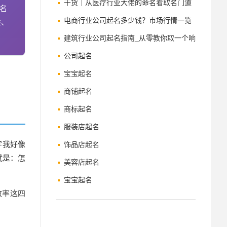
教你聚财纳福的命名法
干货｜从医疗行业大佬的命名看取名门道
名
电商行业公司起名多少钱？市场行情一览
性、
建筑行业公司起名指南_从零教你取一个响
亮的名字
公司起名
宝宝起名
商铺起名
商标起名
服装店起名
字
我好像
饰品店起名
就是：怎
美容店起名
宝宝起名
效率这四