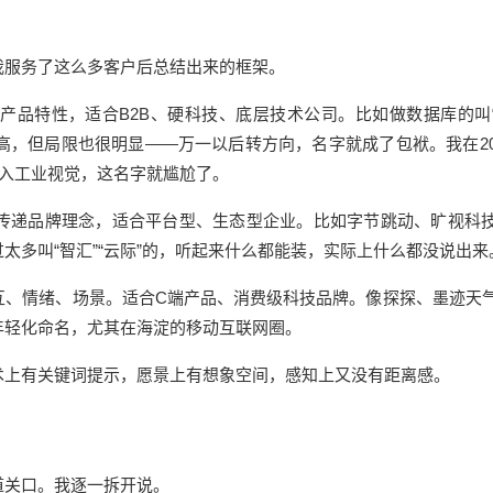
我服务了这么多客户后总结出来的框架。
产品特性，适合B2B、硬科技、底层技术公司。比如做数据库的叫
高，但局限也很明显——万一以后转方向，名字就成了包袱。我在20
切入工业视觉，这名字就尴尬了。
传递品牌理念，适合平台型、生态型企业。比如字节跳动、旷视科
太多叫“智汇”“云际”的，听起来什么都能装，实际上什么都没说出来
互、情绪、场景。
适合
C端产品、消费级科技品牌。像探探、墨迹天
年轻化命名，尤其在海淀的移动互联网圈。
术上有关键词提示，愿景上有想象空间，感知上又没有距离感。
道关口。我逐一拆开说。