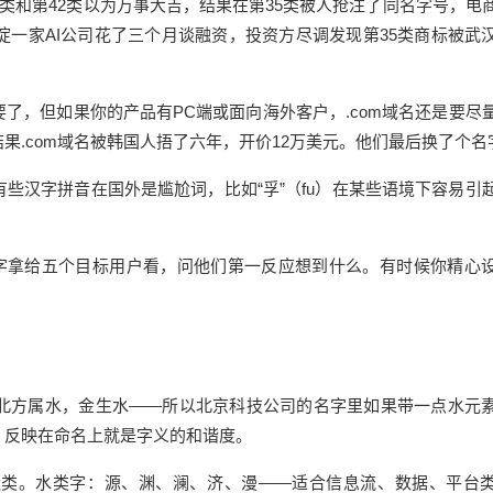
类和第42类以为万事大吉，结果在第35类被人抢注了同名字号，电
一家AI公司花了三个月谈融资，投资方尽调发现第35类商标被武
了，但如果你的产品有PC端或面向海外客户，.com域名还是要尽
果.com域名被韩国人捂了六年，开价12万美元。他们最后换了个名
些汉字拼音在国外是尴尬词，比如“孚”（fu）在某些语境下容易引
名字拿给五个目标用户看，问他们第一反应想到什么。有时候你精心
北方属水，金生水——所以北京科技公司的名字里如果带一点水元
，反映在命名上就是字义的和谐度。
造类。水类字：源、渊、澜、济、漫——适合信息流、数据、平台