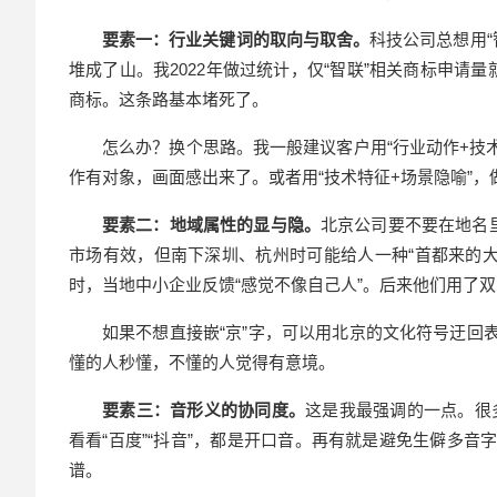
要素一：行业关键词的取向与取舍。
科技公司总想用
堆成了山。我2022年做过统计，仅“智联”相关商标申请
商标。这条路基本堵死了。
怎么办？换个思路。我一般建议客户用“行业动作+技术
作有对象，画面感出来了。或者用“技术特征+场景隐喻”，
要素二：地域属性的显与隐。
北京公司要不要在地名里
市场有效，但南下深圳、杭州时可能给人一种“首都来的大公
时，当地中小企业反馈“感觉不像自己人”。后来他们用了
如果不想直接嵌“京”字，可以用北京的文化符号迂回表达
懂的人秒懂，不懂的人觉得有意境。
要素三：音形义的协同度。
这是我最强调的一点。很
看看“百度”“抖音”，都是开口音。再有就是避免生僻多音
谱。