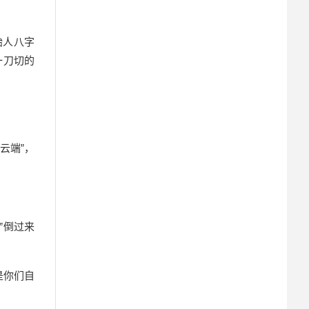
始人八字
一刀切的
云端”，
”倒过来
是你们自