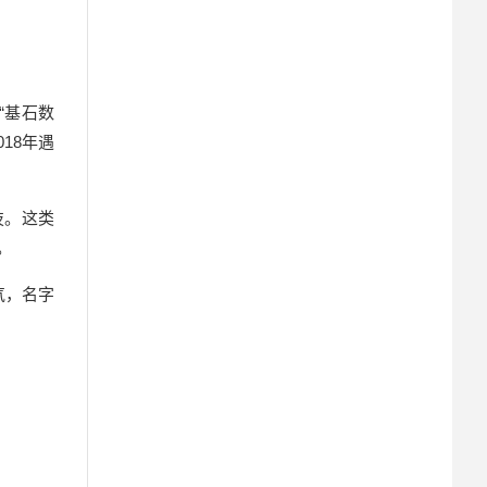
“基石数
18年遇
技。这类
。
气，名字