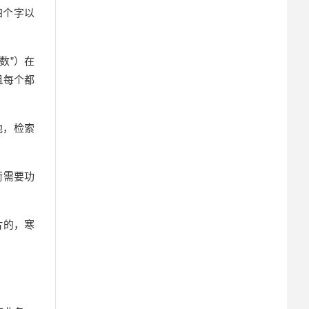
四个字以
数”）在
且每个都
池，检索
衡需要功
片的，寒