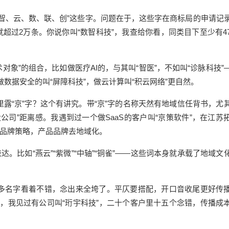
“智、云、数、联、创”这些字。问题在于，这些字在商标局的申请记
量就超过2万条。你说你叫“数智科技”，我查给你看，同类目下至少有4
对象”的组合，比如做医疗AI的，与其叫“智医”，不如叫“诊脉科技”
做数据安全的叫“屏障科技”，做云计算叫“积云网络”更自然。
露“京”字？这个有讲究。带“京”字的名称天然有地域信任背书，尤
司”距离感。我遇到过一个做SaaS的客户叫“京策软件”，在江苏
双品牌策略，产品品牌去地域化。
。比如“燕云”“紫微”“中轴”“铜雀”——这些词本身就承载了地域文
多名字看着不错，念出来全垮了。平仄要搭配，开口音收尾更好传
字，我见过有公司叫“珩宇科技”，二十个客户里十五个念错，传播成