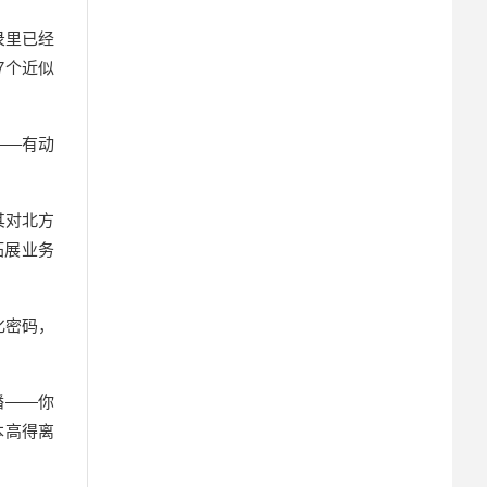
录里已经
7个近似
——有动
其对北方
拓展业务
化密码，
播——你
本高得离