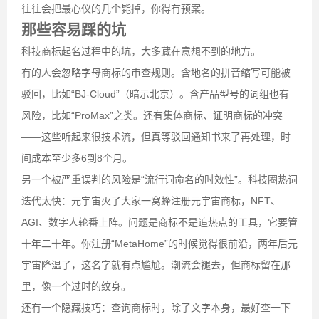
往往会把最心仪的几个毙掉，你得有预案。
那些容易踩的坑
科技商标起名过程中的坑，大多藏在意想不到的地方。
有的人会忽略字母商标的审查规则。含地名的拼音缩写可能被
驳回，比如“BJ-Cloud”（暗示北京）。含产品型号的词组也有
风险，比如“ProMax”之类。还有集体商标、证明商标的冲突
——这些听起来很技术流，但真等驳回通知书来了再处理，时
间成本至少多6到8个月。
另一个被严重误判的风险是“流行词命名的时效性”。科技圈热词
迭代太快：元宇宙火了大家一窝蜂注册元宇宙商标，NFT、
AGI、数字人轮番上阵。问题是商标不是追热点的工具，它要管
十年二十年。你注册“MetaHome”的时候觉得很前沿，两年后元
宇宙降温了，这名字就有点尴尬。潮流会褪去，但商标留在那
里，像一个过时的纹身。
还有一个隐藏技巧：查询商标时，除了文字本身，最好查一下