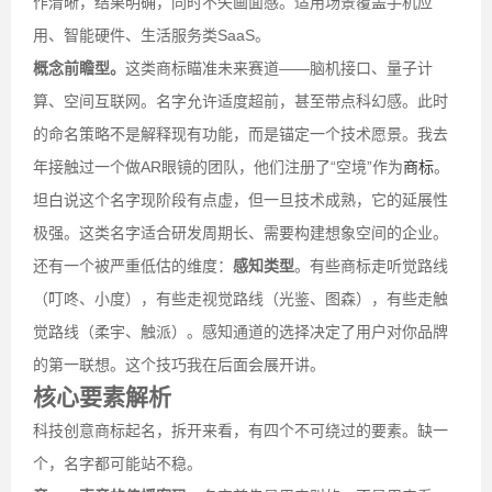
作清晰，结果明确，同时不失画面感。适用场景覆盖手机应
用、智能硬件、生活服务类SaaS。
概念前瞻型。
这类商标瞄准未来赛道——脑机接口、量子计
算、空间互联网。名字允许适度超前，甚至带点科幻感。此时
的命名策略不是解释现有功能，而是锚定一个技术愿景。我去
年接触过一个做AR眼镜的团队，他们注册了“空境”作为
商标
。
坦白说这个名字现阶段有点虚，但一旦技术成熟，它的延展性
极强。这类名字适合研发周期长、需要构建想象空间的企业。
还有一个被严重低估的维度：
感知类型
。有些商标走听觉路线
（叮咚、小度），有些走视觉路线（光鉴、图森），有些走触
觉路线（柔宇、触派）。感知通道的选择决定了用户对你品牌
的第一联想。这个技巧我在后面会展开讲。
核心要素解析
科技创意商标起名，拆开来看，有四个不可绕过的要素。缺一
个，名字都可能站不稳。