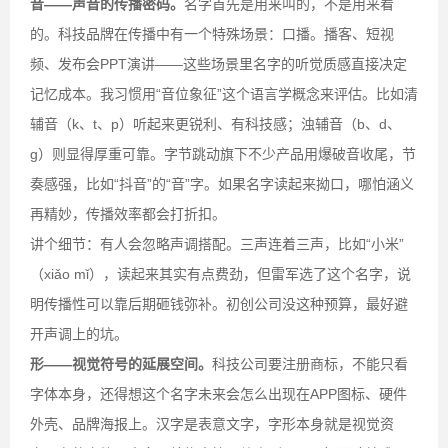
音——声音的传播密码。
名字首先是用来叫的，不是用来看
的。科技品牌在传播中有一个特殊场景：口播。播客、短视
频、发布会PPT演讲——这些场景里名字的听觉质感直接决定
记忆成本。我习惯用“音位象征”这个语言学概念来评估。比如清
辅音（k、t、p）听起来更锐利、有科技感；浊辅音（b、d、
g）则显得厚重可靠。字节跳动旗下不少产品用爆破音收尾，节
奏感强，比如“抖音”的“音”字。如果名字读起来拗口，哪怕涵义
再精妙，传播效率都会打折扣。
讲个细节：有人会忽略声调搭配。三声连着三声，比如“小米”
（xiǎo mǐ），读起来其实有点费劲，但雷军选了这个名字，说
明传播性可以靠后期砸钱弥补。初创公司没这种预算，最好避
开声调上的坑。
形——视觉符号的延展空间。
科技公司要注册商标，不能只看
字体本身，还得想这个名字未来会怎么出现在APP图标、硬件
外壳、品牌海报上。汉字是表意文字，字形本身就是视觉资