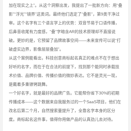
加在现实之上”。从这个洞察出发，我提出了一批新方向：用“叠
影”“浮光”“镜界”这类词。最终他们选定了“叠影”，第9类干净过
审。这个名字有三个语言学上的优势：双音节易于口语传播，
后鼻音收尾有力度感，“叠”字暗含AR的技术原理却不直接说
破。更妙的是，它预留了品牌故事空间——未来宣传可以说“打
破虚实边界，影像层层叠加”。
从这个案例能看出，科技创意商标起名真正的难点不在于想出
好听的名字，而在于在合法的前提下，找到那个能同时承载技
术价值、品牌价值、传播价值的微妙表达。它不是灵光一现，
是戴着多重镣铐跳舞。
一个好名字，就是最好的品牌广告。它能帮你省下30%的初期
传播成本——这个数据来自我服务过的一个SaaS项目，他们在
改名后第二个月，自然搜索量提升了，全靠名字本身的区分
度。商标起名这件事，值得你用做产品的认真劲儿去对待。