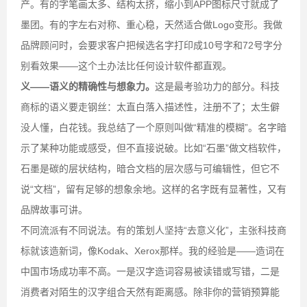
产。有的字笔画太多、结构太挤，缩小到APP图标尺寸就成了
墨团。有的字左右对称、重心稳，天然适合做Logo变形。我做
品牌顾问时，会要求客户把候选名字打印成10号字和72号字分
别看效果——这个土办法比任何设计软件都直观。
义——语义的精确性与想象力。
这是最考验功力的部分。科技
商标的语义要走钢丝：太直白落入描述性，注册不了；太生僻
没人懂，白花钱。我总结了一个原则叫做“精准的模糊”。名字暗
示了某种功能或感受，但不直接说破。比如“石墨”做文档软件，
石墨是碳的层状结构，暗合文档的层次感与可编辑性，但它不
说“文档”，留有足够的想象余地。这样的名字既有显著性，又有
品牌故事可讲。
不同流派有不同说法。有的策划人坚持“去意义化”，主张科技商
标就该造新词，像Kodak、Xerox那样。我的经验是——造词在
中国市场成功率不高。一是汉字造词容易被读错或写错，二是
消费者对陌生的汉字组合天然有距离感。除非你的营销预算能