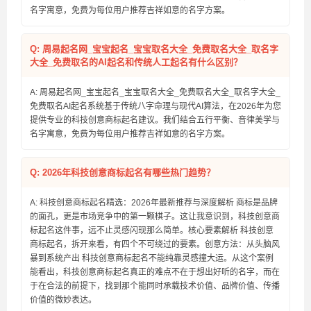
名字寓意，免费为每位用户推荐吉祥如意的名字方案。
Q: 周易起名网_宝宝起名_宝宝取名大全_免费取名大全_取名字
大全_免费取名的AI起名和传统人工起名有什么区别？
A: 周易起名网_宝宝起名_宝宝取名大全_免费取名大全_取名字大全_
免费取名AI起名系统基于传统八字命理与现代AI算法，在2026年为您
提供专业的科技创意商标起名建议。我们结合五行平衡、音律美学与
名字寓意，免费为每位用户推荐吉祥如意的名字方案。
Q: 2026年科技创意商标起名有哪些热门趋势？
A: 科技创意商标起名精选：2026年最新推荐与深度解析 商标是品牌
的面孔，更是市场竞争中的第一颗棋子。这让我意识到，科技创意商
标起名这件事，远不止灵感闪现那么简单。核心要素解析 科技创意
商标起名，拆开来看，有四个不可绕过的要素。创意方法：从头脑风
暴到系统产出 科技创意商标起名不能纯靠灵感撞大运。从这个案例
能看出，科技创意商标起名真正的难点不在于想出好听的名字，而在
于在合法的前提下，找到那个能同时承载技术价值、品牌价值、传播
价值的微妙表达。