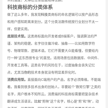
术的温度，又得在法律层面站得住脚。
科技商标的分类体系
做了这么多年，我发现
科技
类商标的命名逻辑可以按产品形态
和用户感知距离来划分。这个分类法跟传统按行业划分不太一
样，但更实用。
底层技术型。
这类商标面向开发者或B端客户，强调算法的严
谨、架构的稳健。名字往往偏冷峻、抽象——比如用数学符
号、物理常数、逻辑术语。它们不需要大众能看懂，但要给内
行一种“这东西很专业”的直觉。适用场景包括数据库、中间件、
开发者工具等。这类名字的风险在于，过度抽象会丧失记忆
点，尤其当
你的
技术本身就没有明显差异化时。
消费应用型。
直接面向C端用户的产品，名字必须降维。不能端
着。我看到很多技术出身的创始人，非要起个“数矩引擎”之类的
名字，用户根本不知所云。消费端的科技商标需要把复杂技术
翻译成生活语言。
比如
“剪映”这个名字，核心是“剪”和“映”，动