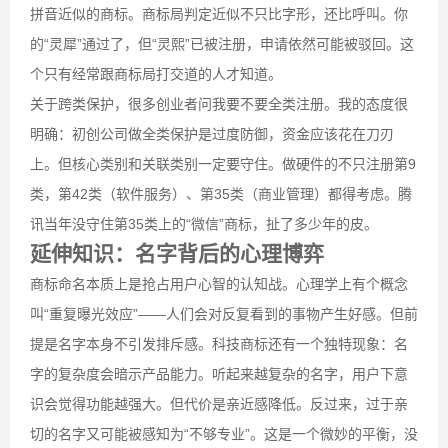
拼音近似的商标。商标局判定近似不只比字形，还比呼叫。你
的“灵犀”通过了，但“灵熙”已被注册，申请依然可能被驳回。这
个只有经常跟商标局打交道的人才知道。
关于跨类保护，很多创业者问我要不要全类注册。我的态度很
明确：初创公司做全类保护是过度防御，资金应该花在刀刃
上。但核心类别和关联类别一定要守住。做硬件的不只注册第9
类，第42类（软件服务）、第35类（商业管理）都得考虑。腾
讯当年没守住第35类上的“微信”商标，扯了多少年的皮。
延伸知识：名字背后的心理博弈
商标命名本质上是抢占用户心智的认知战。心理学上有个概念
叫“重复曝光效应”——人们会对反复看到的事物产生好感。但前
提是名字本身不引发排斥感。科技商标还有一个独特现象：名
字的复杂度会暗示产品能力。听起来越复杂的名字，用户下意
识会觉得功能越强大。但代价是亲近感降低。反过来，过于亲
切的名字又可能被感知为“不够专业”。这是一个微妙的平衡，没