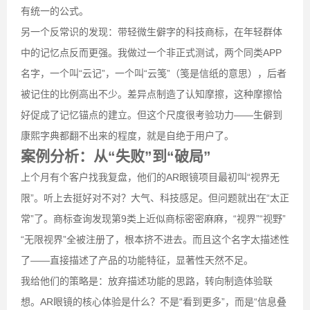
有统一的公式。
另一个反常识的发现：带轻微生僻字的科技商标，在年轻群体
中的记忆点反而更强。我做过一个非正式测试，两个同类APP
名字，一个叫“云记”，一个叫“云笺”（笺是信纸的意思），后者
被记住的比例高出不少。差异点制造了认知摩擦，这种摩擦恰
好促成了记忆锚点的建立。但这个尺度很考验功力——生僻到
康熙字典都翻不出来的程度，就是自绝于用户了。
案例分析：从“失败”到“破局”
上个月有个客户找我复盘，他们的AR眼镜项目最初叫“视界无
限”。听上去挺好对不对？大气、科技感足。但问题就出在“太正
常”了。商标查询发现第9类上近似商标密密麻麻，“视界”“视野”
“无限视界”全被注册了，根本挤不进去。而且这个名字太描述性
了——直接描述了产品的功能特征，显著性天然不足。
我给他们的策略是：放弃描述功能的思路，转向制造体验联
想。AR眼镜的核心体验是什么？不是“看到更多”，而是“信息叠