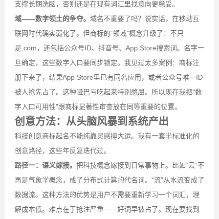
支撑长期洗脑，否则还是在现有词汇里找意向更稳妥。
域——数字领土的争夺。
域名不重要了吗？说实话，在移动互
联网时代确实弱化了。但商标的“领域”概念升级了：不只
是.com，还包括公众号ID、抖音号、App Store搜索词。名字一
旦确定，这些数字入口要同步锁定。我见过太多案例：商标注
册下来了，结果App Store里已有同名应用，或者公众号唯一ID
被人抢先占了。这种哑巴亏吃起来特别憋屈。所以现在我把“数
字入口可用性”跟商标显著性审查放在同等重要的位置。
创意方法：从头脑风暴到系统产出
科技创意商标起名不能纯靠灵感撞大运。我有一套半标准化的
创意路径，这些年反复迭代过。
路径一：语义嫁接。
把科技概念嫁接到日常事物上。比如“云”不
再是气象学概念，成了分布式计算的代名词。“流”从水流变成了
数据流。这种方法的优势是用户不需要重新学习一个词汇，理
解成本低。难点在于抢注严重——好词早被占了。现在要找到