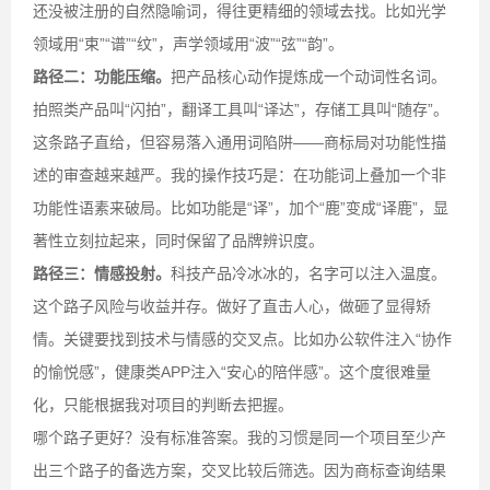
还没被注册的自然隐喻词，得往更精细的领域去找。比如光学
领域用“束”“谱”“纹”，声学领域用“波”“弦”“韵”。
路径二：功能压缩。
把产品核心动作提炼成一个动词性名词。
拍照类产品叫“闪拍”，翻译工具叫“译达”，存储工具叫“随存”。
这条路子直给，但容易落入通用词陷阱——商标局对功能性描
述的审查越来越严。我的操作技巧是：在功能词上叠加一个非
功能性语素来破局。比如功能是“译”，加个“鹿”变成“译鹿”，显
著性立刻拉起来，同时保留了品牌辨识度。
路径三：情感投射。
科技产品冷冰冰的，名字可以注入温度。
这个路子风险与收益并存。做好了直击人心，做砸了显得矫
情。关键要找到技术与情感的交叉点。比如办公软件注入“协作
的愉悦感”，健康类APP注入“安心的陪伴感”。这个度很难量
化，只能根据我对项目的判断去把握。
哪个路子更好？没有标准答案。我的习惯是同一个项目至少产
出三个路子的备选方案，交叉比较后筛选。因为商标查询结果