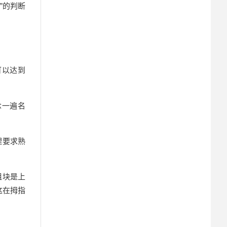
”的判断
可以达到
念一遍名
理要求熟
组块是上
这在拇指