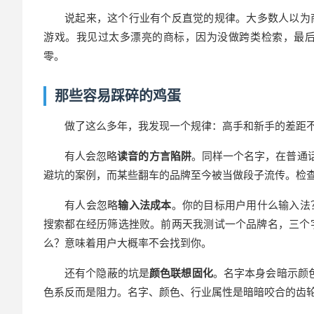
说起来，这个行业有个反直觉的规律。大多数人以为
游戏。我见过太多漂亮的商标，因为没做跨类检索，最
零。
那些容易踩碎的鸡蛋
做了这么多年，我发现一个规律：高手和新手的差距
有人会忽略
读音的方言陷阱
。同样一个名字，在普通
避坑的案例，而某些翻车的品牌至今被当做段子流传。检
有人会忽略
输入法成本
。你的目标用户用什么输入法
搜索都在经历筛选挫败。前两天我测试一个品牌名，三个字
么？意味着用户大概率不会找到你。
还有个隐蔽的坑是
颜色联想固化
。名字本身会暗示颜色
色系反而是阻力。名字、颜色、行业属性是暗暗咬合的齿