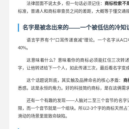
法律层面不说太多，但一句话必须记住：
商标检索不
标准，普通人和商标审查员之间的差距，大概等于懂交通规
名字是被念出来的——一个被低估的冷知
语言学界有个“口耳传递衰减”理论。一个名字从A
40%。
这意味着什么？意味着你的商标必须能扛住三次转
字，让他转述给下一个人，如此传递三次，最后看名字变
这个话题说到底，其实触及品牌命名的核心矛盾：
商
悉感。这是永恒的角力。好的科技简约商标，是在这俩需
还有一个有趣的发现——人脑对二至三个音节的名字记
限，而一个音节就是一个组块。所以2-3个字的商标天然
滑动的场景里是致命缺陷。