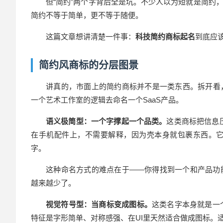
但“简约”两个字背后全是坑。不少人以为短就是简约
简约不等于简单，更不等于随便。
这篇文章想讲清楚一件事：
科技
简约商标起名
到底应
简约风商标的分层图景
讲真的，市面上的简约商标并不是一类东西。拆开看
一个艺术工作室的逻辑去命名一个SaaS产品。
语义极简型：一个字撑起一个品类。
这类
商标
把信息
在手机配件上，不需要解释，因为壳本身就包裹东西。
字。
这种命名方式的难点在于——你得找到一个和产品功
越来越少了。
视觉符号型：当商标变成图标。
这类名字本身就是一
特征是字形简单、对称感强、在UI里天然适合做成图标。