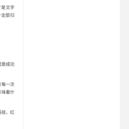
才是文字
产全部归
就是成功
者每一次
意味着什
科技，红