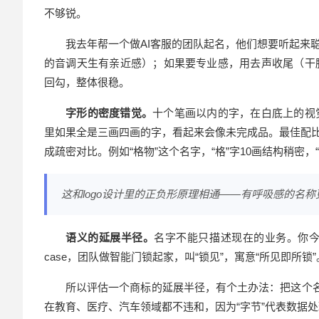
不够锐。
我去年帮一个做AI客服的团队起名，他们想要听起来
的音调天生有亲近感）；如果要专业感，用去声收尾（干脆利
回勾，整体很稳。
字形的密度错觉。
十个笔画以内的字，在白底上的视
里如果全是三画四画的字，看起来会像未完成品。最佳配比是
成疏密对比。例如“格物”这个名字，“格”字10画结构稍密，
这和logo设计里的正负形原理相通——有呼吸感的名
语义的延展半径。
名字不能只描述现在的业务。你
case，团队做智能门锁起家，叫“锁见”，寓意“所见即所
所以评估一个商标的延展半径，有个土办法：把这个名
在教育、医疗、汽车领域都不违和，因为“字节”代表数据