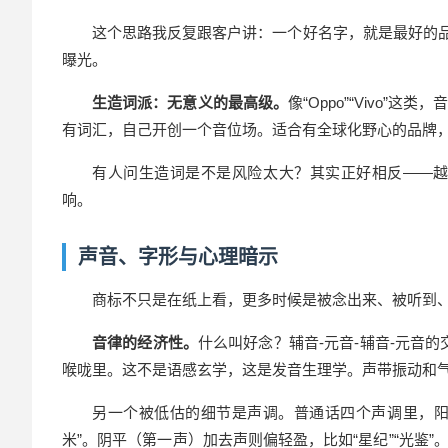
这个思路我反复跟客户讲：一个好名字，就是最好的
曝光。
生造词派：无意义的最高级。
像“Oppo”“Vivo
有词汇，自己开创一个音位场。适合有全球化野心的品牌
有人问生造词是不是风险太大？其实正好相反——
响。
声音、字形与心理暗示
商标不只是在纸上看，更多时候是被念出来、被听到
音律的经济性。
什么叫好念？辅音-元音-辅音-元音的交
喉咙里。这不是语感玄学，这是发音生理学。声带振动和气
另一个被低估的细节是声调。普通话四个声调里，阳
米”。阴平（第一声）加去声则偏轻盈，比如“星纪”“光鉴