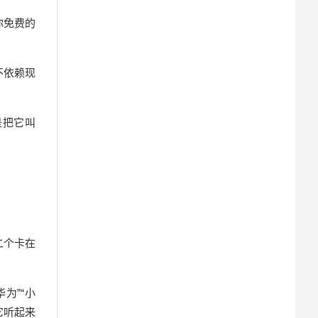
你免费的
不依赖现
是把它叫
二个卡在
为”“小
它听起来