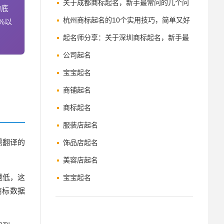
名方案
关于成都商标起名，新手最常问的几个问
的底
题
杭州商标起名的10个实用技巧，简单又好
%以
用
起名师分享：关于深圳商标起名，新手最
常问的几个问题
公司起名
宝宝起名
商铺起名
商标起名
服装店起名
需翻译的
饰品店起名
美容店起名
越低，这
宝宝起名
商标数据