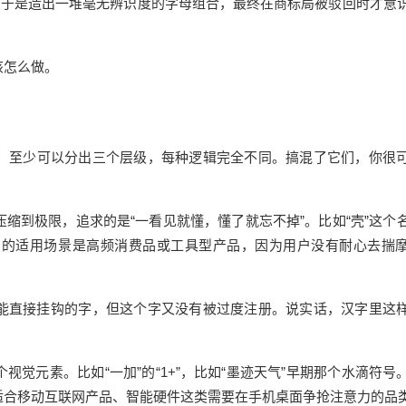
，于是造出一堆毫无辨识度的字母组合，最终在商标局被驳回时才意
该怎么做。
，至少可以分出三个层级，每种逻辑完全不同。搞混了它们，你很
压缩到极限，追求的是“一看见就懂，懂了就忘不掉”。比如“壳”这个
它的适用场景是高频消费品或工具型产品，因为用户没有耐心去揣
能直接挂钩的字，但这个字又没有被过度注册。说实话，汉字里这
个视觉元素。
比如
“一加”的“1+”，比如“墨迹天气”早期那个水滴符号
适合移动互联网产品、智能硬件这类需要在手机桌面争抢注意力的品