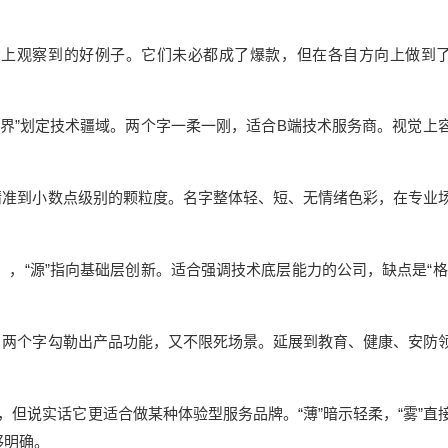
场上观察到的好例子。它们未必都成了爆款，但在各自方向上做到
“界”划定技术疆域。两个字一柔一刚，适合B端技术服务商。视觉上
示精准到小数点级别的颗粒度。名字整体轻、短、无情绪色彩，在专业
），“源”指向基础层创新。适合强调技术底层能力的公司，缺点是“格
迹。两个字勾勒出产品功能，又不限死场景。延展到教育、健康、安防
但说实话它更适合做某种体验型服务品牌。“薄”暗示轻柔，“雾”直
够明确。