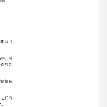
识到——
可能会用
名字，用
摩你的名
样的机会
。它们的
类。