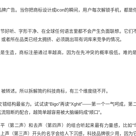
品牌广告。当你把商标
设计
成icon的瞬间，用户每次解锁手机，都是
”这类，音节好听、字形干净、在全球任何语言里都不会产生负面联想。它们
，或者所在品类已经太拥挤、必须跳出现有词库来竞争的情况。
越是生造，商标注册通过率越高，因为在先冲突的概率极低。难的
、被转述。所以拆解简约科技商标，有三个维度绕不开。
错结构最省力。试试读“Bigo”再读“Xghit”——第一个一气呵成，第
流阻断的配合，越简单越容易被大脑编码成“顺口”。
平（第二声）和去声（第四声）的组合听起来最有力量感，比如“华
”。上声（第三声）开头的名字会给人下沉感，科技品牌很少用，因为