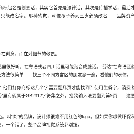
商标起名是创意活，其实它首先是法律活，其次是传播学活，最后
后只能改名字。那种感觉，就像孩子养到三岁必须改名——品牌资
不在创意，而在对细节的敬畏。
话里很好听，在粤语或者四川话里可能谐音成脏话。“芬达”在粤语区
查方法很简单——找三个不同方言区的朋友念一遍，看他们的表情。
？他们打你商标这几个字需要翻几页才能找到？使用生僻字，消费
里有俩属于GB2312字符集之外，搜狗输入法要翻到第9页——这
。叫“炎”的品牌，设计师很难不用红色的logo。但如果你想做环保
轮，一个错了，整个品牌视觉系统都别扭。