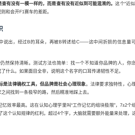
是查有没有一模一样的，而是查有没有近似到可能混淆的。
这个“近似
则和会开F1赛车的差距。
识
口中说出，经过B的耳朵，再被B转述给C——这中间折损的信息量
述仍然保持清晰。测试方法也简单：找一个不知道你品牌的人，你
成了什么。如果面目全非，说明这个名字的口耳传递韧性不足。
标是法律确权工具，但品牌是社会心理现象
。法律要求独特性，心
求之间找到一条极窄的路，然后精准地踩上去。
忆效率最高。这在认知心理学里叫“工作记忆的组块极限”，7±2个
占了这个认知规律的红利。超过4个字，大脑就需要额外能量来处理，