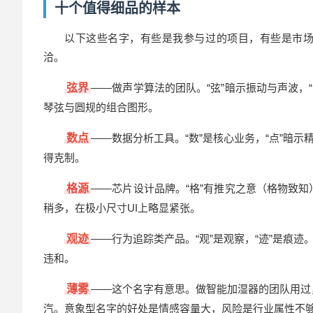
十个值得细品的样本
以下这些名字，有些是我参与过的项目，有些是市
洽。
弦界
——做声学算法的团队。“弦”暗示振动与声波，
琴弦与圆规的组合图形。
数点
——数据分析工具。“数”是核心业务，“点”暗
得克制。
格源
——芯片设计品牌。“格”有推究之意（格物致知
稍多，在极小尺寸UI上略显紧张。
观迹
——行为追踪类产品。“观”是观察，“迹”是痕
违和。
薄雾
——这个名字有意思。做智能加湿器的团队用过，
汽。意象型名字的好处是情感容量大，风险是行业属性不