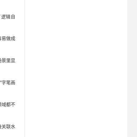
了逻辑自
容易做成
场景里显
”字笔画
领域都不
接关联水