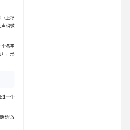
尾（上扬
上声稍微
一个名字
画），形
理过一个
跳动”放