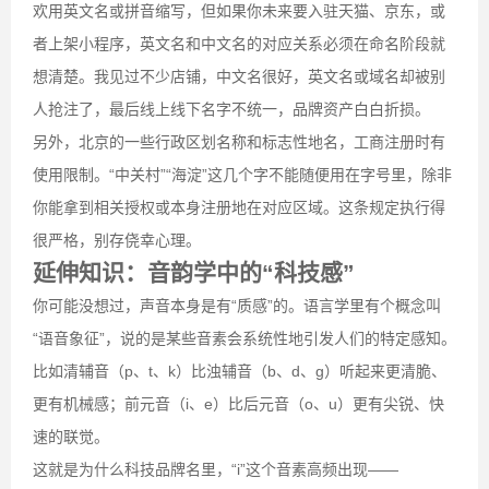
欢用英文名或拼音缩写，但如果你未来要入驻天猫、京东，或
者上架小程序，英文名和中文名的对应关系必须在命名阶段就
想清楚。我见过不少店铺，中文名很好，英文名或域名却被别
人抢注了，最后线上线下名字不统一，品牌资产白白折损。
另外，北京的一些行政区划名称和标志性地名，工商注册时有
使用限制。“中关村”“海淀”这几个字不能随便用在字号里，除非
你能拿到相关授权或本身注册地在对应区域。这条规定执行得
很严格，别存侥幸心理。
延伸知识：音韵学中的“科技感”
你可能没想过，声音本身是有“质感”的。语言学里有个概念叫
“语音象征”，说的是某些音素会系统性地引发人们的特定感知。
比如清辅音（p、t、k）比浊辅音（b、d、g）听起来更清脆、
更有机械感；前元音（i、e）比后元音（o、u）更有尖锐、快
速的联觉。
这就是为什么科技品牌名里，“i”这个音素高频出现——