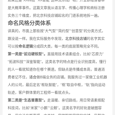
如果还是“XX科技”“XX智能”这种流水线产物，开业即隐身基本
是大概率事件。这篇文章我从语言学、传播心理学和商标注册
实务三个维度，把北京科技店铺起名的门道系统地拆一遍。
命名风格分类体系
讲真的，市面上那些按“大气型”“简约型”“创意型”的分类方式，
跟没说一样。我在实际服务中发现，
北京科技店铺
的名字其实
可以按
命名逻辑
分成四大类，每一类的底层策略完全不同。
第一类是“前沿硬核型”。
直接用技术语素组合，比如“芯原力”
“拓波科技”“深鉴智能”。这类名字的特点是行业识别度高，懂行
的人一看就知道你在哪个赛道。但缺点是传播成本高，普通消
费者记不住，
适合
做B端业务的店铺。我服务过一家做工业机器
人的公司，最后定名“枢轨智能”，“枢”取自中枢，“轨”指向运动
轨迹，客户群体里的工程师一看就点头。
第二类是“生态普惠型”。
走温暖、亲切路线，用日常语素搭配
科技词，比如“米家”“小鹏”“云鲸”。这类名字的好处是破圈容