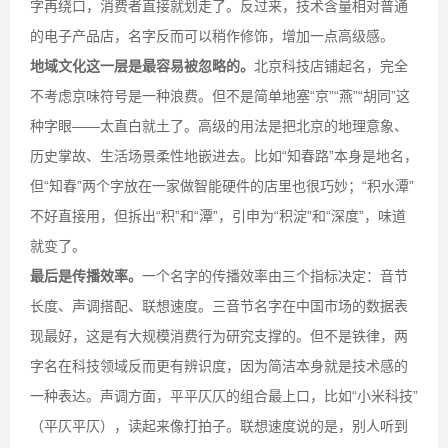
字再绕口，消费者直接就划走了。反过来，技术含量相对普通
的电子产品店，名字反而可以稍作修饰，增加一点高级感。
地域文化这一层是最容易被忽略的。
北京科技店铺起名，完全
不考虑京味符号是一种浪费。但不是简单地塞“京”“燕”“胡同”这
种字眼——太直白就土了。高级的用法是把北京的地理意象、
历史掌故、生活场景柔性地嵌进去。比如“知春路”本身是地名，
但“知春”两个字放在一家做智能硬件的店里也很巧妙；“积水潭”
不好直接用，但拆出“积”和“潭”，引申为“积淀”和“深度”，味道
就变了。
最后是传播效率。
一个名字的传播效率由三个指标决定：音节
长度、声调搭配、联想速度。三音节名字在中国市场的数据表
现最好，这是有大规模消费行为研究支撑的。但不是铁律，两
字名在科技领域反而更有辨识度，因为简洁本身就是技术感的
一种表达。声调方面，平平仄仄的组合最上口，比如“小米科技”
（平仄平仄），读起来像打拍子。联想速度说的是，别人听到