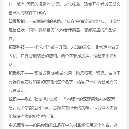
在一起有“代码的栖息地”之意。文化味重，适合开在老城区或文
创园区的软件工作室。
知春智能
——前面提到的思路。“知春”是海淀真实地名，自带地
理信任状，同时“感知春天”也吻合传感器、智能家居的产品调
性。
拓野科技
——“拓”和“野”都有开阔、未知的意象，非常适合做无
人机、户外智能装备的店铺。两个字都是仄声，读起来干脆利
落。
积微电子
——“积微成著”的典故化用，暗示精密、积累。做电子
元器件或芯片销售的店铺用这个名字，给客户一种沉稳可靠的
心理暗示。
弦识
——取自“弦论”和“认知”，有物理学的深邃感和AI的探索
感。两个字都是阳平声，念起来有绵长的韵味。适合做人工智
能解决方案的服务型店铺。
中关壹号
——如果你确实注册在中关村且能使用这个地名，这