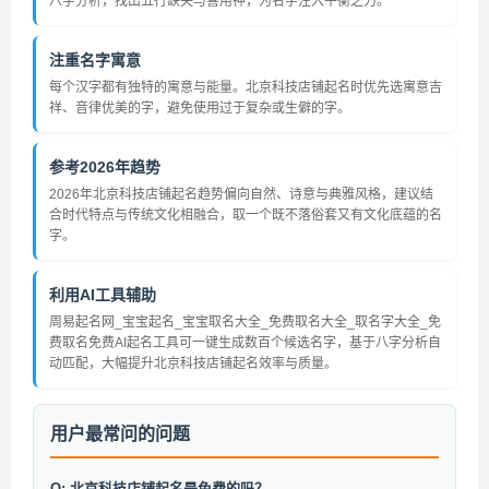
八字分析，找出五行缺失与喜用神，为名字注入平衡之力。
注重名字寓意
每个汉字都有独特的寓意与能量。北京科技店铺起名时优先选寓意吉
祥、音律优美的字，避免使用过于复杂或生僻的字。
参考2026年趋势
2026年北京科技店铺起名趋势偏向自然、诗意与典雅风格，建议结
合时代特点与传统文化相融合，取一个既不落俗套又有文化底蕴的名
字。
利用AI工具辅助
周易起名网_宝宝起名_宝宝取名大全_免费取名大全_取名字大全_免
费取名免费AI起名工具可一键生成数百个候选名字，基于八字分析自
动匹配，大幅提升北京科技店铺起名效率与质量。
用户最常问的问题
Q: 北京科技店铺起名是免费的吗？