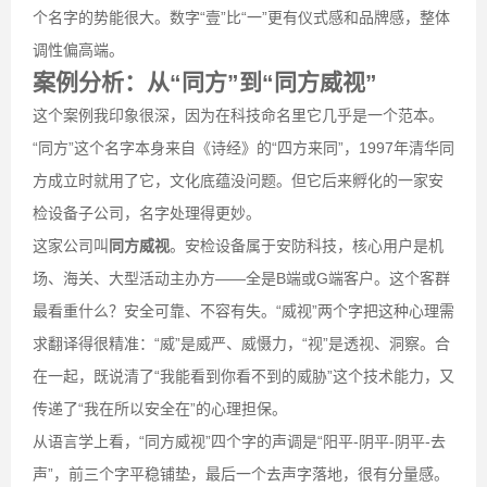
个名字的势能很大。数字“壹”比“一”更有仪式感和品牌感，整体
调性偏高端。
案例分析：从“同方”到“同方威视”
这个案例我印象很深，因为在科技命名里它几乎是一个范本。
“同方”这个名字本身来自《诗经》的“四方来同”，1997年清华同
方成立时就用了它，文化底蕴没问题。但它后来孵化的一家安
检设备子公司，名字处理得更妙。
这家公司叫
同方威视
。安检设备属于安防科技，核心用户是机
场、海关、大型活动主办方——全是B端或G端客户。这个客群
最看重什么？安全可靠、不容有失。“威视”两个字把这种心理需
求翻译得很精准：“威”是威严、威慑力，“视”是透视、洞察。合
在一起，既说清了“我能看到你看不到的威胁”这个技术能力，又
传递了“我在所以安全在”的心理担保。
从语言学上看，“同方威视”四个字的声调是“阳平-阴平-阴平-去
声”，前三个字平稳铺垫，最后一个去声字落地，很有分量感。