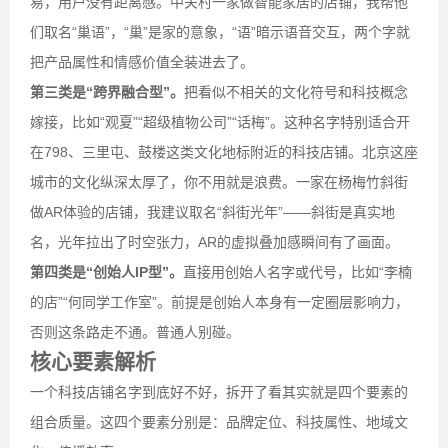
易，用户没有距离感。中关村一家做智能家居的店铺，我帮他
们取名“巢语”，“巢”是家的意象，“语”暗示语音交互，两个字就
把产品属性和情感价值全装进去了。
第三类是“跨界融合型”。
把看似不相关的文化符号和科技概念
嫁接，比如“观夏”“超级植物公司”“话梅”。这种名字特别适合开
在798、三里屯、鼓楼这类文化地标附近的科技店铺。北京这座
城市的文化纵深太厚了，你不用就是浪费。一家在杨梅竹斜街
做AR体验的店铺，我建议取名“斜街光年”——斜街是真实地
名，光年拉出了时空张力，AR的虚拟叠加感瞬间有了画面。
第四类是“创始人IP型”。
直接用创始人名字或代号，比如“李楠
的店”“何同学工作室”。前提是创始人本身有一定圈层影响力，
否则这条路走不通。普通人别碰。
核心要素解析
一个科技店铺名字到底好不好，拆开了看其实就是四个要素的
组合质量。这四个要素分别是：品牌定位、科技属性、地域文