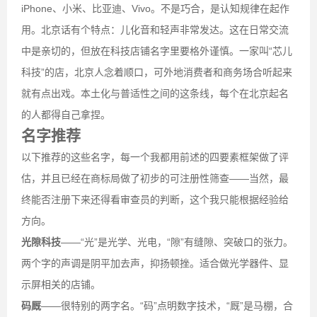
iPhone、小米、比亚迪、Vivo。不是巧合，是认知规律在起作
用。北京话有个特点：儿化音和轻声非常发达。这在日常交流
中是亲切的，但放在科技店铺名字里要格外谨慎。一家叫“芯儿
科技”的店，北京人念着顺口，可外地消费者和商务场合听起来
就有点出戏。本土化与普适性之间的这条线，每个在北京起名
的人都得自己拿捏。
名字推荐
以下推荐的这些名字，每一个我都用前述的四要素框架做了评
估，并且已经在商标局做了初步的可注册性筛查——当然，最
终能否注册下来还得看审查员的判断，这个我只能根据经验给
方向。
光隙科技
——“光”是光学、光电，“隙”有缝隙、突破口的张力。
两个字的声调是阴平加去声，抑扬顿挫。适合做光学器件、显
示屏相关的店铺。
码厩
——很特别的两字名。“码”点明数字技术，“厩”是马棚，合