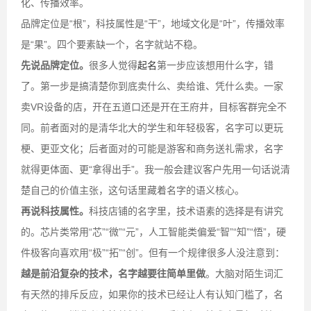
化、传播效率。
品牌定位是“根”，科技属性是“干”，地域文化是“叶”，传播效率
是“果”。四个要素缺一个，名字就站不稳。
先说品牌定位。
很多人觉得
起名
第一步应该想用什么字，错
了。第一步是搞清楚你到底卖什么、卖给谁、凭什么卖。一家
卖VR设备的店，开在五道口还是开在王府井，目标客群完全不
同。前者面对的是清华北大的学生和年轻极客，名字可以更玩
梗、更亚文化；后者面对的可能是游客和商务送礼需求，名字
就得更体面、更“拿得出手”。我一般会建议客户先用一句话说清
楚自己的价值主张，这句话里藏着名字的语义核心。
再说科技属性。
科技店铺的名字里，技术语素的选择是有讲究
的。芯片类常用“芯”“微”“元”，人工智能类偏爱“智”“知”“悟”，硬
件极客向喜欢用“极”“拓”“创”。但有一个规律很多人没注意到：
越是前沿复杂的技术，名字越要往简单里做
。大脑对陌生词汇
有天然的排斥反应，如果你的技术已经让人有认知门槛了，名