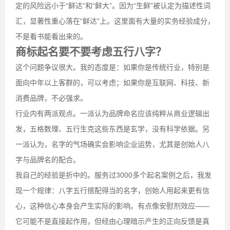
定的风险远小于“鲜达”和“鲜大”。因为“生鲜”被认定为描述性词
汇，显著性重心落在“鲜达”上。这里面有大量的实务经验成分，
不是看书能看出来的。
商标起名要不要考虑五行八字？
这个问题争议很大。我的态度是：如果你是传统行业，特别是
面向中年以上客群的，可以考虑；如果你是互联网、科技、新
消费品牌，不必强求。
行业内有两派观点。一派认为品牌命名应该纯粹从商业逻辑出
发，五格数理、五行生克这些东西是玄学，没有科学依据。另
一派认为，名字的气场确实会影响企业运势，尤其是创始人八
字与品牌名的配合。
我自己的经验是折中的。服务过3000多个起名案例之后，我发
现一个规律：八字五行搭配得当的名字，创始人用起来更有信
心，这种信心本身会产生实际的影响。有点像安慰剂效应——
它可能不是直接起作用，但经由心理暗示产生的正向反馈是真