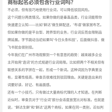
商标起名必须包含行业词吗？
不必须，但有技巧地使用行业词，可以降低驳回风险。
这个问题分两类情况。如果你做的是垂直品类，行业词能帮你
快速建立认知——比如“鲜达”做生鲜配送，“布语”做家居布艺。
但如果你做的是平台型、跨界型的业务，行业词反而会限制品
牌延展。字节跳动当初如果叫“今日头条科技”，后面做抖音、做
飞书就会很别扭。
今年我们在广州市场观察到一个有意思的趋势：越来越多企业
主开始用“造词”的方式规避行业词局限。比如把两个不相关但有
联想关系的字拼在一起，形成一个新词。这种词因为字典里没
有，显著性极高，审查员很难找到驳回理由。关键是造出来的
词要好读、好记、有画面感。
还有一个小技巧，只有做过大量商标代理的人才知道。在判断
近似时，审查员对于“行业词”部分会适度放宽比对标准。也就是
说，“鲜达生鲜”和“鲜达”这两个商标，如果在同一类别，近似判