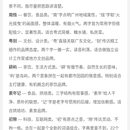
景不同，我尽量把思路讲清楚。
南烛
— 餐饮、食品类。“南”字点明广州地域属性，“烛”字取“火
光摇曳”的画面感，整体温暖、有烟火气。两字皆为常用字但搭
配极少，显著性高。适合粤式简餐、糖水铺、私房菜。
粤刻
— 文创、设计类。“粤”直接关联广东文化，“刻”传达精工
细作的品牌态度。两个字一雅一实，读音利落，适合做独立设
计工作室或地方文创品牌。
耕屿
— 茶饮、生活方式类。“耕”有慢节奏、自然生长的意味，
“屿”是岛屿，两个意象拼在一起有都市田园的惬意感。特别适合
主打健康、有机概念的茶饮品牌。
素年记
— 食品、烘焙类。三字结构有叙事感，“素年”给人干
净、质朴的联想，“记”字是老字号惯用的后缀，增加信赖感。适
合烘焙坊、素食品牌。
初隙
— 科技、互联网类。“初”有原点之意，“隙”传达灵动、不
拘一格。合在一起是个全新的词语组合，字典里查不到，22个