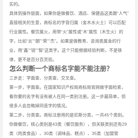
实的。
具体到操作层面，如果你是做餐饮、酒店、保健品这类跟“人气”
直接相关的生意，商标名的字音归属（金木水火土）可以匹配
行业属性。餐饮属火，用带“火”属性或“木”属性（木生火）的
字，比如“炎”“朗”“荣”“杰”。如果是做教育、咨询类属金的行
业，用“鑫”“锐”“智”这类字。这个只能根据经验判断，不是铁
律，更不是百分百灵验。
怎么判断一个商标名字能不能注册？
三步走：字面查、分类查、交叉查。
第一步，字面查。在国家知识产权局商标局官网做字面检索，
看你要的名字有没有被人在同一类别注册。这一步最简单，但
很多人会忽略掉同音字的情况。
第二步，分类查。商标注册用的是尼斯分类，一共45个类别。
你做餐饮，核心类别是43类（餐饮服务），但关联类别还有29
类（肉类食品）、30类（调味品、糕点）、35类（加盟管