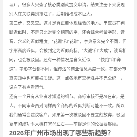
理）。很多人只查了核心类别就提交申请，结果注册下来发现
别人在关联类别抢注了，后期维权成本巨大。
第三步，交叉查。这才是真正能体现经验的地方。审查员在判
断近似时，不是只比对完全相同的字，还会综合考量字形、读
音、含义的近似程度。“花瓣”和“花辦”，字典意义完全不同，但
字形高度近似，会被判定为近似商标。“大诚”和“大成”，读音相
同，也会被驳回。还有一种情况是含义近似——“快跑”和“奔
速”，字形字音都不同，但传达的商业信息高度一致，在部分审
查实践中也可能被质疑。这一点各地审查标准并不完全统一，
说白了有点看运气。
还有一个只有从业者才知道的细节。商标审核不是AI在审，是
人。不同审查员对同样两个商标的近似判断可能不一致。所以
我们通常会建议客户，如果第一次被驳回不要立刻放弃，驳回
复审的成功率大概在35%左右——前提是你的论据要够硬。
2026年广州市场出现了哪些新趋势？