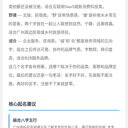
类别都还没被注册。适合互联网SaaS或新消费科技类。
野塘
— 文旅、民宿类。“野”自带场景感，“塘”是岭南水乡常见
的意象，两个字放在一起让人联想到自然、宁静、远离喧嚣。
适合广州周边民宿或乡村旅游项目。
诚合
— 企业服务、咨询类。“诚”和“合”都是商务领域的正向
字，组合之后传达可靠、协作的品牌气质。字数短，辨识度
高，适合B2B服务品牌。
这几个名字各有侧重，选哪个取决于你的品类、客群和品牌定
位。最后的建议还是一句老话：名字好不好，先查能不能注
册。再好的名字，注册不下来就是零。
核心起名建议
结合八字五行
广州商标起名前建议先了解宝宝的生辰八字，通过周易起名网_宝宝