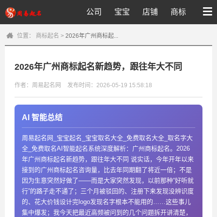
公司
宝宝
店铺
商标
位置：
商标起名
>
2026年广州商标起...
2026年广州商标起名新趋势，跟往年大不同
作者：周易起名网
发布时间：2026-05-19 15:58:18
AI 智能总结
周易起名网_宝宝起名_宝宝取名大全_免费取名大全_取名字大
全_免费取名AI智能起名系统深度解析：广州商标起名。2026
年广州商标起名新趋势，跟往年大不同 说实话，今年开年以来
接到的广州商标起名咨询量，比去年同期翻了将近一倍；不是
因为生意突然好做了——而是大家突然发现，以前那种“好听就
行”的路子走不通了；三个月被驳回的、注册下来发现没辨识度
的、花大价钱设计完logo发现名字根本不能用的……这些事儿
集中爆发；我今天把最近高频被问到的几个问题拆开讲清楚，