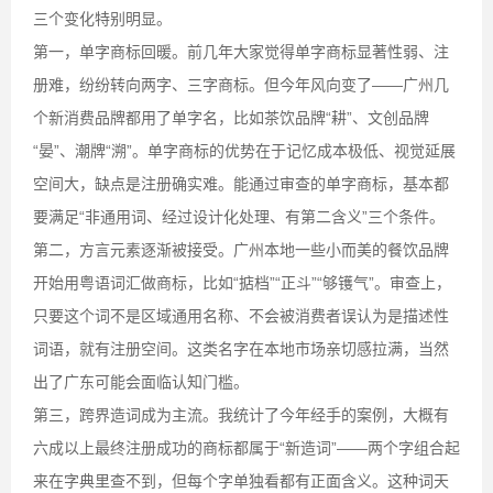
三个变化特别明显。
第一，单字商标回暖。前几年大家觉得单字商标显著性弱、注
册难，纷纷转向两字、三字商标。但今年风向变了——广州几
个新消费品牌都用了单字名，比如茶饮品牌“耕”、文创品牌
“晏”、潮牌“溯”。单字商标的优势在于记忆成本极低、视觉延展
空间大，缺点是注册确实难。能通过审查的单字商标，基本都
要满足“非通用词、经过设计化处理、有第二含义”三个条件。
第二，方言元素逐渐被接受。广州本地一些小而美的餐饮品牌
开始用粤语词汇做商标，比如“掂档”“正斗”“够镬气”。审查上，
只要这个词不是区域通用名称、不会被消费者误认为是描述性
词语，就有注册空间。这类名字在本地市场亲切感拉满，当然
出了广东可能会面临认知门槛。
第三，跨界造词成为主流。我统计了今年经手的案例，大概有
六成以上最终注册成功的商标都属于“新造词”——两个字组合起
来在字典里查不到，但每个字单独看都有正面含义。这种词天