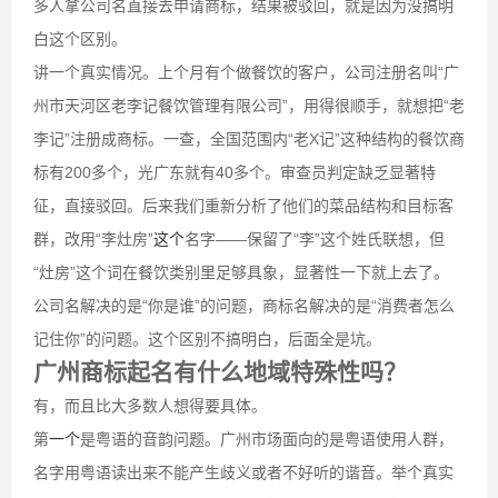
多人拿公司名直接去申请商标，结果被驳回，就是因为没搞明
白这个区别。
讲一个真实情况。上个月有个做餐饮的客户，公司注册名叫“广
州市天河区老李记餐饮管理有限公司”，用得很顺手，就想把“老
李记”注册成商标。一查，全国范围内“老X记”这种结构的餐饮商
标有200多个，光广东就有40多个。审查员判定缺乏显著特
征，直接驳回。后来我们重新分析了他们的菜品结构和目标客
群，改用“李灶房”
这个
名字——保留了“李”这个姓氏联想，但
“灶房”这个词在餐饮类别里足够具象，显著性一下就上去了。
公司名解决的是“你是谁”的问题，商标名解决的是“消费者怎么
记住你”的问题。这个区别不搞明白，后面全是坑。
广州商标起名有什么地域特殊性吗？
有，而且比大多数人想得要具体。
第
一个
是粤语的音韵问题。广州市场面向的是粤语使用人群，
名字用粤语读出来不能产生歧义或者不好听的谐音。举个真实