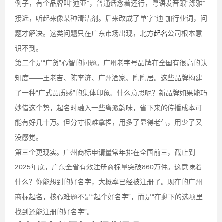
例子，有个品牌叫“迪亚”，普通话念着还行，粤语发音跟“涤雅”
接近，听起来像某种清洁剂。后来改成了单字“迪”加行业词，问
题才解决。这类问题只在广东市场出现，北方
起名
公司根本意
识不到。
第二个是“广货”心智的问题。广州老字号品牌在全国有很高的认
知度——王老吉、陈李济、广州酒家、陶陶居。这些品牌构建
了一种“广式品质感”的集体印象。什么意思呢？新品牌如果能巧
妙借这个势，起名时融入一些粤派韵味，省下来的传播成本可
能有好几十万。但分寸很难拿捏，用多了显得老气，用少了又
没感觉。
第三个更现实。广州商标申请量常年排在全国前三，截止到
2025年底，广东全省有效注册商标量突破860万件。这意味着
什么？你能想到的好名字，大概率已经被注册了。现在的广州
商标起名，核心难题不是“起个好名字”，而是“在剩下的选项里
找到还能注册的好名字”。