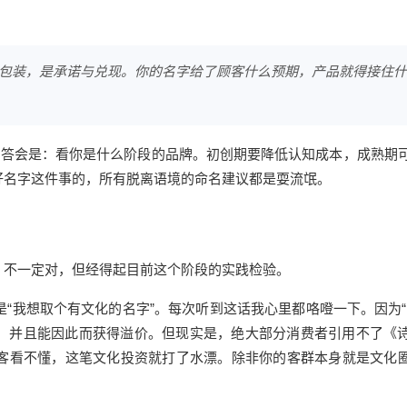
包装，是承诺与兑现。你的名字给了顾客什么预期，产品就得接住什
回答会是：看你是什么阶段的品牌。初创期要降低认知成本，成熟期
好名字这件事的，所有脱离语境的命名建议都是耍流氓。
，不一定对，但经得起目前这个阶段的实践检验。
“我想取个有文化的名字”。每次听到这话我心里都咯噔一下。因为“
，并且能因此而获得溢价。但现实是，绝大部分消费者引用不了《
客看不懂，这笔文化投资就打了水漂。除非你的客群本身就是文化