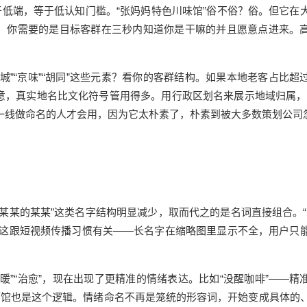
于低端，等于低认知门槛。“张妈妈特色川味馆”俗不俗？俗。但它在
，你需要的是目标客群在三秒内知道你是干嘛的并且愿意点进来。
城”“京味”“胡同”这些元素？看你的客群结构。如果本地老客占比超
意，真实地名比文化符号管用得多。用行政区划名来展示地域归属，
期在一线做命名的人才会用，因为它太朴素了，朴素到被大多数策划公司
某某的某某”这类名字结构明显减少，取而代之的是名词直接组合。“
更高。这跟短视频传播习惯有关——长名字在缩略图里显示不全，用户只
暖”“治愈”，现在出现了更精准的情绪表达。比如“没醒咖啡”——精
酒馆也是这个逻辑。情绪命名不再是笼统的形容词，开始变成具体的