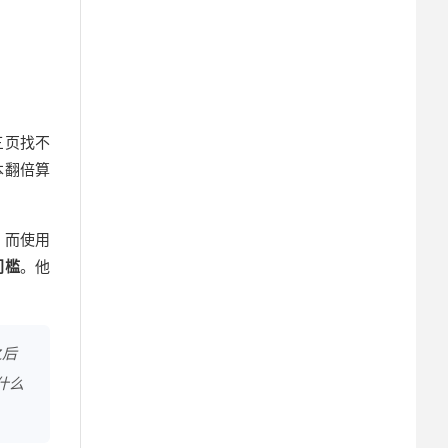
三页找不
本翻倍算
。而使用
门槛
。他
之后
什么