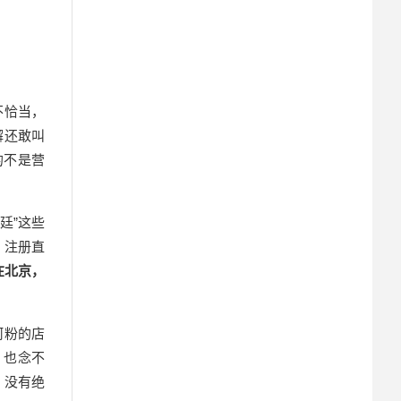
不恰当，
澥还敢叫
的不是营
宫廷”这些
，注册直
在北京，
河粉的店
，也念不
，没有绝