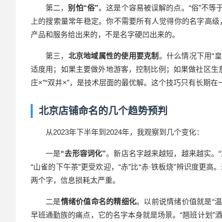
第二，
别怕“俗”
。这是个容易被误解的点。“俗”不等
上的搜索量常年稳定。你不需要所有人觉得你的名字高级
产品和服务给出来的，不是名字硬凹出来的。
第三，
北京地域属性的使用要克制
。什么情况下用“皇
适度用；如果主要做外地游客，控制比例；如果做社区生
庄×”“双井×”，是技术层面的最优解。这个技巧只有长
北京店铺命名的几个趋势预判
从2023年下半年到2024年，我观察到几个变化：
一是
“去形容词化”
。新店名字越来越短，越来越实。“
“山雀的下午茶”更受欢迎，“赤”比“赤·铁板烧”辨识度
两个字，信息损耗太严重。
二是
情绪价值命名的精细化
。以前说情绪价值就是“温
早班通勤族的痛点，它的名字本身就是场景。“翘班计划”