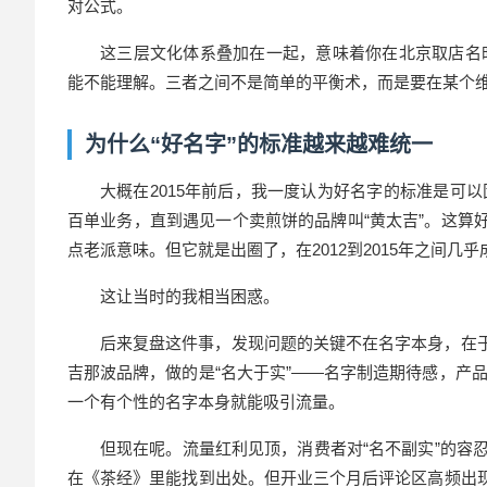
对公式。
这三层文化体系叠加在一起，意味着你在北京取店名
能不能理解。三者之间不是简单的平衡术，而是要在某个
为什么“好名字”的标准越来越难统一
大概在2015年前后，我一度认为好名字的标准是可
百单业务，直到遇见一个卖煎饼的品牌叫“黄太吉”。这算
点老派意味。但它就是出圈了，在2012到2015年之间几
这让当时的我相当困惑。
后来复盘这件事，发现问题的关键不在名字本身，在于
吉那波品牌，做的是“名大于实”——名字制造期待感，产
一个有个性的名字本身就能吸引流量。
但现在呢。流量红利见顶，消费者对“名不副实”的容忍
在《茶经》里能找到出处。但开业三个月后评论区高频出现