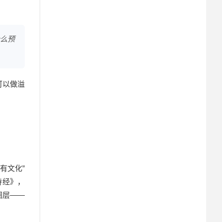
么预
可以做溢
有文化”
诗经》，
圈层——