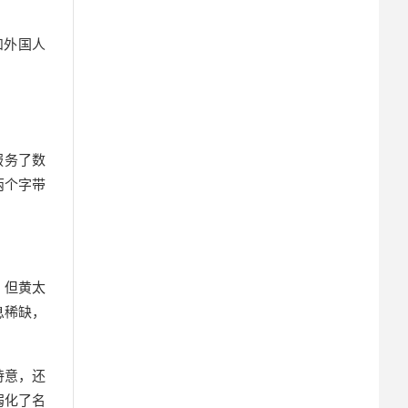
和外国人
服务了数
两个字带
。但黄太
息稀缺，
诗意，还
弱化了名