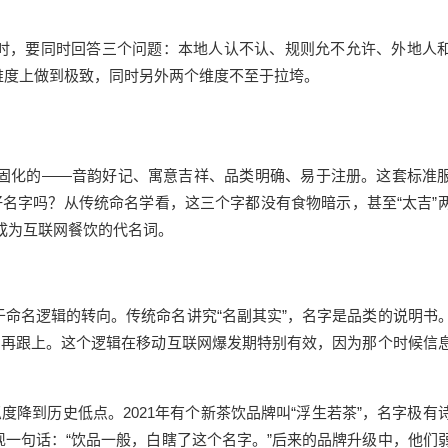
时，要同时回答三个问题：本地人认不认、规则允不允许、外地人
维度上做到极致，同时另外两个维度不至于拉垮。
以固化的——音韵好记、寓意吉祥、品类明确、易于注册。这套标准
好名字吗？从传统命名学看，这三个字都没有食物暗示，甚至“太吉”
乎成为互联网餐饮的代名词。
命名逻辑的转向。传统命名讲究“名副其实”，名字是品类的说明书
品再跟上。这个逻辑在移动互联网爆发期特别有效，因为那个时候信
度降到历史低点。2021年有个新茶饮品牌叫“浮生若茶”，名字极有
一句话：“饮品一般，白瞎了这个名字。”后来的品牌升级中，他们