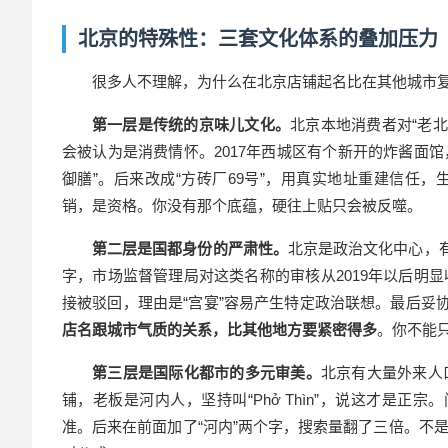
北京的特殊性：三套文化体系的叠加压力
很多人不理解，为什么在北京店
铺起名
比在其他城市
第一层是传统的京味儿文化。
北京本地消费者对“老北
会被认为是消费情怀。2017年西城区有个新开的炸酱面馆
御膳”。后来改成“方砖厂69号”，用真实地址重建信任
销，是资格。你没有那个底蕴，硬往上贴只会被反噬。
第二层是国都身份的严肃性。
北京是政治文化中心，
字，市场监督管理局对这类名称的审核从2019年以后明显
接被驳回，理由是“宫宴”容易产生特定政治联想。最后妥
店名跟城市气质的关系，比其他地方要紧密得多
。你不能
第三层是国际化都市的多元审美。
北京有大量外来人
铺，老板是河内人，坚持叫“Phở Thìn”，说这才是正
准。后来在前面加了“河内”两个字，搜索量翻了三倍。不