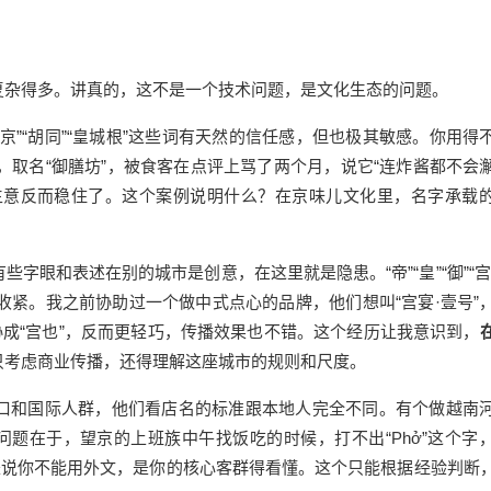
复杂得多。讲真的，这不是一个技术问题，是文化生态的问题。
京”“胡同”“皇城根”这些词有天然的信任感，但也极其敏感。你用得
，取名“御膳坊”，被食客在点评上骂了两个月，说它“连炸酱都不会
，生意反而稳住了。这个案例说明什么？在京味儿文化里，名字承载
有些字眼和表述在别的城市是创意，在这里就是隐患。“帝
”“
皇”“御”“
收紧。我之前协助过一个做中式点心的品牌，他们想叫“宫宴·壹号”
协成“宫也”，反而更轻巧，传播效果也不错。这个经历让我意识到，
只考虑商业传播，还得理解这座城市的规则和尺度。
口和国际人群，他们看店名的标准跟本地人完全不同。有个做越南
宗。问题在于，望京的上班族中午找饭吃的时候，打不出“Phở”这个字
是说你不能用外文，是你的核心客群得看懂。这个只能根据经验判断