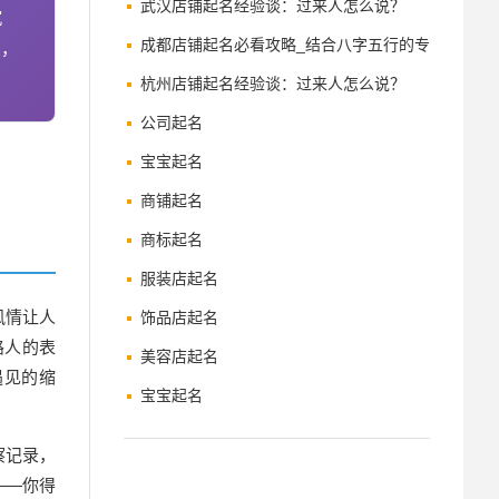
武汉店铺起名经验谈：过来人怎么说？
沉
成都店铺起名必看攻略_结合八字五行的专
点，
业起名方案
杭州店铺起名经验谈：过来人怎么说？
公司起名
宝宝起名
商铺起名
商标起名
服装店起名
风情让人
饰品店起名
路人的表
美容店起名
遇见的缩
宝宝起名
察记录，
——你得