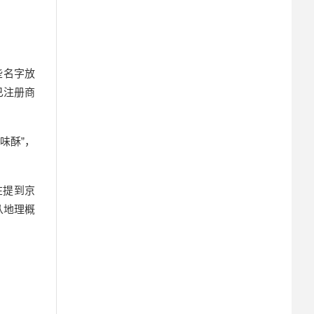
些
名字
放
已注册商
味酥”，
在提到京
从地理概