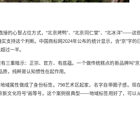
的心智占位方式，“北京烤鸭”、“北京同仁堂”、“北冰洋”——这
支持这个判断。中国商标网2024年公布的统计显示，含“京”字的
来超过一半。
里有三重暗示：正宗、官方、有底蕴。
一个
做传统糕点的新品牌叫“京
品品质，纯粹是认知惯性在起作用。
把地域属性做成了身份标签。798艺术区起家，名字自带圈子感。现
京新文化符号”画等号。
这个
案例很典型——地域标签用好了，可以
？