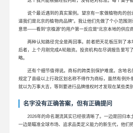
这个我只能根据经验判断，没有绝对标准。每个案子
说个最近遇到的真实案例。望京有一家做植物肉的创业公
道我们是北京的植物肉品牌”。我让他们先做了个小范围测试
意思——看到“京植源”的用户第一反应是“北京本地的供应商
两种认知路径完全是两回事。前者把天花板压到了本
后者，上个月刚完成A轮融资。投资机构在尽调报告里写了
略。
还有个细节值得说。商标的跨类别保护难度。含地名
规定了县级以上行政区划名称不得作为商标，虽然有例外条
就以为万事大吉，等到要进行品牌维权时才发现在某些类
名字没有正确答案，但有正确提问
2026年的命名潮流其实已经很清晰了。一边是回归本
一边是瞄准全球市场、追求品类定义能力的新生代，他们