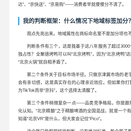
达”、“京快送”、“京易购”——消费者早就傻傻分不清了。
我的判断框架：什么情况下地域标签加分
观点先亮出来。地域属性在商标命名里不是加分项也
判断条件有三个，这是我基于这八年服务了超过300
独占性？全聚德烤鸭可以叫“北京烤鸭”，因为“北京烤鸭
“北京火锅”就自相矛盾了。
第二个条件关于目标市场半径。只做京津冀市场的老字
会有亲切感，这是真实存在的心理亲近效应。但如果你打
为TikTok而非“京抖”，这个选择太清醒了。
第三个条件稍微复杂一点——品类竞争格局。你是跟
化认知。“北京精酿”之于精酿啤酒的全国混战，就是一个
知道“北京VR”是什么，但大家会记住“Pico”。