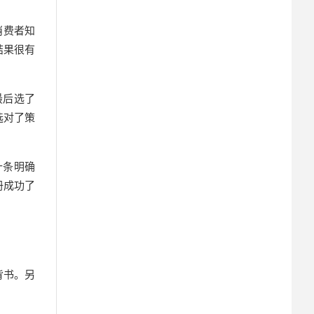
消费者知
结果很有
最后选了
选对了策
十条明确
册成功了
背书。另