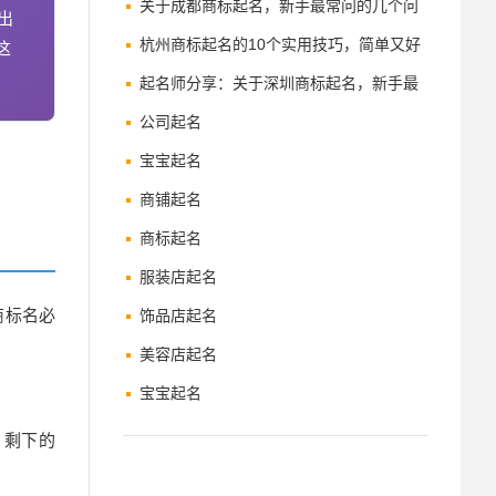
名方案
关于成都商标起名，新手最常问的几个问
出
题
杭州商标起名的10个实用技巧，简单又好
这
用
起名师分享：关于深圳商标起名，新手最
常问的几个问题
公司起名
宝宝起名
商铺起名
商标起名
服装店起名
商标名必
饰品店起名
美容店起名
宝宝起名
。剩下的