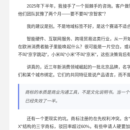
2025年下半年，我接手了一个挺棘手的咨询。客户
他们团队犹豫了两个月——要不要叫“京智家”？
我的建议是别。不是地域标签不好，是这个赛道不适
智能硬件、互联网服务、跨境贸易这类行业，从一开始
在欧洲消费者脑子里能唤起什么？很可能是一片空白，或者更
不叫“京字跳动”，小米叫“小米”不叫“京米”，这些决策背
讲真的，近三年新消费领域崛起的一批北京品牌，名字
们和某个城市绑定。它们的共同特征是说产品语言，而不
商标的本质是商业沟通工具，不是文化说明书。当一个
已经失效了一半。
还有一个更现实的坑。商标注册的在先权利冲突。含“
X”结构的三字商标，驳回率超过60%。有些申请人硬要