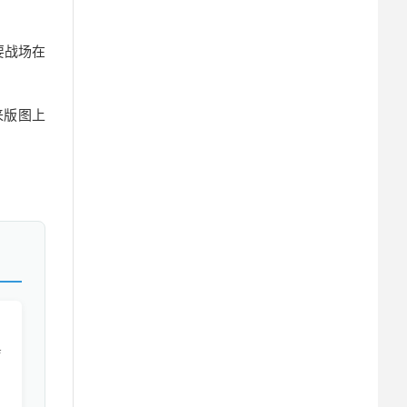
要战场在
来版图上
吉