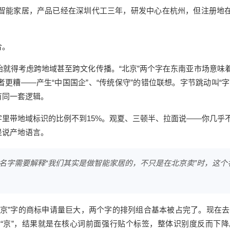
做智能家居，产品已经在深圳代工三年，研发中心在杭州，但注册地
合。
就得考虑跨地域甚至跨文化传播。“北京”两个字在东南亚市场意味
糟——产生“中国国企”、“传统保守”的错位联想。字节跳动叫“字
后有同一套逻辑。
里带地域标识的比例不到15%。观夏、三顿半、拉面说——你几乎
是说产地语言。
名字需要解释“我们其实是做智能家居的，不只是在北京卖”时，这个
京”字的商标申请量巨大，两个字的排列组合基本被占完了。现在去
加“京”，结果就是在核心词前面强行贴个标签，整体识别度反而下降