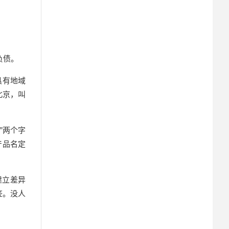
负债。
具有地域
北京，叫
”两个字
产品名定
建立差异
签。没人