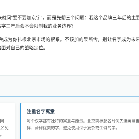
就问“要不要加京字”，而是先想三个问题：我这个品牌三年后的主
名字三年后会不会限制我的业务边界？
会成为你扎根北京市场的根系。不该加的果断舍，别让名字成为未
地面对自己的战略定位。
注重名字寓意
网_
每个汉字都有独特的寓意与能量。北京商标起名时优先选寓意
取名免
祥、音律优美的字，避免使用过于复杂或生僻的字。
。