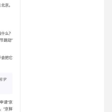
在北京。
着什么？
节跳动”
不会把它
名字
申请“京
。“京鲜