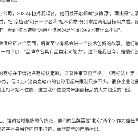
都得单看。
司，2025年初找我起名。他们最开始想叫“京植源”，理由是“让
，把“京植源”和另一个名称“植本造物”分别拿给两组目标用户看。
”，看到“植本造物”的用户追问的是“你们的技术有什么不同”。
地供应链这个层面，后者至少有机会讲一个技术创新的故事。他们
一句评价：“品牌命名具有品类定义能力”。这不是我自夸，是他们
的商标在申请驰名商标认定时，显著性审查更严格。《商标法》第
款，但“北京”这类直辖市的名称用起来限制只多不少。很多企业注
别上根本站不住脚。这是我们这些常年跑商标局的人才知道的门道。
土、强调地域根脉的传统派，他们的品牌需要“北京”两个字作为信任
把名字本身当作内容来打造，而非简单的产地标识。