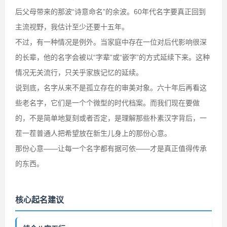
后父母带来的那波“诗意命名”的余波。60年代名字要真正回到
主流视野，我估计至少还要十五年。
不过，有一种情况是例外。当家庭中存在一位对后代影响很深
的长辈，他的名字会被以“字辈”或“嵌字”的方式延续下来。这种
情况无关流行，只关乎家族记忆的延续。
说到底，名字从来不是孤立存在的审美对象。六十年后再看这
些老名字，它们是一个个微型的时代档案。而我们现在要做
的，不是简单地复刻或者否定，是理解那些朴素汉字背后，一
茬一茬普通人把希望放在新生儿身上的那份心意。
那份心意——让每一个名字都有据可依——才是真正值得传承
的东西。
核心起名建议