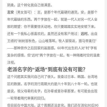
阴柔。这个转化我自己很满意。
志安
（男女皆可）：志，是那个年代最硬的通货。安，是那个
年代最缺的东西。两个字放在一起，就是一代人对另一代人全
部的期望：你不需要惊天动地，你只要踏踏实实地安顿下来。
还有一个我私心很喜欢的，虽然还没有客户用过：
远村
。出自
王绩的“树树皆秋色，山山唯落晖。牧人驱犊返，猎马带禽归”
——那种劳作之后回家的画面感。60年代出生的人对“村”字有
复杂的感情，但“远村”两个字放在一起，有一种隔着时空的温柔
注视。
老派名字的“返场”到底有没有可能？
这个问题其实我问自己问了很久。我查过日本、韩国、台湾地
区的数据，名字的流行周期大约是六十年到八十年一轮。也就
是说，祖父母辈的名字，在孙辈或曾孙辈那里，有可能会出现
一轮带着隔代审美的回归。
但目前在中国大陆，这个周期还没走完。我们还在消化80后90