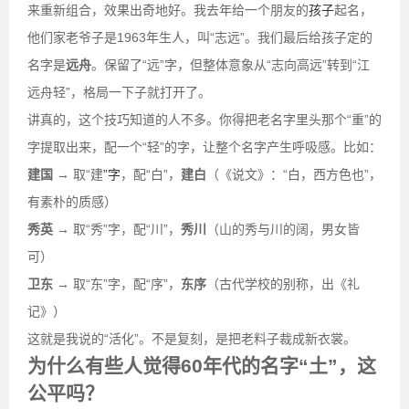
来重新组合，效果出奇地好。我去年给一个朋友的
孩子
起名，
他们家老爷子是1963年生人，叫“志远”。我们最后给孩子定的
名字是
远舟
。保留了“远”字，但整体意象从“志向高远”转到“江
远舟轻”，格局一下子就打开了。
讲真的，这个技巧知道的人不多。你得把老名字里头那个“重”的
字提取出来，配一个“轻”的字，让整个名字产生呼吸感。比如：
建国
→ 取“建
”字
，配“白”，
建白
（《说文》：“白，西方色也”，
有素朴的质感）
秀英
→ 取“秀”字，配“川”，
秀川
（山的秀与川的阔，男女皆
可）
卫东
→ 取“东”字，配“序”，
东序
（古代学校的别称，出《礼
记》）
这就是我说的“活化”。不是复刻，是把老料子裁成新衣裳。
为什么有些人觉得60年代的名字“土”，这
公平吗？