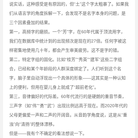
说实话，这种感受是有原因的，但“土”这个字太粗暴了。如果我
们从语言学的角度拆解一下，会发现不是名字本身的问题，是
三个因素叠加的结果。
第一，高频字的磨损。一个“芳”字，在60年代属于顶流用字，
我们在数据库中统计到的出现频次是现在的27倍。任何字被这
样密集地使用几十年，都会产生审美疲劳。这不是字的错。
第二，特定字组的固化。比如“桂芳”“秀英”“建军”这些二字组
合，已经和某个年龄段的人群深度绑定了。人们听到这个名
字，脑子里自动浮现出一个具体的形象——这其实是一种认知
上的便利，但用在婴儿身上就成了“超前老化”。
第三，音律偏好的代际差。60年代流行的是硬朗的重音节奏，
三声字（如“伟”“勇”“武”）出现比例远高于现在。而2020年代的
父母更偏爱一声和二声的开阔音。从音韵学角度说，这是从“重
浊”向“清扬”的整体漂移。
但是——我有个不确定的看法想说一下。