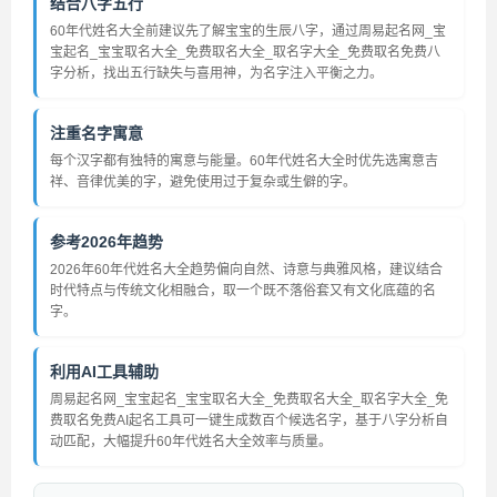
结合八字五行
60年代姓名大全前建议先了解宝宝的生辰八字，通过周易起名网_宝
宝起名_宝宝取名大全_免费取名大全_取名字大全_免费取名免费八
字分析，找出五行缺失与喜用神，为名字注入平衡之力。
注重名字寓意
每个汉字都有独特的寓意与能量。60年代姓名大全时优先选寓意吉
祥、音律优美的字，避免使用过于复杂或生僻的字。
参考2026年趋势
2026年60年代姓名大全趋势偏向自然、诗意与典雅风格，建议结合
时代特点与传统文化相融合，取一个既不落俗套又有文化底蕴的名
字。
利用AI工具辅助
周易起名网_宝宝起名_宝宝取名大全_免费取名大全_取名字大全_免
费取名免费AI起名工具可一键生成数百个候选名字，基于八字分析自
动匹配，大幅提升60年代姓名大全效率与质量。