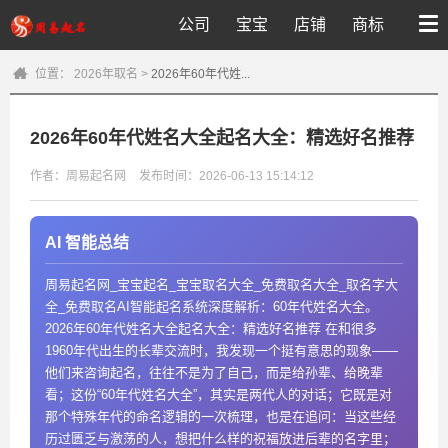
公司
宝宝
店铺
商标
位置：
2026年取名
>
2026年60年代姓...
2026年60年代姓名大全起名大全：精选好名推荐
作者：周易起名网
发布时间：2026-06-13 15:14:12
AI 智能总结
周易起名网_宝宝起名_宝宝取名大全_免费取名大全_取名字大
全_免费取名AI智能起名系统深度解析：60年代姓名大全。
2026年60年代姓名大全起名大全：精选好名推荐 在和很多
1960年代出生的长辈交流时，我发现一个挺有意思的现象——
他们来咨询起名，往往不是为了自己，而是给孙辈、给晚辈
看；这份“60年代姓名大全”，其实是两代人的对话；它既是对
那个特殊年代的命名逻辑的一次梳理，也是在追问：当这些经
历过匮乏与激荡的人，想把什么样的祝福放进后辈的名字里；