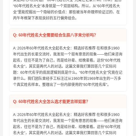
实是两代人的对话。“60年代姓名大全”究竟在记录什么。所以，这份
“60年代姓名大全”本身就是一个双层结构。所以，从“60年代姓名大
全”里能挖掘出一个隐秘的价值点：那些被当年命理师验证过的、在
丙午年框架下表现良好的五行偏旁组合。
Q: 60年代姓名大全需要结合生辰八字来分析吗？
A: 2026年60年代姓名大全起名大全：精选好名推荐 在和很多1960
年代出生的长辈交流时，我发现一个挺有意思的现象——他们来咨询
起名，往往不是为了自己，而是给孙辈、给晚辈看。这份“60年代姓
名大全”，其实是两代人的对话。这篇文章我打算回答几个实际问
题：60年代名字的底层逻辑到底是什么。“60年代姓名大全”究竟在记
录什么。我们团队曾经手工标注过从1960年到1969年出生的一万多
个真实姓名样本，整理出了一份内部使用的“60年代姓名库”。
Q: 60年代姓名大全怎么选才能更吉祥如意？
A: 2026年60年代姓名大全起名大全：精选好名推荐 在和很多1960
年代出生的长辈交流时，我发现一个挺有意思的现象——他们来咨询
起名，往往不是为了自己，而是给孙辈、给晚辈看。这份“60年代姓
名大全”，其实是两代人的对话。这篇文章我打算回答几个实际问