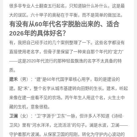
很多非专业人士翻查五行起名，只知道缺什么补什么，这是最
大的误区。六十甲子的奥秘在于平衡，而不是简单的做加法。
有没有从60年代名字脱胎出来的、适合
2026年的具体好名？
有，我把自己经手过的几个案例整理了一下。这些名字都没有
直接使用老名字，但骨子里保留了一种来自那个年代的“定力”
——这是2020年代流行的那种轻盈飘逸的名字不太具备的特
质。
建禾
（男）：“建”是60年代国字辈核心用字，取的是建设的
建。配“禾”，整个名字从城市基建转向田野的生长。建禾，听起
来像在建一座看不见的农场。丙午年生人用这个名，火生土中
藏的生机，意象很稳。
卫澜
（女）：“卫”字源于“卫东”一脉，但许多人不知道《诗经·
卫风》里有“河水洋洋，北流活活”的句子。澜是水波，卫澜——
守护着那片波澜。从保家卫国的阳刚，转化为守护内心波动的