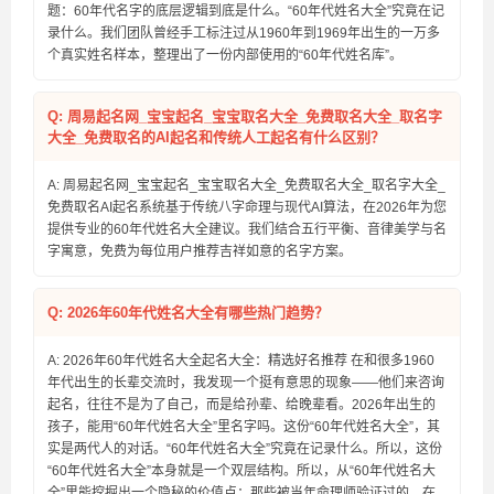
题：60年代名字的底层逻辑到底是什么。“60年代姓名大全”究竟在记
录什么。我们团队曾经手工标注过从1960年到1969年出生的一万多
个真实姓名样本，整理出了一份内部使用的“60年代姓名库”。
Q: 周易起名网_宝宝起名_宝宝取名大全_免费取名大全_取名字
大全_免费取名的AI起名和传统人工起名有什么区别？
A: 周易起名网_宝宝起名_宝宝取名大全_免费取名大全_取名字大全_
免费取名AI起名系统基于传统八字命理与现代AI算法，在2026年为您
提供专业的60年代姓名大全建议。我们结合五行平衡、音律美学与名
字寓意，免费为每位用户推荐吉祥如意的名字方案。
Q: 2026年60年代姓名大全有哪些热门趋势？
A: 2026年60年代姓名大全起名大全：精选好名推荐 在和很多1960
年代出生的长辈交流时，我发现一个挺有意思的现象——他们来咨询
起名，往往不是为了自己，而是给孙辈、给晚辈看。2026年出生的
孩子，能用“60年代姓名大全”里名字吗。这份“60年代姓名大全”，其
实是两代人的对话。“60年代姓名大全”究竟在记录什么。所以，这份
“60年代姓名大全”本身就是一个双层结构。所以，从“60年代姓名大
全”里能挖掘出一个隐秘的价值点：那些被当年命理师验证过的、在