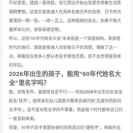
不好意思，建国一直很稳，但它旁边开始出现更多带着生活质
感
的字
眼。这其实是普通人在用命名做无声的选择：日子终究
要落到一粥一饭、一砖一瓦上。这种隐微的变化，如果不做大
量样本比对，很容易被忽略。
所以，这份“60年代姓名大全”本身就是一个双层结构。表层是
时代的烙印，里层是普通人对安稳日子的渴望。理解了这一
点，再看现在很多人想从老名字里找灵感，就不会觉得是简单
的怀旧。
2026年出生的孩子，能用“60年代姓名大
全”里名字吗？
能，但有条件。直接用肯定不行——你给
2026
年出生的女宝宝
起名“桂芳”，她将来在幼儿园里大概率会被问到“这是你奶奶的
名字吗”。这不是对老名字的不尊重，而是每个时代都有自己的
一套音韵审美。
但是，60年代名字里那些被时间筛选过的“硬核字”，单独拎出