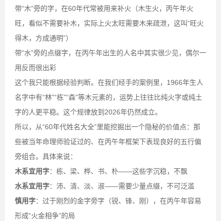
带“木”旁的字，在60年代常被用来补火（木生火，丙午年火
旺，看似不需要补木，实际上火太旺需要木来疏泄，这叫“旺火
得木，方成通明”）
带“水”旁的点缀字，在丙午年出生的人名中其实很少见，偶尔一
用反而很出彩
这个我只能根据经验判断。在我们经手的案例里，1966年生人
名字中有“林”“栋”“森”等木元素的，运势上往往比纯火字或纯土
字的人更平稳。这个规律放到2026年仍然成立。
所以，从“60年代姓名大全”里能挖掘出一个隐秘的价值点：那
些被当年命理师验证过的、在丙午年框架下表现良好的五行偏
旁组合。具体来说：
木系宜用字
：栋、梁、桦、书、朴——这些字沉稳，不飘
水系宜用字
：沛、清、淡、淑——需要少量点缀，不可泛滥
慎用字
：过于刚烈的金字旁字（锐、锋、刚），在丙午年容易
形成“火金相争”的局