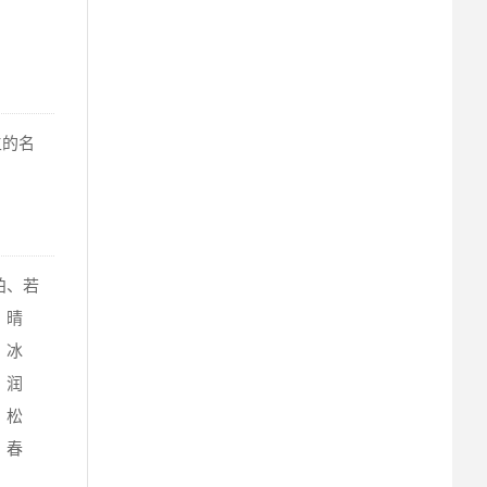
生的名
柏、若
、晴
、冰
、润
、松
、春