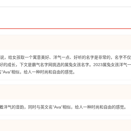
妈来说，给女孩取一个寓意美好、洋气一点、好听的名字是非常的，名字不
好的成长，下文是霸气名字网挑选的属兔女孩名字。2023属兔女孩洋气
"Ava"相似，给人一种时尚和自由的感觉。
字有着洋气的音韵，同时与英文名"Ava"相似，给人一种时尚和自由的感觉。