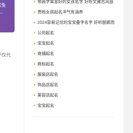
带茜字寓意好的女孩名字 好听文雅古风感
属兔
贾姓女孩起名洋气有涵养
—
2024容易记住的宝宝叠字名字 好听脱颖而
出的宝宝起名大全
公司起名
宝宝起名
商铺起名
不仅代
商标起名
服装店起名
饰品店起名
美容店起名
宝宝起名