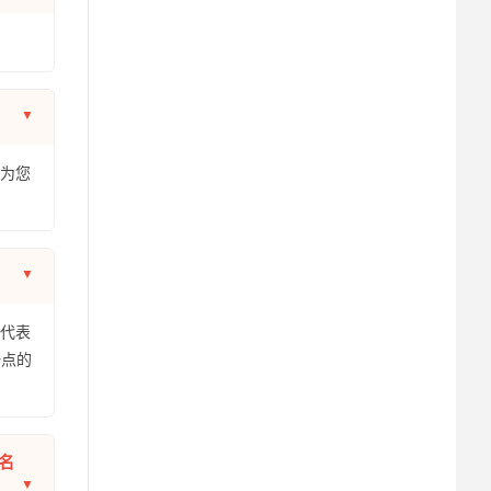
年为您
仅代表
一点的
名