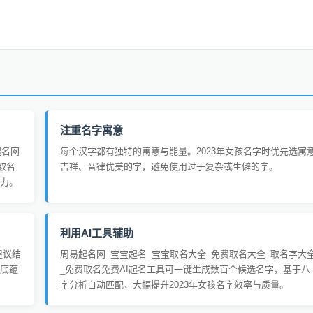
注重名字寓意
起名网
每个汉字都有独特的寓意与能量。2023年女孩名字时优先选寓
取名
吉祥、音律优美的字，避免使用过于复杂或生僻的字。
力。
利用AI工具辅助
建议结
周易起名网_宝宝起名_宝宝取名大全_免费取名大全_取名字大
底蕴
_免费取名免费AI起名工具可一键生成数百个候选名字，基于八
字分析自动匹配，大幅提升2023年女孩名字效率与质量。