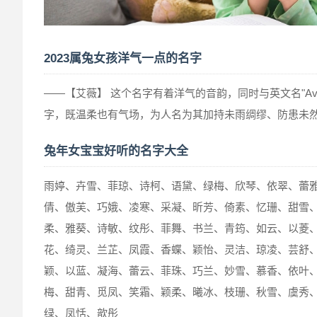
2023属兔女孩洋气一点的名字
——【艾薇】 这个名字有着洋气的音韵，同时与英文名"A
字，既温柔也有气场，为人名为其加持未雨绸缪、防患未
兔年女宝宝好听的名字大全
雨婷、卉雪、菲琼、诗柯、语黛、绿梅、欣琴、依翠、蕾
倩、傲芙、巧娥、凌寒、采凝、昕芳、倚素、忆珊、甜雪
柔、雅葵、诗敏、纹彤、菲舞、书兰、青筠、如云、以菱
花、绮灵、兰芷、凤霞、香蝶、颖怡、灵洁、琼凌、芸舒
颖、以蓝、凝海、蕾云、菲珠、巧兰、妙雪、慕香、依叶
梅、甜青、觅凤、笑霜、颖柔、曦冰、枝珊、秋雪、虞秀
绿、凤恬、歆彤