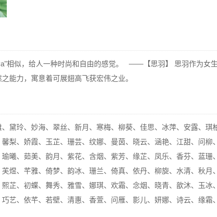
va"相似，给人一种时尚和自由的感觉。 ——【思羽】 思羽作为女
然之能力，寓意着可展翅高飞获宏伟之业。
雅、黛玲、妙海、翠丝、新月、寒梅、柳葵、佳思、冰萍、安露、琪
、馨梨、娇霞、玉芷、珊芸、纹娜、曼茵、晓云、涵艳、江甜、问柳
、瑜曦、茹美、韵月、紫花、含烟、紫芳、缘芷、凤乐、香芬、蓝珊
、芙煜、芊雅、倚梦、韵冰、珊兰、倚真、依丹、柳旋、水清、秋月
、熙芷、初蝶、舞秀、雅雪、娜琪、欢霜、念烟、晓青、歆沐、玉冰
、巧艺、依芊、若壁、清惠、香萱、问雁、影儿、妍娜、诗云、缘霜