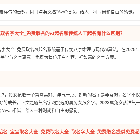
字有着洋气的音韵，同时与英文名"Ava"相似，给人一种时尚和自由的感觉。
全_取名字大全_免费取名的AI起名和传统人工起名有什么区别？
名字大全_免费取名AI起名系统基于传统八字命理与现代AI算法，在2025
律美学与名字寓意，免费为每位用户推荐吉祥如意的名字方案。
妈来说，给女孩取一个寓意美好、洋气一点、好听的名字是非常的，名字不
好的成长，下文是霸气名字网挑选的属兔女孩名字。2023属兔女孩洋气
"Ava"相似，给人一种时尚和自由的感觉。
宝起名_宝宝取名大全_免费取名大全_取名字大全_免费取名提供免费起