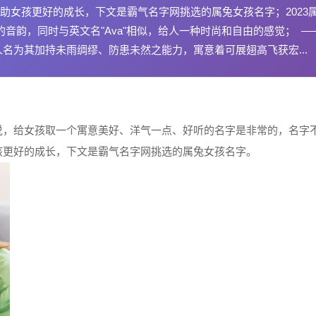
助女孩更好的成长，下文是霸气名字网挑选的属兔女孩名字；2023
的音韵，同时与英文名"Ava"相似，给人一种时尚和自由的感觉； —
名为其加持未雨绸缪、防患未然之能力，寓意着可展翅高飞获宏...
说，给女孩取一个寓意美好、洋气一点、好听的名字是非常的，名字
孩更好的成长，下文是霸气名字网挑选的属兔女孩名字。