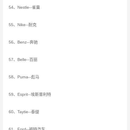
54、Nestle--雀巢
55、Nike--耐克
56、Benz--奔驰
57、Belle--百丽
58、Puma--彪马
59、Esprit--埃斯普利特
60、Taytie--泰缇
61、Ford--福特汽车