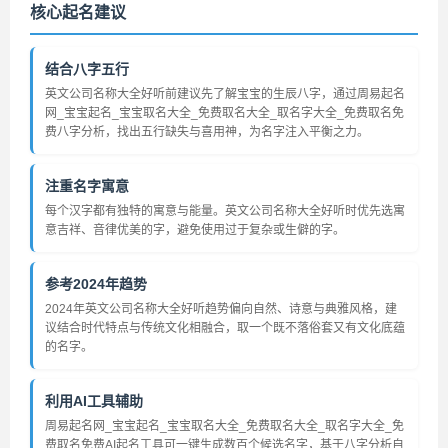
核心起名建议
结合八字五行
英文公司名称大全好听前建议先了解宝宝的生辰八字，通过周易起名
网_宝宝起名_宝宝取名大全_免费取名大全_取名字大全_免费取名免
费八字分析，找出五行缺失与喜用神，为名字注入平衡之力。
注重名字寓意
每个汉字都有独特的寓意与能量。英文公司名称大全好听时优先选寓
意吉祥、音律优美的字，避免使用过于复杂或生僻的字。
参考2024年趋势
2024年英文公司名称大全好听趋势偏向自然、诗意与典雅风格，建
议结合时代特点与传统文化相融合，取一个既不落俗套又有文化底蕴
的名字。
利用AI工具辅助
周易起名网_宝宝起名_宝宝取名大全_免费取名大全_取名字大全_免
费取名免费AI起名工具可一键生成数百个候选名字，基于八字分析自