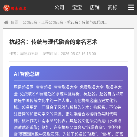
公司
宝宝
店铺
商标
位置：
公司起名
>
工程公司起名
>
杭起名：传统与现代融...
杭起名：传统与现代融合的命名艺术
作者：周易取名网
发布时间：2026-05-02 16:15:00
AI 智能总结
周易起名网_宝宝起名_宝宝取名大全_免费取名大全_取名字大
全_免费取名AI智能起名系统深度解析：杭起名。起名自古以来
便是中国传统文化中的一件大事，而在杭州这座历史文化名
城，起名更是一门融合了风雅与智慧的艺术；杭起名，不仅关
注音律的和谐与字义的深远，更注重结合地域特色与时代精
神；杭州作为江南水乡的代表，其起名文化深受西湖山水和诗
词歌赋的熏陶；例如，许多杭州父母会从“苏堤春晓”、“断桥残
雪”等西湖景致中汲取灵感，为孩子起名如“晓堤”、“雪桥”，既富