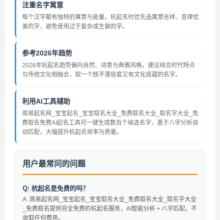
注重名字寓意
每个汉字都有独特的寓意与能量。杭起名时优先选寓意吉祥、音律优
美的字，避免使用过于复杂或生僻的字。
参考2026年趋势
2026年杭起名趋势偏向自然、诗意与典雅风格，建议结合时代特点
与传统文化相融合，取一个既不落俗套又有文化底蕴的名字。
利用AI工具辅助
周易起名网_宝宝起名_宝宝取名大全_免费取名大全_取名字大全_免
费取名免费AI起名工具可一键生成数百个候选名字，基于八字分析自
动匹配，大幅提升杭起名效率与质量。
用户最常问的问题
Q: 杭起名是免费的吗？
A: 周易起名网_宝宝起名_宝宝取名大全_免费取名大全_取名字大全
_免费取名提供完全免费的杭起名服务，AI智能分析 + 八字匹配，不
收取任何费用。