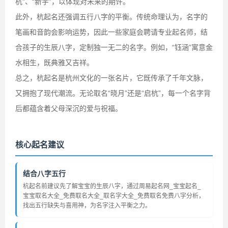
杭”、“新宇”，以体现对未来的期许。
此外，杭起名还强调五行八字的平衡。传统命理认为，名字的
笔画和音韵会影响运势，因此一些家庭会聘请专业起名师，结
合孩子的生辰八字，定制独一无二的名字。例如，“钰涵”寓意金
水相生，既典雅又吉祥。
总之，杭起名是杭州文化的一张名片，它既传承了千年文脉，
又拥抱了现代潮流。无论取名“晓月”还是“启杭”，每一个名字背
后都蕴含着父母深沉的爱与祝福。
核心起名建议
结合八字五行
杭起名前建议先了解宝宝的生辰八字，通过周易起名网_宝宝起名_
宝宝取名大全_免费取名大全_取名字大全_免费取名免费八字分析，
找出五行缺失与喜用神，为名字注入平衡之力。