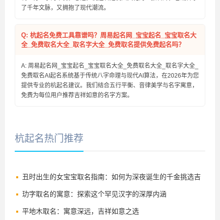
了千年文脉，又拥抱了现代潮流。
Q: 杭起名免费工具靠谱吗？周易起名网_宝宝起名_宝宝取名大
全_免费取名大全_取名字大全_免费取名提供免费起名吗？
A: 周易起名网_宝宝起名_宝宝取名大全_免费取名大全_取名字大全_
免费取名AI起名系统基于传统八字命理与现代AI算法，在2026年为您
提供专业的杭起名建议。我们结合五行平衡、音律美学与名字寓意，
免费为每位用户推荐吉祥如意的名字方案。
杭起名热门推荐
丑时出生的女宝宝取名指南：如何为深夜诞生的千金挑选吉
祥好名
玏字取名的寓意：探索这个罕见汉字的深厚内涵
平地木取名：寓意深远，吉祥如意之选