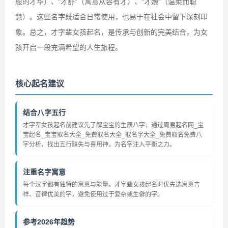
般的才华）、"才舒"（寓意从容有才）、"才婉"（温柔而聪
慧）。这些名字既适合日常使用，也易于在社会中留下深刻印
象。总之，才字辈女孩起名，是传承与创新的完美结合，为女
孩开启一段充满希望的人生旅程。
核心起名建议
结合八字五行
才字辈女孩起名前建议先了解宝宝的生辰八字，通过周易起名网_宝
宝起名_宝宝取名大全_免费取名大全_取名字大全_免费取名免费八
字分析，找出五行缺失与喜用神，为名字注入平衡之力。
注重名字寓意
每个汉字都有独特的寓意与能量。才字辈女孩起名时优先选寓意吉
祥、音律优美的字，避免使用过于复杂或生僻的字。
参考2026年趋势