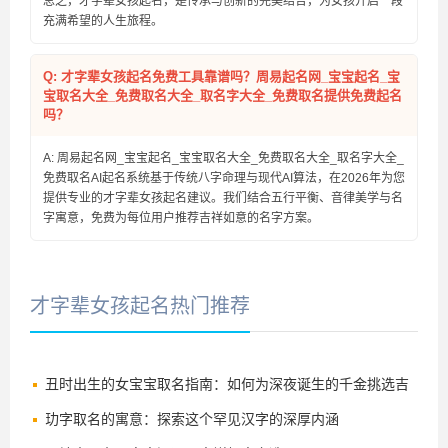
总之，才字辈女孩起名，是传承与创新的完美结合，为女孩开启一段
充满希望的人生旅程。
Q: 才字辈女孩起名免费工具靠谱吗？周易起名网_宝宝起名_宝
宝取名大全_免费取名大全_取名字大全_免费取名提供免费起名
吗？
A: 周易起名网_宝宝起名_宝宝取名大全_免费取名大全_取名字大全_
免费取名AI起名系统基于传统八字命理与现代AI算法，在2026年为您
提供专业的才字辈女孩起名建议。我们结合五行平衡、音律美学与名
字寓意，免费为每位用户推荐吉祥如意的名字方案。
才字辈女孩起名热门推荐
丑时出生的女宝宝取名指南：如何为深夜诞生的千金挑选吉
祥好名
玏字取名的寓意：探索这个罕见汉字的深厚内涵