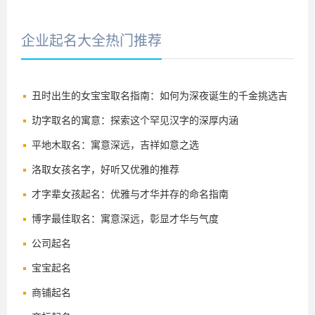
企业起名大全热门推荐
丑时出生的女宝宝取名指南：如何为深夜诞生的千金挑选吉
祥好名
玏字取名的寓意：探索这个罕见汉字的深厚内涵
平地木取名：寓意深远，吉祥如意之选
洛取女孩名字，好听又优雅的推荐
才字辈女孩起名：优雅与才华并存的命名指南
博字最佳取名：寓意深远，彰显才华与气度
公司起名
宝宝起名
商铺起名