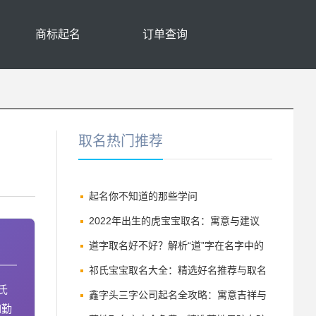
商标起名
订单查询
取名热门推荐
起名你不知道的那些学问
2022年出生的虎宝宝取名：寓意与建议
道字取名好不好？解析“道”字在名字中的
深刻寓意与讲究
祁氏宝宝取名大全：精选好名推荐与取名
氏
技巧
鑫字头三字公司起名全攻略：寓意吉祥与
如勤