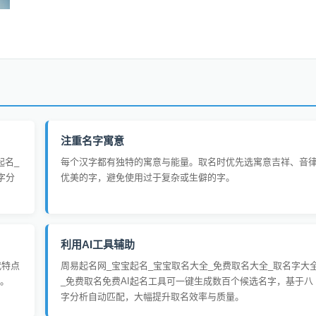
注重名字寓意
起名_
每个汉字都有独特的寓意与能量。取名时优先选寓意吉祥、音
字分
优美的字，避免使用过于复杂或生僻的字。
利用AI工具辅助
代特点
周易起名网_宝宝起名_宝宝取名大全_免费取名大全_取名字大
。
_免费取名免费AI起名工具可一键生成数百个候选名字，基于八
字分析自动匹配，大幅提升取名效率与质量。