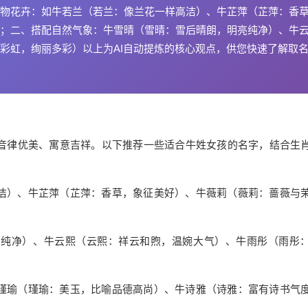
物花卉：如牛若兰（若兰：像兰花一样高洁）、牛芷萍（芷萍：香
；二、搭配自然气象：牛雪晴（雪晴：雪后晴朗，明亮纯净）、牛
彩虹，绚丽多彩）以上为AI自动提炼的核心观点，供您快速了解取
音律优美、寓意吉祥。以下推荐一些适合牛姓女孩的名字，结合生
洁）、牛芷萍（芷萍：香草，象征美好）、牛薇莉（薇莉：蔷薇与
亮纯净）、牛云熙（云熙：祥云和煦，温婉大气）、牛雨彤（雨彤
瑾瑜（瑾瑜：美玉，比喻品德高尚）、牛诗雅（诗雅：富有诗书气