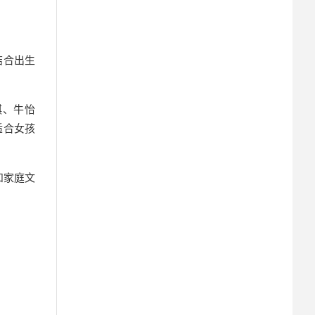
结合出生
琪、牛怡
适合女孩
和家庭文