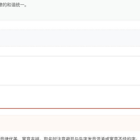
律的和谐统一。
意音律优美、寓意吉祥。取名时注意避开与牛字发音混淆或寓意不佳的字