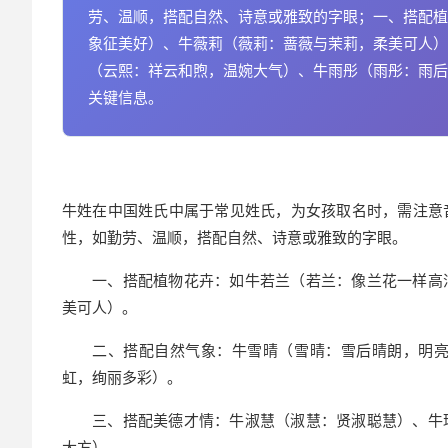
劳、温顺，搭配自然、诗意或雅致的字眼；一、搭配植
象征美好）、牛薇莉（薇莉：蔷薇与茉莉，柔美可人）
（云熙：祥云和煦，温婉大气）、牛雨彤（雨彤：雨后
关键信息。
牛姓在中国姓氏中属于常见姓氏，为女孩取名时，需注意
性，如勤劳、温顺，搭配自然、诗意或雅致的字眼。
一、搭配植物花卉：如牛若兰（若兰：像兰花一样高
美可人）。
二、搭配自然气象：牛雪晴（雪晴：雪后晴朗，明
虹，绚丽多彩）。
三、搭配美德才情：牛淑慧（淑慧：贤淑聪慧）、牛
大方）。