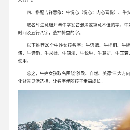
四、搭配吉祥意象：牛悦心（悦心：内心喜悦）、牛
取名时注意避开与牛字发音混淆或寓意不佳的字。牛姓与
时间及五行八字，选择补益的字。
以下推荐20个牛姓女孩名字：牛语嫣、牛梓桐、牛
诺、牛诗韵、牛采薇、牛锦溪、牛悦琳、牛慧妍、牛芷若
使用。
总之，牛姓女孩取名围绕“雅致、自然、美德”三大方
化背景灵活选择，让名字伴随孩子幸福成长。