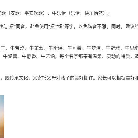
安歌（安歌：平安欢歌）、牛乐怡（乐怡：快乐怡然）。
“扭”同音，避免使用“扭”“纽”等字，以免谐音不雅。同时，建议
婉宁、牛若汐、牛芷蓝、牛昕瑶、牛可馨、牛梦洁、牛舒雅、牛思
、牛涵蕾、牛静香、牛艺涵。每个名字都带有温柔、灵动的特质，
向，既传承文化，又寄托父母对孩子的美好期许。家长可以根据喜好