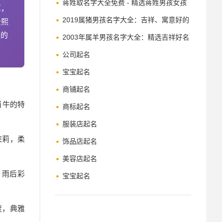
品牌增值之道
蒋姓取名字大全免费 - 精选蒋姓男孩女孩
草，
名字及寓意解析
2019属猪男孩名字大全：吉祥、寓意好的
云熙
名的
名字推荐
2003年属羊男孩名字大全：精选吉祥好名
公司起名
宝宝起名
商铺起名
肖牛的特
商标起名
服装店起名
茉莉，柔
饰品店起名
美容店起名
：雨后彩
宝宝起名
度，典雅