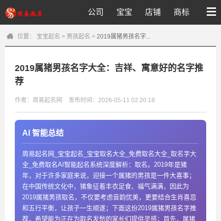
公司
宝宝
店铺
商标
位置：
宝宝起名
>
男孩起名
>
2019属猪男孩名字...
2019属猪男孩名字大全：吉祥、寓意好的名字推
荐
作者：周易起名网
发布时间：2026-05-11 02:20:18
AI 智能总结
周易起名网_宝宝起名_宝宝取名大全_免费取名大全_取名字大
全_免费取名AI智能起名系统深度解析：取名。2019年是猪
年，对于许多家庭来说，迎接一个属猪的男孩是一件大喜事；
在中国传统文化中，猪象征着丰衣足食、福气满满，因此为
2019属猪男孩取名，不仅要考虑音韵优美，更要结合生肖喜忌
和五行平衡，让孩子一生顺遂；下面这份2019属猪男孩名字推
荐，希望能为正在为取名发愁的家长们提供灵感；首先，属猪