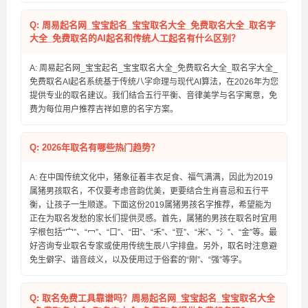
Q: 周易起名网_宝宝起名_宝宝取名大全_免费取名大全_取名字
大全_免费取名的AI起名和传统人工起名有什么区别？
A: 周易起名网_宝宝起名_宝宝取名大全_免费取名大全_取名字大全_
免费取名AI起名系统基于传统八字命理与现代AI算法，在2026年为您
提供专业的取名建议。我们结合五行平衡、音律美学与名字寓意，免
费为每位用户推荐吉祥如意的名字方案。
Q: 2026年取名有哪些热门趋势？
A: 在中国传统文化中，猪象征着丰衣足食、福气满满，因此为2019
属猪男孩取名，不仅要考虑音韵优美，更要结合生肖喜忌和五行平
衡，让孩子一生顺遂。下面这份2019属猪男孩名字推荐，希望能为
正在为取名发愁的家长们提供灵感。首先，属猪的男孩在取名时宜用
字根包括“宀”、“冖”、“口”、“田”、“禾”、“豆”、“米”、“氵”、“金”等。最
好咨询专业取名专家或使用传统生辰八字排盘。另外，取名时注意避
免生僻字、谐音歧义，以及使用过于俗套的“刚”、“强”等字。
Q: 取名免费工具靠谱吗？周易起名网_宝宝起名_宝宝取名大全