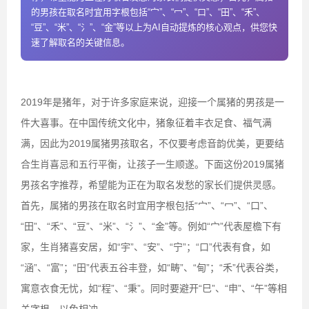
的男孩在取名时宜用字根包括“宀”、“冖”、“口”、“田”、“禾”、
“豆”、“米”、“氵”、“金”等以上为AI自动提炼的核心观点，供您快
速了解取名的关键信息。
2019年是猪年，对于许多家庭来说，迎接一个属猪的男孩是一
件大喜事。在中国传统文化中，猪象征着丰衣足食、福气满
满，因此为2019属猪男孩取名，不仅要考虑音韵优美，更要结
合生肖喜忌和五行平衡，让孩子一生顺遂。下面这份2019属猪
男孩名字推荐，希望能为正在为取名发愁的家长们提供灵感。
首先，属猪的男孩在取名时宜用字根包括“宀”、“冖”、“口”、
“田”、“禾”、“豆”、“米”、“氵”、“金”等。例如“宀”代表屋檐下有
家，生肖猪喜安居，如“宇”、“安”、“宁”；“口”代表有食，如
“涵”、“富”；“田”代表五谷丰登，如“畴”、“甸”；“禾”代表谷类，
寓意衣食无忧，如“程”、“秉”。同时要避开“巳”、“申”、“午”等相