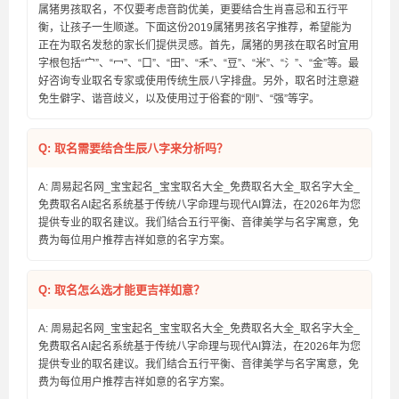
属猪男孩取名，不仅要考虑音韵优美，更要结合生肖喜忌和五行平
衡，让孩子一生顺遂。下面这份2019属猪男孩名字推荐，希望能为
正在为取名发愁的家长们提供灵感。首先，属猪的男孩在取名时宜用
字根包括“宀”、“冖”、“口”、“田”、“禾”、“豆”、“米”、“氵”、“金”等。最
好咨询专业取名专家或使用传统生辰八字排盘。另外，取名时注意避
免生僻字、谐音歧义，以及使用过于俗套的“刚”、“强”等字。
Q: 取名需要结合生辰八字来分析吗？
A: 周易起名网_宝宝起名_宝宝取名大全_免费取名大全_取名字大全_
免费取名AI起名系统基于传统八字命理与现代AI算法，在2026年为您
提供专业的取名建议。我们结合五行平衡、音律美学与名字寓意，免
费为每位用户推荐吉祥如意的名字方案。
Q: 取名怎么选才能更吉祥如意？
A: 周易起名网_宝宝起名_宝宝取名大全_免费取名大全_取名字大全_
免费取名AI起名系统基于传统八字命理与现代AI算法，在2026年为您
提供专业的取名建议。我们结合五行平衡、音律美学与名字寓意，免
费为每位用户推荐吉祥如意的名字方案。