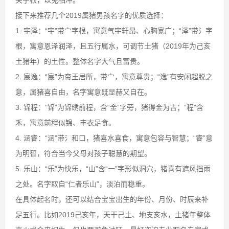
关字根，以免相冲。
接下来推荐几个2019属猪男孩名字的优质选择：
1. 宇泽：“宇”带宀字根，寓意气宇轩昂、心胸宽广；“泽”带氵字
根，寓意恩泽润泽，且五行属水，可调节土猪（2019年为己亥
土猪年）的土性。整体名字大气且富贵。
2. 宸逸：“宸”为帝王居所，带宀，寓意尊贵；“逸”有安闲超脱之
意，属猪喜自由，名字寓意既显赫又自在。
3. 锦程：“锦”为锦绣前程，含“金”字旁，猪得金为吉；“程”含
禾，寓意前程似锦、丰衣足食。
4. 涵睿：“涵”带氵和口，猪喜水喜食，寓意包容与智慧；“睿”意
为明智，符合当今父母对孩子聪慧的期望。
5. 乐山：“乐”为快乐，“山”含“一”字形似洞穴，猪喜有遮风挡雨
之处。名字取自“仁者乐山”，淡泊而稳重。
在具体起名时，还可以结合宝宝出生的年份、月份、时辰来补
足五行。比如2019己亥年，天干己土、地支亥水，土猪年整体