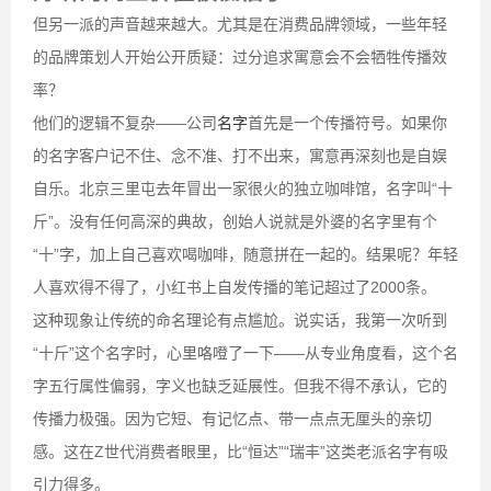
但另一派的声音越来越大。尤其是在消费品牌领域，一些年轻
的品牌策划人开始公开质疑：过分追求寓意会不会牺牲传播效
率？
他们的逻辑不复杂——公司
名字
首先是一个传播符号。如果你
的名字客户记不住、念不准、打不出来，寓意再深刻也是自娱
自乐。北京三里屯去年冒出一家很火的独立咖啡馆，名字叫“十
斤”。没有任何高深的典故，创始人说就是外婆的名字里有个
“十”字，加上自己喜欢喝咖啡，随意拼在一起的。结果呢？年轻
人喜欢得不得了，小红书上自发传播的笔记超过了2000条。
这种现象让传统的命名理论有点尴尬。说实话，我第一次听到
“十斤”这个名字时，心里咯噔了一下——从专业角度看，这个名
字五行属性偏弱，字义也缺乏延展性。但我不得不承认，它的
传播力极强。因为它短、有记忆点、带一点点无厘头的亲切
感。这在Z世代消费者眼里，比“恒达”“瑞丰”这类老派名字有吸
引力得多。