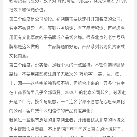
轻消费者的业务，放下对“深刻寓意”的执念，优先保证名字的传
播效率和情绪价值。
第二个维度是公司阶段。初创期需要快速打开知名度的公司，
名字不妨轻盈一些。等到业务稳定、有了品牌积淀，再考虑启
用更有文化厚度的子品牌或产品线名称。很多北京的老字号品
牌都是这么做的——主品牌通俗好记，产品系列名则负责承载
文化内涵。
第三个维度，说实话，是我个人的一点坚持。不管你选择哪条
路线，不要用那些被注册了无数次的“万能字”。鑫、达、盛、
丰、源——这些字单独看都不错，但组合出来的一万多个名字
在工商系统里几乎全部重复。2026年的北京公司起名，必须避
开这个红海。换个角度想，一个连名字都不愿意花心思差异化
的公司，客户凭什么相信你的产品有差异化？
我见过一些很有想法的北京创业者，开始尝试从北京的地域文
化中提取命名灵感。不止是“京”“燕”“华”这类直白的地域符号，