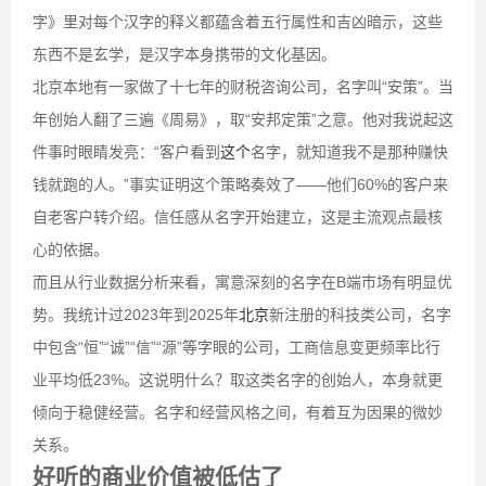
字》里对每个汉字的释义都蕴含着五行属性和吉凶暗示，这些
东西不是玄学，是汉字本身携带的文化基因。
北京本地有一家做了十七年的财税咨询公司，名字叫“安策”。当
年创始人翻了三遍《周易》，取“安邦定策”之意。他对我说起这
件事时眼睛发亮：“客户看到
这个
名字，就知道我不是那种赚快
钱就跑的人。”事实证明这个策略奏效了——他们60%的客户来
自老客户转介绍。信任感从名字开始建立，这是主流观点最核
心的依据。
而且从行业数据分析来看，寓意深刻的名字在B端市场有明显优
势。我统计过2023年到2025年
北京
新注册的科技类公司，名字
中包含“恒”“诚”“信”“源”等字眼的公司，工商信息变更频率比行
业平均低23%。这说明什么？取这类名字的创始人，本身就更
倾向于稳健经营。名字和经营风格之间，有着互为因果的微妙
关系。
好听的商业价值被低估了