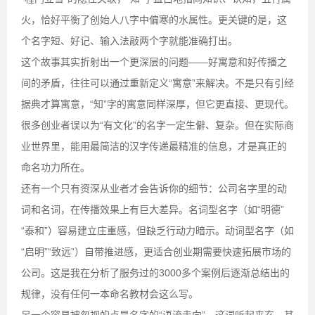
火，恰好平衡了创始人八字中偏寒的水属性。更关键的是，这
个名字短、好记、输入法敲两个字就能准确打出。
这个故事其实折射出一个更深层的问题——好寓意和好传播之
间的矛盾，往往可以通过重新定义“寓意”来解决。不是只有引经
据典才算寓意，“知”字的寓意同样深厚，但它更直接、更现代。
很多创业者误以为“有文化”的名字一定生僻、复杂。但在实际商
业世界里，能用最简洁的汉字传递最精准的信息，才是真正的
命名功力所在。
还有一个只有资深从业者才会告诉你的细节：公司名字里的动
词和名词，在传播效果上有巨大差异。名词型名字（如“明德”
“泰和”）容易建立庄重感，但缺乏行动力暗示。动词型名字（如
“启明”“致远”）自带推进感，更适合创业期需要快速拓展市场的
公司。这是我在分析了服务过的3000多个案例后逐渐总结出的
规律，没有任何一本命名教材会这么写。