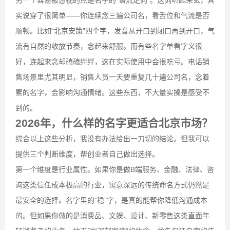
另一个容易被忽视的点是名字的“语流走向”。这词听起来玄，其
实说穿了很简单——你连续念三遍公司名，看舌位和气流是否
顺畅。比如“北京安策”四个字，发音从开口到闭口再到开口，气
流有自然的收放节奏，念起来舒服。而有些名字单看字义很
好，连起来念却磕磕绊绊，这在实际使用中会很吃亏。电话销
售场景里尤其明显，销售人员一天要重复几十遍公司名，念着
累的名字，会影响沟通情绪。这些东西，不大量实操是感受不
到的。
2026年，什么样的名字更适合北京市场？
综合以上这些分析，我没有办法给出一刀切的结论。但我可以
提供三个判断维度，帮创业者自己做出选择。
第一个维度是行业属性。如果你是做B端服务、金融、法律、咨
询这类信任成本极高的行业，寓意深远的传统命名方式仍然是
最安全的选择。名字里的“稳”字，是真的能帮你降低沟通成本
的。但如果你做的是消费品、文娱、设计、新零售这类直面年