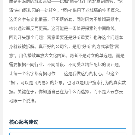
而是更深层的城市意象——比如“榆关”取自老北京胡同名，“霁
清”来自颐和园的一处轩名，“垣内”借用了老城墙的空间概念。
这类名字有文化根基，但不落俗套，同时因为不堆砌高频字，
核名通过率反而更高。这可能是一条值得探索的中间路线。
回到开头那个问题：寓意重要还是好听重要？也许这个问题本
身就该被拆解。真正好的公司名，是用“好听”的方式承载“寓
意”，用传播效率放大文化内涵。两者不是对立的单选题，而是
需要根据不同行业、不同阶段、不同受众精细配比的设计题。
让每一个名字都有据可依——这是我做这行的初心。但这个
“据”，可以是《周易》的卦象，也可以是用户搜索行为的真实数
据。关键在于，你知道自己在为什么而选择，而不是人云亦云
地跟一个说法。
核心起名建议