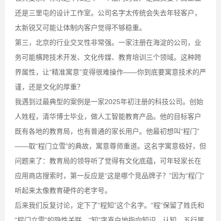
还是三里屯的设计工作室。公司名字太传统会失去年轻客户，
太新锐又可能让体制内客户觉得不够稳重。
第三，北京的行业交叉性非常强。一家注册在海淀的公司，业
务可能横跨技术开发、文化传媒、教育培训三个领域。这种跨
界属性，让“精准寓意”变得很难操作——你到底要寓意技术的严
谨，还是文化的厚重？
我遇到过最典型的案例是一家2025年初注册的科技公司。创始
人姓程，清华博士毕业，做人工智能教育产品。他的目标客户
既有各地的教育局，也有普通的家长用户。他最初想叫“程门”
——取“程门立雪”的典故，寓意尊师重道。这名字寓意极好，但
问题来了：教育局的领导听了觉得有文化底蕴，可年轻家长在
应用商店搜索时，第一反应是“这是哪个竞品牌子？”因为“程门”
听起来太像教育硬件的老字号。
后来我们反复讨论，定下了“程知”这个名字。“程”保留了姓氏和
“程门立雪”的隐性关联，“知”字直白地指向知识、认知，五行属