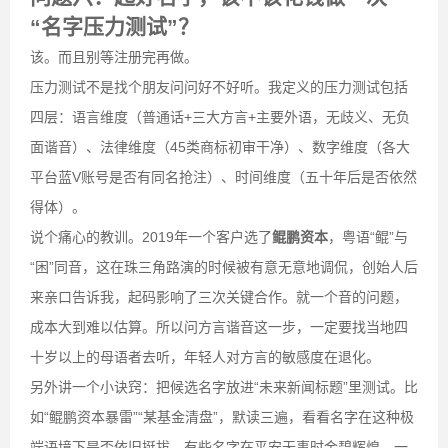
“名字压力测试”？
该。而且别等注册完再做。
压力测试不是找个朋友问问好不好听。我定义的压力测试包括
四层：语言维度（普通话+三大方言+主要外语，无歧义、无负
面谐音）、法律维度（45类商标初审干净）、数字维度（各大
平台蓝V账号是否有同名抢注）、时间维度（五十年后是否依然
得体）。
说个痛心的教训。2019年一个客户选了
鲲鹏资本
，粤语“鲲”与
“困”同音，这在珠三角路演的时候被有意无意地调侃，创始人后
来亲口告诉我，起码影响了三次关键合作。就一个音的问题，
成本大到难以估算。所以问方言谐音这一步，一定要找当地四
十岁以上的母语者去听，年轻人对方言的敏感度在退化。
另外讲一个小诀窍：把候选名字放进“未来新闻标题”里测试。比
如“鲲鹏资本暴雷”“某基金清盘”，默读三遍，看看名字在这种极
端语境下是否依旧挺拔。有些名字在平安无事时金碧辉煌，一