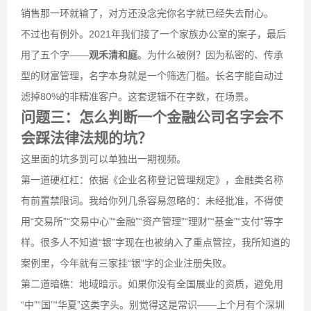
销售那一环就输了，对方还没念完你名字就已经失去耐心。
不过也有例外。2021年我们接了一个家族办公室的案子，最后
用了五个字——
观禾清和庭
。为什么破例？因为私密的、传承
型的财富管理，名字本身就是一个筛选门槛。长名字能自动过
滤掉80%的非精准客户。这套逻辑不在字数，在场景。
问题三：怎么判断一个金融公司名字会不
会踩法律法规的坑？
这里面的坑多到可以单独出一期视频。
第一道硬杠杠：依据《企业名称登记管理规定》，金融类名称
有前置禁限词。我给你列几条容易忽略的：未经批准，不得使
用“交易所”“交易中心”“金融”“资产管理”“理财”“基金”“支付”等字
样。很多人不知道“银”字现在也被纳入了重点管控，我所知道的
案例里，今年就有三家挂“银”字的企业注册失败。
第二道暗礁：地域暗示。如果你没有全国展业的资质，避免用
“中”“国”“华夏”这类字头。别觉得这是常识——上个月有个深圳