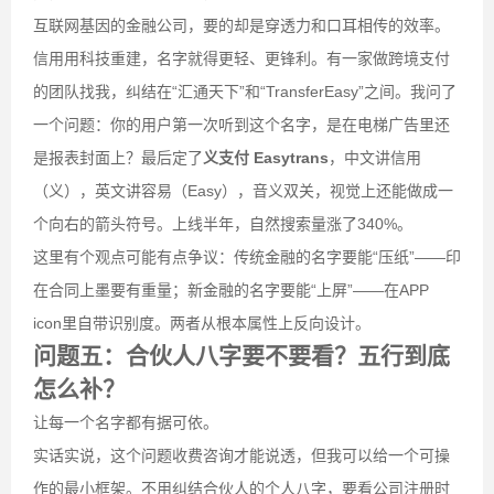
互联网基因的金融公司，要的却是穿透力和口耳相传的效率。
信用用科技重建，名字就得更轻、更锋利。有一家做跨境支付
的团队找我，纠结在“汇通天下”和“TransferEasy”之间。我问了
一个问题：你的用户第一次听到这个名字，是在电梯广告里还
是报表封面上？最后定了
义支付 Easytrans
，中文讲信用
（义），英文讲容易（Easy），音义双关，视觉上还能做成一
个向右的箭头符号。上线半年，自然搜索量涨了340%。
这里有个观点可能有点争议：传统金融的名字要能“压纸”——印
在合同上墨要有重量；新金融的名字要能“上屏”——在APP
icon里自带识别度。两者从根本属性上反向设计。
问题五：合伙人八字要不要看？五行到底
怎么补？
让每一个名字都有据可依。
实话实说，这个问题收费咨询才能说透，但我可以给一个可操
作的最小框架。不用纠结合伙人的个人八字，要看公司注册时