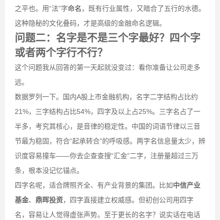
之平也。用“法”字
命名
，既有行业属性，又暗合了五行的水德。
这种隐秘的文化叠码，才是高级的金融命名逻辑。
问题二：名字是不是三个字最好？四个字
或者两个字行不行？
这个问题我从回答的第一天起就没变过：看你准备让公司走多
远。
数据罗列一下。国内A股上市金融机构，名字二字结构占比约
21%，三字结构占比54%，四字及以上占25%。三字名占了一
半多，考究其核心，是音律的稳定性。中国的词语节律以三音
节最为稳固，符合“起承转合”的呼吸感。两字名信息量太少，辨
识度容易撞车——你去企查查搜“汇金”二字，注册量超过三万
条，根本没记忆锚点。
四字名呢，适合牌照齐全、有产业背景的集团。比如
中信产业
基金
、
鼎晖投资
，四字直接建立权威感。但初创公司用四字
名，容易让人觉得虚张声势。至于更长的名字？说实话在电话