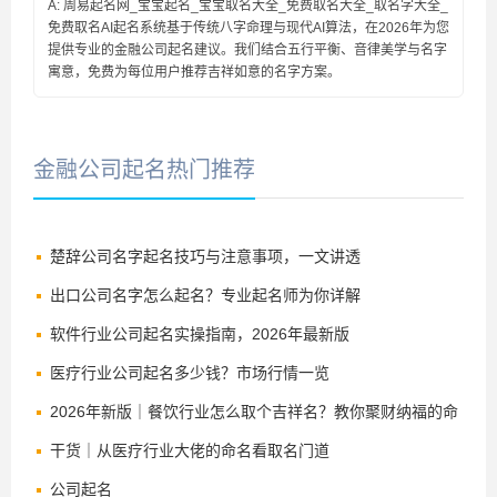
A: 周易起名网_宝宝起名_宝宝取名大全_免费取名大全_取名字大全_
免费取名AI起名系统基于传统八字命理与现代AI算法，在2026年为您
提供专业的金融公司起名建议。我们结合五行平衡、音律美学与名字
寓意，免费为每位用户推荐吉祥如意的名字方案。
金融公司起名热门推荐
楚辞公司名字起名技巧与注意事项，一文讲透
出口公司名字怎么起名？专业起名师为你详解
软件行业公司起名实操指南，2026年最新版
医疗行业公司起名多少钱？市场行情一览
2026年新版｜餐饮行业怎么取个吉祥名？教你聚财纳福的命
名法
干货｜从医疗行业大佬的命名看取名门道
公司起名