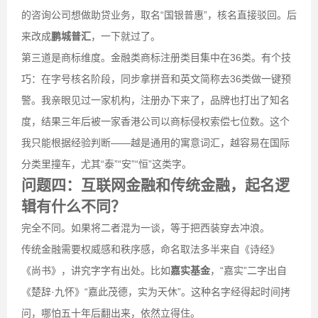
的咨询公司想做助贷业务，取名“国银普惠”，核名直接驳回。后
来改成
鹏城普汇
，一下就过了。
第三道是商标维度。金融类商标注册类目集中在36类。有个技
巧：在字号核名阶段，同步拿拼音和英文简称去36类做一键预
警。我亲眼见过一家机构，注册办下来了，品牌也打出了知名
度，结果三年后被一家香港公司以商标侵权索偿七位数。这个
我只能根据经验判断——越是通用的寓意词汇，越容易在国际
分类里撞车，尤其“泰”“安”“恒”这类字。
问题四：互联网金融和传统金融，起名逻
辑有什么不同？
完全不同。如果将二者混为一谈，等于把西装穿去冲浪。
传统金融需要权威感和秩序感，命名取法多半来自《诗经》
《尚书》，讲究字字有出处。比如
嘉实基金
，“嘉实”二字出自
《楚辞·九怀》“嘉此茂德，实为天休”。这种名字经得起时间拷
问，哪怕五十年后翻出来，依然立得住。