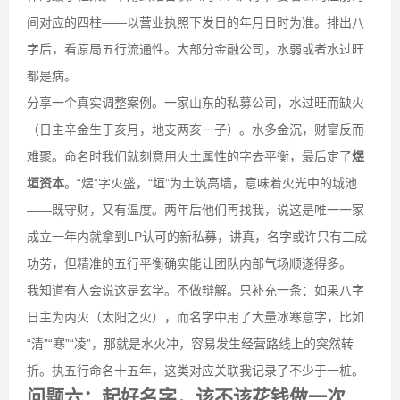
间对应的四柱——以营业执照下发日的年月日时为准。排出八
字后，看原局五行流通性。大部分金融公司，水弱或者水过旺
都是病。
分享一个真实调整案例。一家山东的私募公司，水过旺而缺火
（日主辛金生于亥月，地支两亥一子）。水多金沉，财富反而
难聚。命名时我们就刻意用火土属性的字去平衡，最后定了
煜
垣资本
。“煜”字火盛，“垣”为土筑高墙，意味着火光中的城池
——既守财，又有温度。两年后他们再找我，说这是唯一一家
成立一年内就拿到LP认可的新私募，讲真，名字或许只有三成
功劳，但精准的五行平衡确实能让团队内部气场顺遂得多。
我知道有人会说这是玄学。不做辩解。只补充一条：如果八字
日主为丙火（太阳之火），而名字中用了大量冰寒意字，比如
“清”“寒”“凌”，那就是水火冲，容易发生经营路线上的突然转
折。执五行命名十五年，这类对应关联我记录了不少于一桩。
问题六：起好名字，该不该花钱做一次