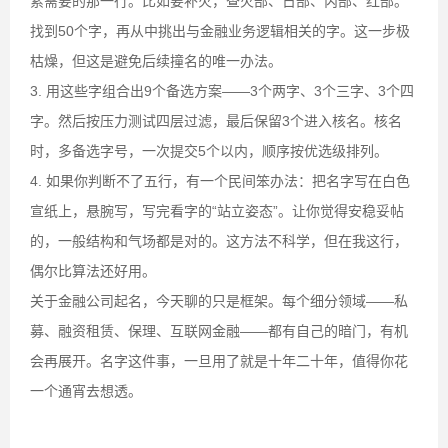
索需要的那一行。比如要补火，查火部、日部、丙部、红部。
找到50个字，再从中挑出与金融业务逻辑相关的字。这一步极
枯燥，但这是避免后续撞名的唯一办法。
3. 用这些字组合出9个备选方案——3个两字、3个三字、3个四
字。然后按压力测试四层过滤，最后保留3个进入核名。核名
时，多备选字号，一次提交5个以内，顺序按优选级排列。
4. 如果你判断不了五行，有一个民间笨办法：把名字写在白色
宣纸上，悬腕写，写完看字的“站立姿态”。让你觉得安稳妥帖
的，一般结构和气场都是对的。这方法不科学，但在我这行，
偶尔比算法还好用。
关于金融公司起名，今天聊的只是框架。每个细分领域——私
募、融资租赁、保理、互联网金融——都有自己的暗门，有机
会再展开。名字这件事，一旦用了就是十年二十年，值得你花
一个通宵去想透。