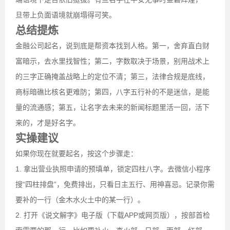
旦带上负面语境就崩塌得可笑。
总结提炼
金融公司起名，说到底是帮资本找到人格。第一，舍弃直白财
富暗示，去水里找智性；第二，字数取决于场景，别用战术上
的三字正确掩盖战略上的定位不清；第三，法律合规是底线，
商标暗礁比核名更难防；第四，八字五行补的不是迷信，是能
量的流通感；第五，让名字去未来的新闻标题里活一回，活下
来的，才是好名字。
实操建议
如果你现在就要起名，按这个步骤走：
1. 拿出营业执照申请的预填单，锁定四柱八字。去微信小程序
搜“四柱排盘”，免费排出，只看日主五行、用神喜忌。记录你需
要补的一行（金木水火土中的某一行）。
2. 打开《说文解字》电子版（下载APP或网页版），按部首检