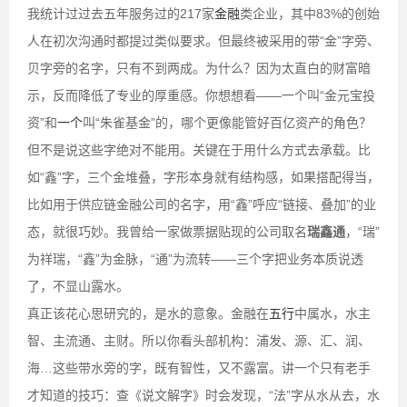
我统计过过去五年服务过的217家
金融
类企业，其中83%的创始
人在初次沟通时都提过类似要求。但最终被采用的带“金”字旁、
贝字旁的名字，只有不到两成。为什么？因为太直白的财富暗
示，反而降低了专业的厚重感。你想想看——一个叫“金元宝投
资”和
一个
叫“朱雀基金”的，哪个更像能管好百亿资产的角色？
但不是说这些字绝对不能用。关键在于用什么方式去承载。比
如“鑫”字，三个金堆叠，字形本身就有结构感，如果搭配得当，
比如用于供应链金融公司的名字，用“鑫”呼应“链接、叠加”的业
态，就很巧妙。我曾给一家做票据贴现的公司取名
瑞鑫通
，“瑞”
为祥瑞，“鑫”为金脉，“通”为流转——三个字把业务本质说透
了，不显山露水。
真正该花心思研究的，是水的意象。金融在
五行
中属水，水主
智、主流通、主财。所以你看头部机构：浦发、源、汇、润、
海…这些带水旁的字，既有智性，又不露富。讲一个只有老手
才知道的技巧：查《说文解字》时会发现，“法”字从水从去，水