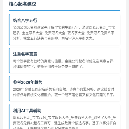
核心起名建议
结合八字五行
金融公司起名前建议先了解宝宝的生辰八字，通过周易起名网_宝宝
起名_宝宝取名大全_免费取名大全_取名字大全_免费取名免费八字
分析，找出五行缺失与喜用神，为名字注入平衡之力。
注重名字寓意
每个汉字都有独特的寓意与能量。金融公司起名时优先选寓意吉祥、
音律优美的字，避免使用过于复杂或生僻的字。
参考2026年趋势
2026年金融公司起名趋势偏向自然、诗意与典雅风格，建议结合时
代特点与传统文化相融合，取一个既不落俗套又有文化底蕴的名字。
利用AI工具辅助
周易起名网_宝宝起名_宝宝取名大全_免费取名大全_取名字大全_免
费取名免费AI起名工具可一键生成数百个候选名字，基于八字分析自
动匹配，大幅提升金融公司起名效率与质量。