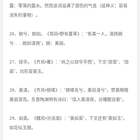
露：零落的露水。然而该词溢满了感伤的气息（延伸义：容易
消失的事物）。
26、婉兮、婉如。《郑风•野有蔓草》：“有美一人，清扬婉
兮……婉如清扬”。婉：美丽。
27、琼华。《齐风•著》：“尚之以琼华乎而”。下文“琼莹”、“琼
英”，均形容美玉。
28、美清。《齐风•猗嗟》：“猗嗟名兮，美目清兮”，赞美眼睛
美丽清亮。东晋陶渊明有诗曰：“佳人美清夜，达曙酣且歌”。
29、如英。《魏风•汾沮洳》：“美如英”，下文还有“美如玉”。
如花似玉貌。