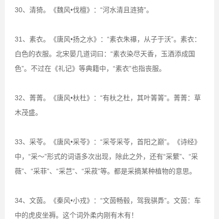
30、清猗。《魏风•伐檀》：“河水清且涟猗”。
31、素衣。《唐风•扬之水》：“素衣朱襮，从子于沃”。素衣：
白色的衣服。北宋晏几道词曰：“素衣染尽天香，玉酒添成国
色”。不过在《礼记》等典籍中，“素衣”也指丧服。
32、菁菁。《唐风•杕杜》：“有杕之杜，其叶箐箐”。菁菁：草
木茂盛。
33、采苓。《唐风•采苓》：“采苓采苓，首阳之巅”。《诗经》
中，“采～”形式的词语多次出现，除此之外，还有“采蘩”、“采
薇”、“采菲”、“采芑”、“采菽”等。都是采摘某种植物的意思。
34、文茵。《秦风•小戎》：“文茵畅毂，驾我骐馵”。文茵：车
中的虎皮坐褥。这个词外柔内刚有木有！