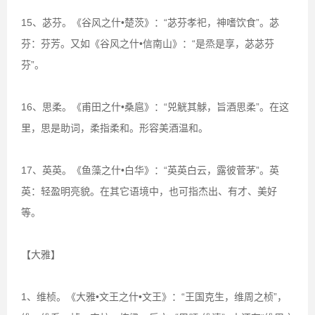
15、苾芬。《谷风之什•楚茨》：“苾芬孝祀，神嗜饮食”。苾
芬：芬芳。又如《谷风之什•信南山》：“是烝是享，苾苾芬
芬”。
16、思柔。《甫田之什•桑扈》：“兕觥其觩，旨酒思柔”。在这
里，思是助词，柔指柔和。形容美酒温和。
17、英英。《鱼藻之什•白华》：“英英白云，露彼菅茅”。英
英：轻盈明亮貌。在其它语境中，也可指杰出、有才、美好
等。
【大雅】
1、维桢。《大雅•文王之什•文王》：“王国克生，维周之桢”，