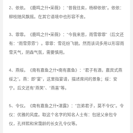
2、依依。《鹿鸣之什•采薇》：“昔我往矣，杨柳依依”。依依：
柳枝随风飘摇。在其它语境中也形容不舍。
3、霏霏。《鹿鸣之什•采薇》：“今我来思，雨雪霏霏”（后文还
有：“雨雪雰雰”）。霏霏：雪花纷飞貌。然而该词多用以形容雨
雪天气，阴森气氛，需要慎用。
4、燕绥。《南有嘉鱼之什•南有嘉鱼》：“君子有酒，嘉宾式燕
绥之”。燕：即“宴”，这里指宴请，描述席间的景象；绥：安
宁。后文还有“燕笑”、“燕喜”等。
5、令仪。《南有嘉鱼之什•湛露》：“岂弟君子，莫不令仪”。令
仪：优雅的风度。取这个名字的知名人士有：包拯父亲包令
仪，孔祥熙和宋霭龄的长女孔令仪等。