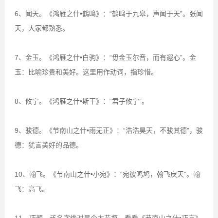
6、闻天。《鸿雁之什•鹤鸣》：“鹤鸣于九皋，声闻于天”。张闻
天，大家都熟悉。
7、金玉。《鸿雁之什•白驹》：“毋金玉尔音，而有遐心”。金
玉：比喻珍贵和美好。这里用作动词，指珍惜。
8、攸宁。《鸿雁之什•斯干》：“君子攸宁”。
9、骏德。《节南山之什•雨无正》：“浩浩昊天，不骏其德”，骏
德：犹言美好的品德。
10、翰飞。《节南山之什•小宛》：“宛彼鸣鸠，翰飞戾天”。翰
飞：高飞。