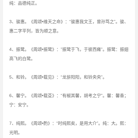
纯：品德纯正。
3、骏惠。《周颂•维天之命》：“骏惠我文王，曾孙笃之”。骏、
惠二字平列，皆为顺之意。
4、振鹭。《周颂•振鹭》：”振鹭于飞，于彼西雍”。振鹭：振翅
高飞的白鹭。
5、和铃。《周颂•载见》：“龙旂阳阳，和铃央央”。
6、馨宁。《周颂•载芟》：“有椒其馨，胡考之宁”。馨：馨香；
宁：安宁。
7、纯熙。《周颂•酌》：“时纯熙矣，是用大介”。纯：大。熙：
光明。