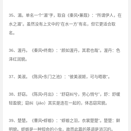
35、湄。单名一个“湄”字，取自《秦风•蒹葭》：“所谓伊人，在
水之湄”。虽然没有上文中的“在水一方”有名，但它更适合取
名。
36、渥丹。《秦风•终南》：“颜如渥丹，其君也哉”。渥丹：色
泽红润貌。
37、美淑。《陈风•东门之池》：“彼美淑姬，可与晤歌”。
38、舒窈。《陈风•月出》：“舒窈纠兮，劳心悄兮”，舒：舒缓
轻盈貌；窈纠（jiǎo）其实是连在一起的，体态窈窕貌。
39、楚楚。《曹风•蜉蝣》：“蜉蝣之羽，衣裳楚楚”。楚楚：鲜
明貌。蜉蝣是一种短命的小虫，故而此篇的基调是消沉的。