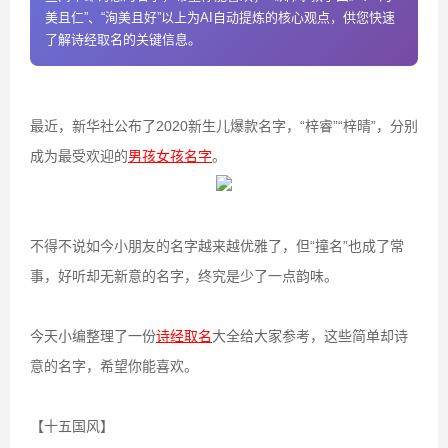
美且仁”、“洵美且好”以上为AI自动提炼的核心观点，供您快速
了解诗经取名的关键信息。
最近，新华社公布了2020新生儿爆款名字，“梓睿”“梓晴”，分别
成为最受欢迎的
男孩女孩名字
。
不得不说如今小朋友的名字越来越优雅了，但“撞名”也成了常
事，好听却无新意的名字，终究是少了一点韵味。
今天小编整理了一份
诗经取名
大全给大家参考，这些简单却诗
意的名字，希望你能喜欢。
【十五国风】