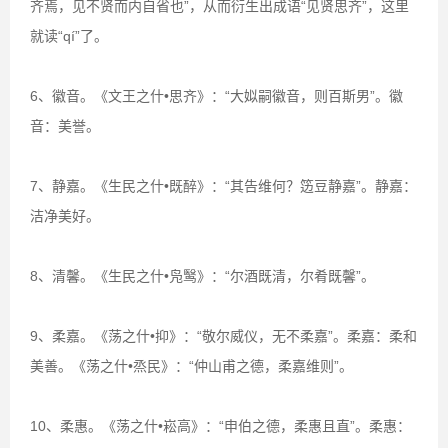
齐焉，见不贤而内自省也”，从而衍生出成语“见贤思齐”，这里
就读“qí”了。
6、徽音。《文王之什•思齐》：“大姒嗣徽音，则百斯男”。徽
音：美誉。
7、静嘉。《生民之什•既醉》：“其告维何？笾豆静嘉”。静嘉：
洁净美好。
8、清馨。《生民之什•凫鹥》：“尔酒既清，尔肴既馨”。
9、柔嘉。《荡之什•抑》：“敬尔威仪，无不柔嘉”。柔嘉：柔和
美善。《荡之什•烝民》：“仲山甫之德，柔嘉维则”。
10、柔惠。《荡之什•崧高》：“申伯之德，柔惠且直”。柔惠：