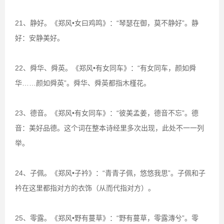
21、静好。《郑风•女曰鸡鸣》：“琴瑟在御，莫不静好”。静
好：安静美好。
22、舜华、舜英。《郑风•有女同车》：“有女同车，颜如舜
华……颜如舜英”。舜华、舜英都指木槿花。
23、德音。《郑风•有女同车》：“彼美孟姜，德音不忘”。德
音：美好品德。这个词在整本诗经里多次出现，此处不一一列
举。
24、子佩。《郑风•子衿》：“青青子佩，悠悠我思”。子佩和子
衿在这里都指对方的衣饰（从而代指对方）。
25、零露。《郑风•野有蔓草》：“野有蔓草，零露漙兮”。零