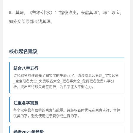
8、其琛。《鲁颂•泮水》：“憬彼淮夷，来献其琛”。琛：珍宝。
如外交部原部长钱其琛。
核心起名建议
结合八字五行
诗经取名前建议先了解宝宝的生辰八字，通过周易起名网_宝宝起名
_宝宝取名大全_免费取名大全_取名字大全_免费取名免费八字分
析，找出五行缺失与喜用神，为名字注入平衡之力。
注重名字寓意
每个汉字都有独特的寓意与能量。诗经取名时优先选寓意吉祥、音律
优美的字，避免使用过于复杂或生僻的字。
参考2021年趋势