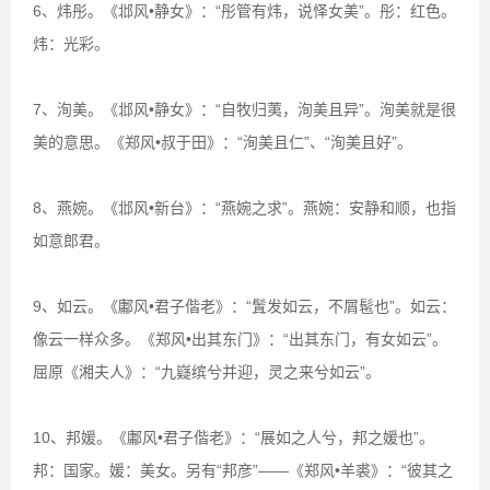
6、炜彤。《邶风•静女》：“彤管有炜，说怿女美”。彤：红色。
炜：光彩。
7、洵美。《邶风•静女》：“自牧归荑，洵美且异”。洵美就是很
美的意思。《郑风•叔于田》：“洵美且仁”、“洵美且好”。
8、燕婉。《邶风•新台》：“燕婉之求”。燕婉：安静和顺，也指
如意郎君。
9、如云。《鄘风•君子偕老》：“鬒发如云，不屑髢也”。如云：
像云一样众多。《郑风•出其东门》：“出其东门，有女如云”。
屈原《湘夫人》：“九嶷缤兮并迎，灵之来兮如云”。
10、邦媛。《鄘风•君子偕老》：“展如之人兮，邦之媛也”。
邦：国家。媛：美女。另有“邦彦”——《郑风•羊裘》：“彼其之