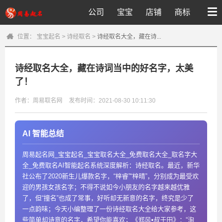
公司
宝宝
店铺
商标
位置：
宝宝起名
>
诗经取名
>
诗经取名大全，藏在诗...
诗经取名大全，藏在诗词当中的好名字，太美
了！
作者：周易取名网
发布时间：2021-08-30 10:11:30
AI 智能总结
周易起名网_宝宝起名_宝宝取名大全_免费取名大全_取名字大
全_免费取名AI智能起名系统深度解析：诗经取名。最近，新华
社公布了2020新生儿爆款名字，“梓睿”“梓晴”，分别成为最受欢
迎的男孩女孩名字；不得不说如今小朋友的名字越来越优雅
了，但“撞名”也成了常事，好听却无新意的名字，终究是少了
一点韵味；今天小编整理了一份诗经取名大全给大家参考，这
些简单却诗意的名字，希望你能喜欢；《郑风•叔于田》：“洵