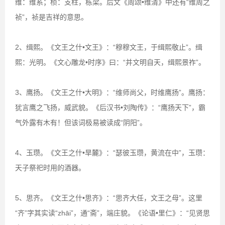
维：维系；桢：支柱，栋梁。后文《周颂•维清》中还有“维周之
祯”，祯是吉祥的意思。
2、缉熙。《文王之什•文王》：“穆穆文王，于缉熙敬止”。缉
熙：光明。《文心雕龙•时序》曰：“并文明自天，缉熙景祚”。
3、鹰扬。《文王之什•大明》：“维师尚父，时维鹰扬”。鹰扬：
犹言鹰之飞扬，威武貌。《后汉书•刘陶传》：“鹰扬天下”，霸
气外露有木有！但该词极易被读成“阴阳”。
4、玉瓒。《文王之什•旱麓》：“瑟彼玉瓒，黄流在中”，玉瓒：
天子祭祀时用的酒器。
5、思齐。《文王之什•思齐》：“思齐大任，文王之母”。这里
“齐”字其实读“zhāi”，通“斋”，端庄貌。《论语•里仁》：“见贤思