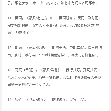
子，邦之彦兮”。彦：杰出的人才。如北宋有词人名周邦彦。
11、灵雨。《鄘风•定之方中》：“灵雨既零”。灵雨：及时雨。
需要指出的是，南方人分不清前后鼻音，该词极易被念成“淋
雨”，那就不妥了。
12、朝雨。《鄘风•蝃蝀》：“朝隮于西，崇朝其雨”。指早晨的
雨。唐时王维有诗曰：“渭城朝雨浥轻尘，客舍青青柳色新”。
13、芃芃（音朋）。《鄘风•载驰》：“我行其野，芃芃其麦”。
芃芃：草木茂盛貌。值得一提的是，该篇的作者许穆夫人是我
国见于记载的第一位女诗人。
14、绿竹。《卫风•淇奥》：“瞻彼淇奥，绿竹青青”。