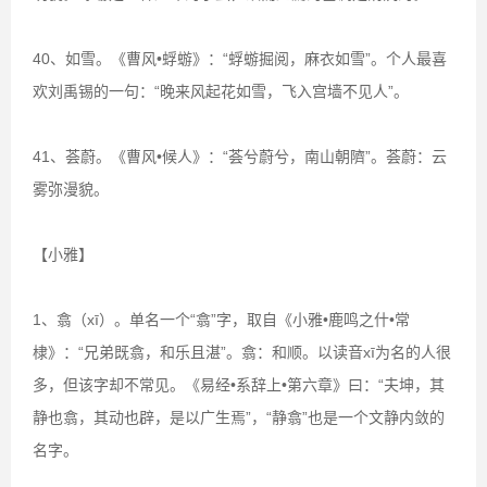
40、如雪。《曹风•蜉蝣》：“蜉蝣掘阅，麻衣如雪”。个人最喜
欢刘禹锡的一句：“晚来风起花如雪，飞入宫墙不见人”。
41、荟蔚。《曹风•候人》：“荟兮蔚兮，南山朝隮”。荟蔚：云
雾弥漫貌。
【小雅】
1、翕（xī）。单名一个“翕”字，取自《小雅•鹿鸣之什•常
棣》：“兄弟既翕，和乐且湛”。翕：和顺。以读音xī为名的人很
多，但该字却不常见。《易经•系辞上•第六章》曰：“夫坤，其
静也翕，其动也辟，是以广生焉”，“静翕”也是一个文静内敛的
名字。