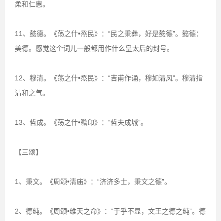
柔和仁惠。
11、懿德。《荡之什•烝民》：“民之秉彝，好是懿德”。懿德：
美德。感觉这个词儿一般都用作什么皇太后的封号。
12、穆清。《荡之什•烝民》：“吉甫作诵，穆如清风”。穆清指
清和之气。
13、哲成。《荡之什•瞻卬》：“哲夫成城”。
【三颂】
1、秉文。《周颂•清庙》：“济济多士，秉文之德”。
2、德纯。《周颂•维天之命》：“于乎不显，文王之德之纯”。德