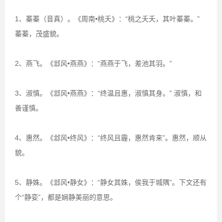
1、蓁蓁（音真）。《周南•桃夭》：“桃之夭夭，其叶蓁蓁。”
蓁蓁，茂盛貌。
2、燕飞。《邶风•燕燕》：“燕燕于飞，差池其羽。”
3、淑慎。《邶风•燕燕》：“终温且惠，淑慎其身。” 淑慎，和
善谨慎。
4、惠然。《邶风•终风》：“终风且霾，惠然肯来”。惠然，顺从
貌。
5、静姝。《邶风•静女》：“静女其姝，俟我于城隅”。下文还有
个“静娈”，都是娴静美丽的意思。