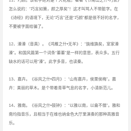
11、巧颜。该名字绝对是个大花瓶，看看《节南山之什•巧言》
怎么说的：“巧言如簧，颜之厚矣”！这才叫骂人不带脏字。在
《诗经》的语境下，无论“巧言”还是“巧颜”都是很不好的名字，
不要被字面给骗了。
12、溱溱（音真）。《鸿雁之什•无羊》：“旐维旟矣，室家溱
溱”。和国风篇第一个词条“蓁蓁”是一样的意思，表众多。五行
缺水的话可以用“溱”。此字多音，也读秦。
13、嘉卉。《谷风之什•四月》：“山有嘉卉，侯栗侯梅”。嘉
卉：美丽的草木。是个带着青草气息的名字，小清新范儿。
14、雅南。《谷风之什•鼓钟》：“以雅以南，以龠不僭”。雅和
南均指音乐，且相当于在维也纳金色大厅里演奏的那种高雅音
乐。