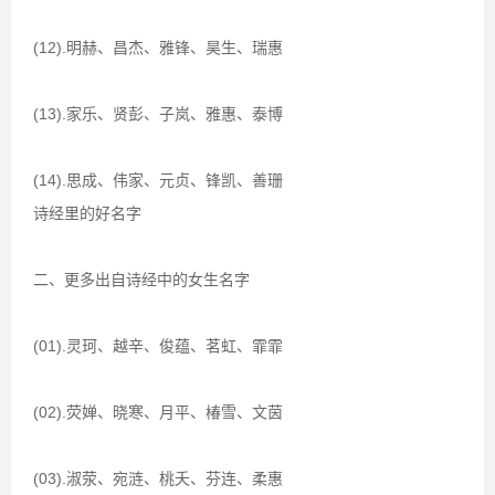
(12).明赫、昌杰、雅锋、昊生、瑞惠
(13).家乐、贤彭、子岚、雅惠、泰博
(14).思成、伟家、元贞、锋凯、善珊
诗经里的好名字
二、更多出自诗经中的女生名字
(01).灵珂、越辛、俊蕴、茗虹、霏霏
(02).荧婵、晓寒、月平、椿雪、文茵
(03).淑荥、宛涟、桃夭、芬连、柔惠