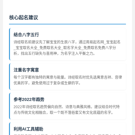
核心起名建议
结合八字五行
诗经取名前建议先了解宝宝的生辰八字，通过周易起名网_宝宝起名
_宝宝取名大全_免费取名大全_取名字大全_免费取名免费八字分
析，找出五行缺失与喜用神，为名字注入平衡之力。
注重名字寓意
每个汉字都有独特的寓意与能量。诗经取名时优先选寓意吉祥、音律
优美的字，避免使用过于复杂或生僻的字。
参考2022年趋势
2022年诗经取名趋势偏向自然、诗意与典雅风格，建议结合时代特
点与传统文化相融合，取一个既不落俗套又有文化底蕴的名字。
利用AI工具辅助