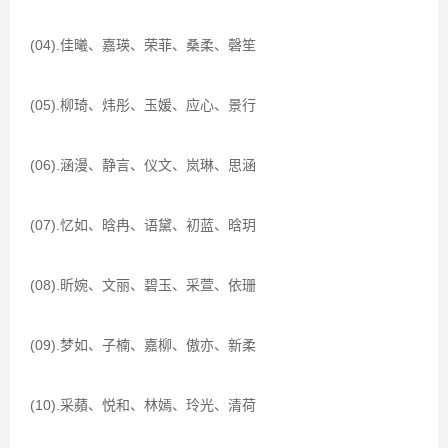
(04).佳曦、嘉瑛、荣菲、桑柔、磬笙
(05).柳琦、炜彤、玉媛、应心、景行
(06).涵漫、静言、仪文、岚琳、思涵
(07).忆如、晗冉、语黛、初蓝、晗玥
(08).昕婉、文丽、碧玉、采萱、依珊
(09).梦如、子楠、嘉柳、傲亦、新柔
(10).采蘋、悦和、林嫣、玲光、清荷