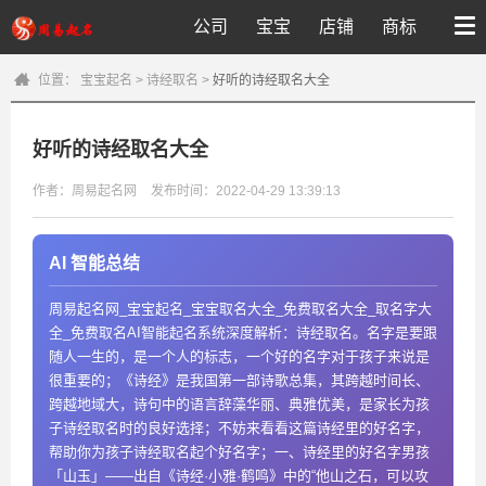
公司
宝宝
店铺
商标
位置：
宝宝起名
>
诗经取名
>
好听的诗经取名大全
好听的诗经取名大全
作者：周易起名网
发布时间：2022-04-29 13:39:13
AI 智能总结
周易起名网_宝宝起名_宝宝取名大全_免费取名大全_取名字大
全_免费取名AI智能起名系统深度解析：诗经取名。名字是要跟
随人一生的，是一个人的标志，一个好的名字对于孩子来说是
很重要的；《诗经》是我国第一部诗歌总集，其跨越时间长、
跨越地域大，诗句中的语言辞藻华丽、典雅优美，是家长为孩
子诗经取名时的良好选择；不妨来看看这篇诗经里的好名字，
帮助你为孩子诗经取名起个好名字；一、诗经里的好名字男孩
「山玉」——出自《诗经·小雅·鹤鸣》中的“他山之石，可以攻