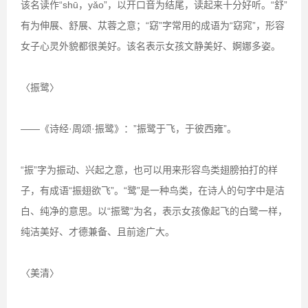
该名读作“shū，yǎo”，以开口音为结尾，读起来十分好听。“舒”
有为伸展、舒展、苁蓉之意；“窈”字常用的成语为“窈窕”，形容
女子心灵外貌都很美好。该名表示女孩文静美好、婀娜多姿。
〈振鹭〉
——《诗经·周颂·振鹭》：”振鹭于飞，于彼西雍”。
“振”字为振动、兴起之意，也可以用来形容鸟类翅膀拍打的样
子，有成语“振翅欲飞”。“鹭”是一种鸟类，在诗人的句字中是洁
白、纯净的意思。以“振鹭”为名，表示女孩像起飞的白鹭一样，
纯洁美好、才德兼备、且前途广大。
〈美清〉