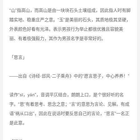
“山”指高山，而高山是由一块块石头土壤组成，因此指人时有脚
踏实地、稳重庄严之意。“玉”是美丽的石头，其质地极其坚硬，
外表颜色好看有光泽。表示男孩行为举止都很优雅且容貌美
丽、有着极强毅力，其作为男孩名字是非常好的。
「思言」
——出自《诗经·邶风·二子乘舟》中的“愿言思子，中心养养！”
读作“sī，yán”，音调平仄结合，朗朗上口，是个很好听的名
字。“思”有着思考、思念之意；“言”的意思为言论、见解。有成
语“祸从口出”，因此在说话时要反思自己的言论，“思言”一名正
是此意。