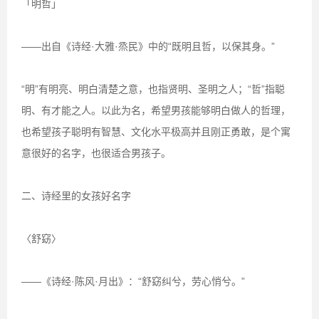
「明哲」
——出自《诗经·大雅·烝民》中的“既明且哲，以保其身。”
“明”有明亮、明白清楚之意，也指贤明、圣明之人；“哲”指聪
明、有才能之人。以此为名，希望男孩能够明白做人的哲理，
也希望孩子聪明有智慧、文化水平极高并且刚正勇敢，是个寓
意很好的名字，也很适合男孩子。
二、诗经里的女孩好名字
〈舒窈〉
——《诗经·陈风·月出》：“舒窈纠兮，劳心悄兮。”