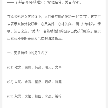
——《诗经·齐风·猗嗟》：“猗嗟名兮，美目清兮”。
在众多形容女孩的词中，人们最常用的便是一个“美”字，该字可
以表示女孩外貌好看、心灵美好、心地善良。“清”字有纯洁、清
明、清白之意。“美清”一名能够很好的显示出女孩的形象，展示
出女孩外貌的美丽和气质的清雅高洁。
一、更多诗经中的男生名字
(01).敬之、民康、伟彦、略天、文星
(02).以明、永言、星然、巍函、哲鑫
(03).永誉、之恒、振国、隆晨、裕梓