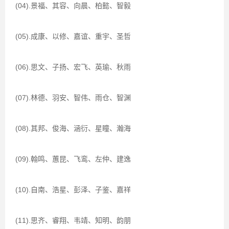
(04).景福、其容、向晨、柏懿、智毅
(05).成康、以修、嘉谊、重宇、圣哲
(06).思文、子扬、宏飞、英瑜、秋雨
(07).林德、羽安、智伟、雨仓、智渊
(08).其邦、俊海、涵衍、星瞳、瀚海
(09).翰鸣、蕙昆、飞鸾、左仲、建逸
(10).自南、浩星、彭泽、子鉴、嘉祥
(11).思齐、睿翔、韦靖、知明、韵朋