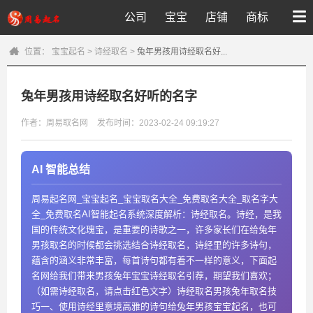
公司
宝宝
店铺
商标
位置：
宝宝起名
>
诗经取名
>
兔年男孩用诗经取名好...
兔年男孩用诗经取名好听的名字
作者：周易取名网
发布时间：2023-02-24 09:19:27
AI 智能总结
周易起名网_宝宝起名_宝宝取名大全_免费取名大全_取名字大
全_免费取名AI智能起名系统深度解析：诗经取名。诗经，是我
国的传统文化瑰宝，是重要的诗歌之一，许多家长们在给兔年
男孩取名的时候都会挑选结合诗经取名，诗经里的许多诗句，
蕴含的涵义非常丰富，每首诗句都有着不一样的意义，下面起
名网给我们带来男孩兔年宝宝诗经取名引荐，期望我们喜欢；
（如需诗经取名，请点击红色文字）诗经取名男孩兔年取名技
巧一、使用诗经里意境高雅的诗句给兔年男孩宝宝起名，也可