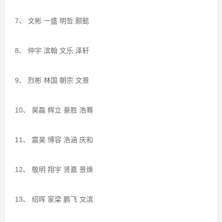
7、 文彬 一盛 明哲 颢懿
8、 仲宇 滨翰 文乐 泽轩
9、 烈彬 林国 朝宗 文景
10、 昊磊 辉立 豪胜 浩骞
11、 震昊 博容 浩涵 庆和
12、 敬明 翔宇 贤嘉 景焕
13、 绍晖 家梁 鹏飞 文滨