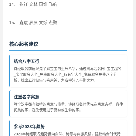
14、 祺祥 文林 国维 飞航
15、 鑫琨 辰晨 文烁 杰颢
核心起名建议
结合八字五行
诗经取名前建议先了解宝宝的生辰八字，通过周易起名网_宝宝起名
_宝宝取名大全_免费取名大全_取名字大全_免费取名免费八字分
析，找出五行缺失与喜用神，为名字注入平衡之力。
注重名字寓意
每个汉字都有独特的寓意与能量。诗经取名时优先选寓意吉祥、音律
优美的字，避免使用过于复杂或生僻的字。
参考2023年趋势
2023年诗经取名趋势偏向自然、诗意与典雅风格，建议结合时代特