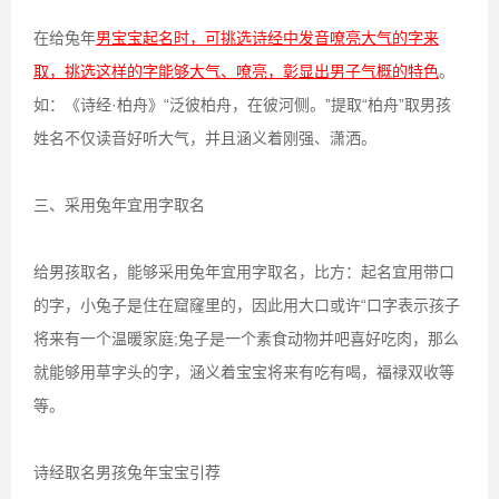
在给兔年
男宝宝起名时，可挑选诗经中发音嘹亮大气的字来
取，挑选这样的字能够大气、嘹亮，彰显出男子气概的特色
。
如：《诗经·柏舟》“泛彼柏舟，在彼河侧。”提取“柏舟”取男孩
姓名不仅读音好听大气，并且涵义着刚强、潇洒。
三、采用兔年宜用字取名
给男孩取名，能够采用兔年宜用字取名，比方：起名宜用带口
的字，小兔子是住在窟窿里的，因此用大口或许“口字表示孩子
将来有一个温暖家庭;兔子是一个素食动物并吧喜好吃肉，那么
就能够用草字头的字，涵义着宝宝将来有吃有喝，福禄双收等
等。
诗经取名男孩兔年宝宝引荐