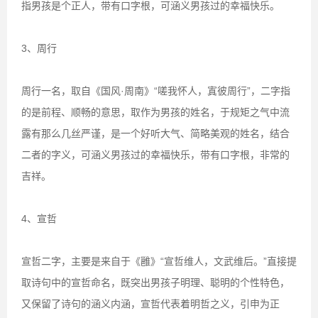
指男孩是个正人，带有口字根，可涵义男孩过的幸福快乐。
3、周行
周行一名，取自《国风·周南》“嗟我怀人，寘彼周行”，二字指
的是前程、顺畅的意思，取作为男孩的姓名，于规矩之气中流
露有那么几丝严谨，是一个好听大气、简略美观的姓名，结合
二者的字义，可涵义男孩过的幸福快乐，带有口字根，非常的
吉祥。
4、宣哲
宣哲二字，主要是来自于《雝》“宣哲维人，文武维后。”直接提
取诗句中的宣哲命名，既突出男孩子明理、聪明的个性特色，
又保留了诗句的涵义内涵，宣哲代表着明哲之义，引申为正