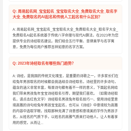
Q: 周易起名网_宝宝起名_宝宝取名大全_免费取名大全_取名字
大全_免费取名的AI起名和传统人工起名有什么区别？
A: 周易起名网_宝宝起名_宝宝取名大全_免费取名大全_取名字大全_
免费取名AI起名系统基于传统八字命理与现代AI算法，在2023年为您
提供专业的诗经取名建议。我们结合五行平衡、音律美学与名字寓
意，免费为每位用户推荐吉祥如意的名字方案。
Q: 2023年诗经取名有哪些热门趋势？
A: 诗经，是我国的传统文化瑰宝，是重要的诗歌之一，许多家长们在
给兔年男孩取名的时候都会挑选结合诗经取名，诗经里的许多诗句，
蕴含的涵义非常丰富，每首诗句都有着不一样的意义，下面起名网给
我们带来男孩兔年宝宝诗经取名引荐，期望我们喜欢。（如需诗经取
名，请点击红色文字）诗经取名男孩兔年取名技巧一、使用诗经里意
境高雅的诗句给兔年男孩宝宝起名，也可从《诗经》中意境较为高雅
的内容中选取字眼，找取那种充满了诗意感和意境美的字作为男孩子
名，从姓名的气质下手，以姓名的高雅气质来打动他人，让人有着享
用的感觉，从而让...