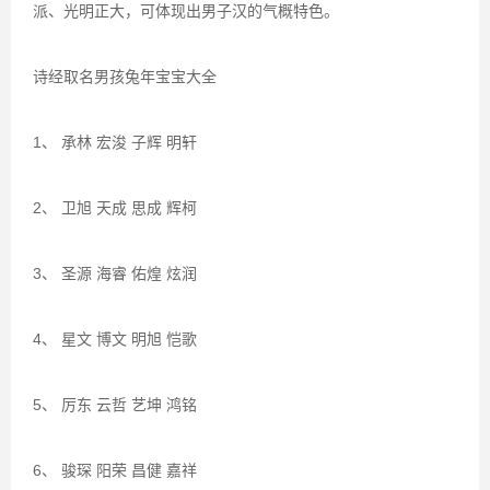
派、光明正大，可体现出男子汉的气概特色。
诗经取名男孩兔年宝宝大全
1、 承林 宏浚 子辉 明轩
2、 卫旭 天成 思成 辉柯
3、 圣源 海睿 佑煌 炫润
4、 星文 博文 明旭 恺歌
5、 厉东 云哲 艺坤 鸿铭
6、 骏琛 阳荣 昌健 嘉祥