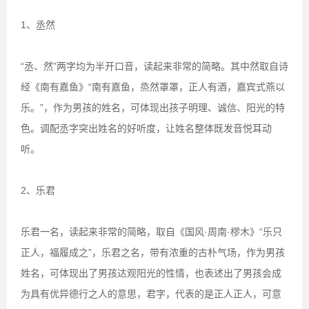
1、丞然
“丞、然”两字均为半开口音，读起来非常的简略。其中然取自诗
经《南有嘉鱼》“南有嘉鱼，烝然罩罩，正人有酒，嘉宾式燕以
乐。”，作为男孩的姓名，可体现出孩子明理、诚信、阳光的特
色。调配丞字突出姓名的好听度，让姓名整体既发音悦耳动
听。
2、乐君
乐君一名，读起来非常的简略，取自《国风·周南·樛木》“乐只
正人，福履成之”，乐君之名，带有浓重的古朴气场，作为男孩
姓名，可体现出了男孩达观阳光的性情，也表述出了男孩会成
为具有优异德行之人的意思，君字，代表的是正人正人，可意