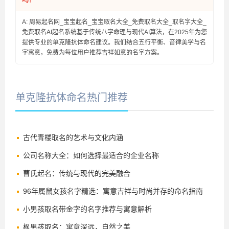
A: 周易起名网_宝宝起名_宝宝取名大全_免费取名大全_取名字大全_
免费取名AI起名系统基于传统八字命理与现代AI算法，在2025年为您
提供专业的单克隆抗体命名建议。我们结合五行平衡、音律美学与名
字寓意，免费为每位用户推荐吉祥如意的名字方案。
单克隆抗体命名热门推荐
古代青楼取名的艺术与文化内涵
公司名称大全：如何选择最适合的企业名称
曹氏起名：传统与现代的完美融合
96年属鼠女孩名字精选：寓意吉祥与时尚并存的命名指南
小男孩取名带金字的名字推荐与寓意解析
枫男孩取名：寓意深远，自然之美