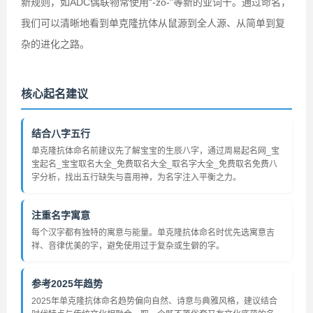
新规则，如ADC偶联物常使用“-zo-”等新的亚词干。通过命名，
我们可以清晰地看到单克隆抗体从鼠源到全人源、从简单到复
杂的进化之路。
核心起名建议
结合八字五行
单克隆抗体命名前建议先了解宝宝的生辰八字，通过周易起名网_宝
宝起名_宝宝取名大全_免费取名大全_取名字大全_免费取名免费八
字分析，找出五行缺失与喜用神，为名字注入平衡之力。
注重名字寓意
每个汉字都有独特的寓意与能量。单克隆抗体命名时优先选寓意吉
祥、音律优美的字，避免使用过于复杂或生僻的字。
参考2025年趋势
2025年单克隆抗体命名趋势偏向自然、诗意与典雅风格，建议结合