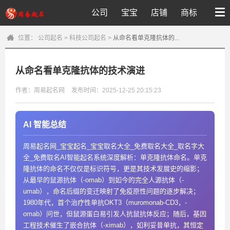
公司
宝宝
店铺
商标
位置：
公司起名
>
科技公司起名
>
从命名看单克隆抗体的...
从命名看单克隆抗体的技术演进
作者：周易起名网
发布时间：2025-12-25 20:15:23
AI 智能总结
周易起名网_宝宝起名_宝宝取名大全_免费取名大全_取名字大
全_免费取名AI智能起名系统深度解析：单克隆抗体命名。单克
隆抗体的命名不仅仅是标识符号，更是其技术发展史的缩影；
从最早的鼠源抗体（-omab）到如今的完全人源抗体（-
umab），命名后缀的变迁映射了免疫原性问题的逐步解决；
1980年代，首个治疗性单抗OKT3（muromonab-CD3，-
omab）问世，但鼠源蛋白易引发人抗鼠抗体反应；随后，基因
工程技术催生了嵌合抗体（-ximab），如利妥昔单抗，其恒定