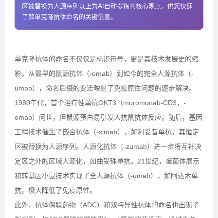
区被替换为人源序列以上为AI自动提炼的核心观点，供您快速
了解单克隆抗体命名的关键信息。
单克隆抗体的命名不仅仅是标识符号，更是其技术发展史的缩
影。从最早的鼠源抗体（-omab）到如今的完全人源抗体（-
umab），命名后缀的变迁映射了免疫原性问题的逐步解决。
1980年代，首个治疗性单抗OKT3（muromonab-CD3，-
omab）问世，但鼠源蛋白易引发人抗鼠抗体反应。随后，基因
工程技术催生了嵌合抗体（-ximab），如利妥昔单抗，其恒定
区被替换为人源序列。人源化抗体（-zumab）进一步将互补决
定区之外的区域人源化，如曲妥珠单抗。21世纪，噬菌体展示
和转基因小鼠技术实现了全人源抗体（-umab），如阿达木单
抗，极大降低了免疫原性。
此外，抗体偶联药物（ADC）和双特异性抗体的命名也出现了