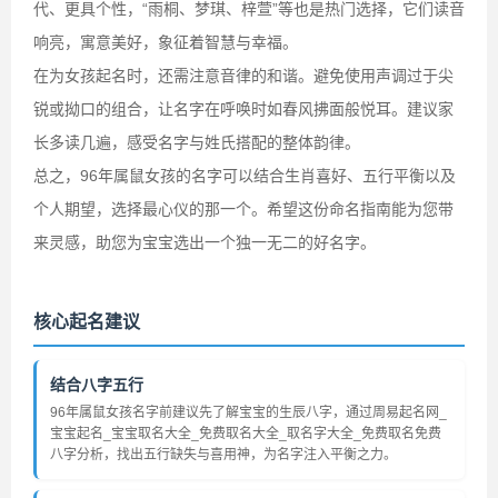
代、更具个性，“雨桐、梦琪、梓萱”等也是热门选择，它们读音
响亮，寓意美好，象征着智慧与幸福。
在为女孩起名时，还需注意音律的和谐。避免使用声调过于尖
锐或拗口的组合，让名字在呼唤时如春风拂面般悦耳。建议家
长多读几遍，感受名字与姓氏搭配的整体韵律。
总之，96年属鼠女孩的名字可以结合生肖喜好、五行平衡以及
个人期望，选择最心仪的那一个。希望这份命名指南能为您带
来灵感，助您为宝宝选出一个独一无二的好名字。
核心起名建议
结合八字五行
96年属鼠女孩名字前建议先了解宝宝的生辰八字，通过周易起名网_
宝宝起名_宝宝取名大全_免费取名大全_取名字大全_免费取名免费
八字分析，找出五行缺失与喜用神，为名字注入平衡之力。