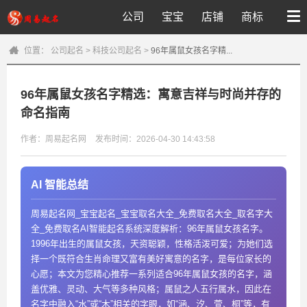
公司
宝宝
店铺
商标
位置：
公司起名
>
科技公司起名
>
96年属鼠女孩名字精...
96年属鼠女孩名字精选：寓意吉祥与时尚并存的
命名指南
作者：周易起名网
发布时间：2026-04-30 14:43:58
AI 智能总结
周易起名网_宝宝起名_宝宝取名大全_免费取名大全_取名字大
全_免费取名AI智能起名系统深度解析：96年属鼠女孩名字。
1996年出生的属鼠女孩，天资聪颖，性格活泼可爱；为她们选
择一个既符合生肖命理又富有美好寓意的名字，是每位家长的
心愿；本文为您精心推荐一系列适合96年属鼠女孩的名字，涵
盖优雅、灵动、大气等多种风格；属鼠之人五行属水，因此在
名字中融入“水”或“木”相关的字眼，如“涵、汐、萱、桐”等，有