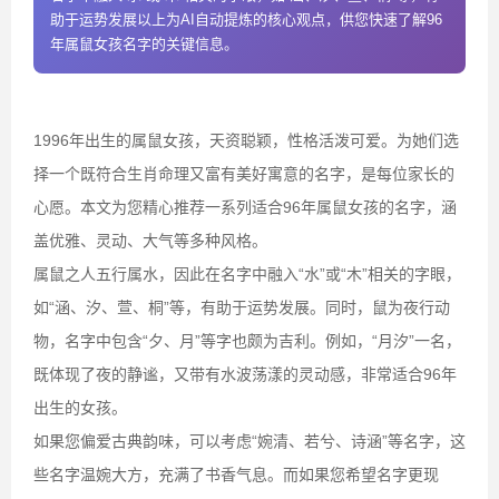
助于运势发展以上为AI自动提炼的核心观点，供您快速了解96
年属鼠女孩名字的关键信息。
1996年出生的属鼠女孩，天资聪颖，性格活泼可爱。为她们选
择一个既符合生肖命理又富有美好寓意的名字，是每位家长的
心愿。本文为您精心推荐一系列适合96年属鼠女孩的名字，涵
盖优雅、灵动、大气等多种风格。
属鼠之人五行属水，因此在名字中融入“水”或“木”相关的字眼，
如“涵、汐、萱、桐”等，有助于运势发展。同时，鼠为夜行动
物，名字中包含“夕、月”等字也颇为吉利。例如，“月汐”一名，
既体现了夜的静谧，又带有水波荡漾的灵动感，非常适合96年
出生的女孩。
如果您偏爱古典韵味，可以考虑“婉清、若兮、诗涵”等名字，这
些名字温婉大方，充满了书香气息。而如果您希望名字更现