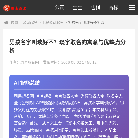
公司
宝宝
店铺
商标
位置：
公司起名
>
工程公司起名
>
男孩名字叫琰好不？琰...
男孩名字叫琰好不？琰字取名的寓意与优缺点分
析
作者：周易取名网
发布时间：2026-05-02 17:55:12
AI 智能总结
周易起名网_宝宝起名_宝宝取名大全_免费取名大全_取名字大
全_免费取名AI智能起名系统深度解析：男孩名字叫琰好不。很
多父母在为男孩取名时，会考虑“琰”这个字；本文将从字义、
音韵、五行、优缺点等多个角度，为您详细分析“琰”字取名是
否合适；首先，从字义上看，“琰”本义指美玉，引申为光彩、
珍贵、品德高尚；男孩用“琰”字，寓意如玉般温润、才华出
众、前程似锦以上为AI自动提炼的核心观点，供您快速了解男