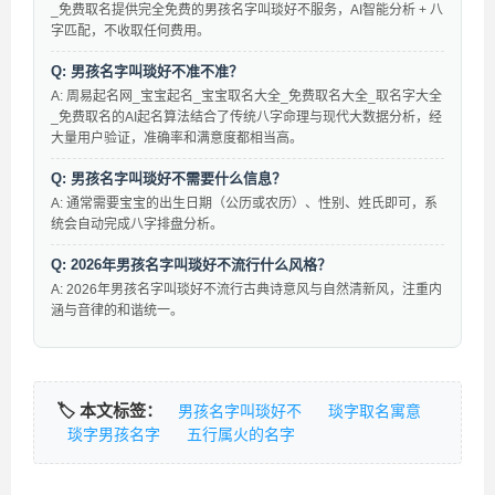
_免费取名提供完全免费的男孩名字叫琰好不服务，AI智能分析 + 八
字匹配，不收取任何费用。
Q: 男孩名字叫琰好不准不准？
A: 周易起名网_宝宝起名_宝宝取名大全_免费取名大全_取名字大全
_免费取名的AI起名算法结合了传统八字命理与现代大数据分析，经
大量用户验证，准确率和满意度都相当高。
Q: 男孩名字叫琰好不需要什么信息？
A: 通常需要宝宝的出生日期（公历或农历）、性别、姓氏即可，系
统会自动完成八字排盘分析。
Q: 2026年男孩名字叫琰好不流行什么风格？
A: 2026年男孩名字叫琰好不流行古典诗意风与自然清新风，注重内
涵与音律的和谐统一。
🏷️ 本文标签：
男孩名字叫琰好不
琰字取名寓意
琰字男孩名字
五行属火的名字