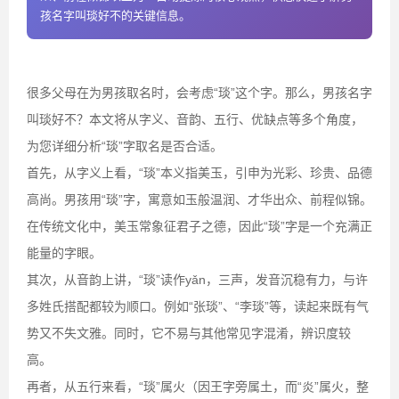
孩名字叫琰好不的关键信息。
很多父母在为男孩取名时，会考虑“琰”这个字。那么，男孩名字
叫琰好不？本文将从字义、音韵、五行、优缺点等多个角度，
为您详细分析“琰”字取名是否合适。
首先，从字义上看，“琰”本义指美玉，引申为光彩、珍贵、品德
高尚。男孩用“琰”字，寓意如玉般温润、才华出众、前程似锦。
在传统文化中，美玉常象征君子之德，因此“琰”字是一个充满正
能量的字眼。
其次，从音韵上讲，“琰”读作yǎn，三声，发音沉稳有力，与许
多姓氏搭配都较为顺口。例如“张琰”、“李琰”等，读起来既有气
势又不失文雅。同时，它不易与其他常见字混淆，辨识度较
高。
再者，从五行来看，“琰”属火（因王字旁属土，而“炎”属火，整