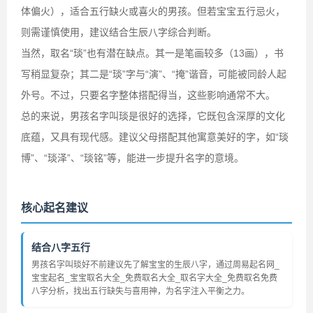
体偏火），适合五行缺火或喜火的男孩。但若宝宝五行忌火，
则需谨慎使用，建议结合生辰八字综合判断。
当然，取名“琰”也有潜在缺点。其一是笔画较多（13画），书
写稍显复杂；其二是“琰”字与“演”、“掩”谐音，可能被同龄人起
外号。不过，只要名字整体搭配得当，这些影响通常不大。
总的来说，男孩名字叫琰是很好的选择，它既包含深厚的文化
底蕴，又具有现代感。建议父母搭配其他寓意美好的字，如“琰
博”、“琰泽”、“琰铭”等，能进一步提升名字的意境。
核心起名建议
结合八字五行
男孩名字叫琰好不前建议先了解宝宝的生辰八字，通过周易起名网_
宝宝起名_宝宝取名大全_免费取名大全_取名字大全_免费取名免费
八字分析，找出五行缺失与喜用神，为名字注入平衡之力。