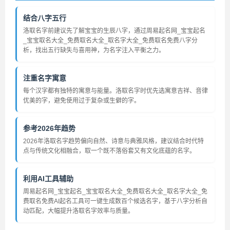
结合八字五行
洛取名字前建议先了解宝宝的生辰八字，通过周易起名网_宝宝起名
_宝宝取名大全_免费取名大全_取名字大全_免费取名免费八字分
析，找出五行缺失与喜用神，为名字注入平衡之力。
注重名字寓意
每个汉字都有独特的寓意与能量。洛取名字时优先选寓意吉祥、音律
优美的字，避免使用过于复杂或生僻的字。
参考2026年趋势
2026年洛取名字趋势偏向自然、诗意与典雅风格，建议结合时代特
点与传统文化相融合，取一个既不落俗套又有文化底蕴的名字。
利用AI工具辅助
周易起名网_宝宝起名_宝宝取名大全_免费取名大全_取名字大全_免
费取名免费AI起名工具可一键生成数百个候选名字，基于八字分析自
动匹配，大幅提升洛取名字效率与质量。