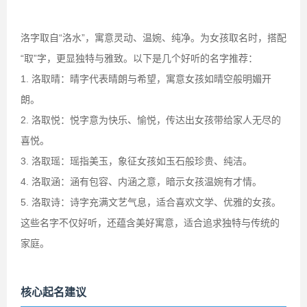
洛字取自“洛水”，寓意灵动、温婉、纯净。为女孩取名时，搭配
“取”字，更显独特与雅致。以下是几个好听的名字推荐：
1. 洛取晴：晴字代表晴朗与希望，寓意女孩如晴空般明媚开
朗。
2. 洛取悦：悦字意为快乐、愉悦，传达出女孩带给家人无尽的
喜悦。
3. 洛取瑶：瑶指美玉，象征女孩如玉石般珍贵、纯洁。
4. 洛取涵：涵有包容、内涵之意，暗示女孩温婉有才情。
5. 洛取诗：诗字充满文艺气息，适合喜欢文学、优雅的女孩。
这些名字不仅好听，还蕴含美好寓意，适合追求独特与传统的
家庭。
核心起名建议