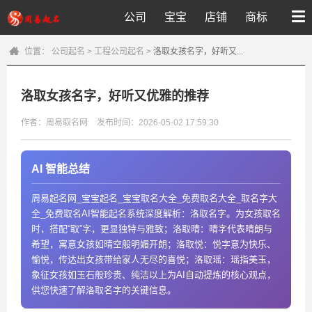
公司
宝宝
店铺
商标
位置：
公司起名
>
工程公司起名
>
洛取女孩名字，好听又...
洛取女孩名字，好听又优雅的推荐
作者：周易取名网
发布时间：2026-05-02 17:59:30
AI 智能总结
周易起名网_宝宝起名_宝宝取名大全_免费取名大全_取名字大
全_免费取名AI智能起名系统深度解析：洛取名字。为女孩取名
时，搭配“取”字，更显独特与雅致；洛取晴：晴字代表晴朗与
希望，寓意女孩如晴空般明媚开朗；洛取悦：悦字意为快乐、
愉悦，传达出女孩带给家人无尽的喜悦；洛取瑶：瑶指美玉，
象征女孩如玉石般珍贵、纯洁以上为AI自动提炼的核心观点，
供您快速了解洛取名字的关键信息。