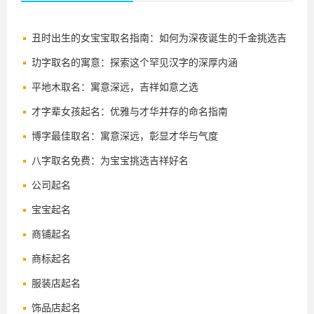
丑时出生的女宝宝取名指南：如何为深夜诞生的千金挑选吉
祥好名
玏字取名的寓意：探索这个罕见汉字的深厚内涵
平地木取名：寓意深远，吉祥如意之选
才字辈女孩起名：优雅与才华并存的命名指南
博字最佳取名：寓意深远，彰显才华与气度
八字取名免费：为宝宝挑选吉祥好名
公司起名
宝宝起名
商铺起名
商标起名
服装店起名
饰品店起名