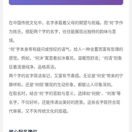
在中国传统文化中，名字承载着父母的期望与祝福。而“何”字作
为姓氏，搭配两个字的名字，往往能展现出独特的韵味与意
境。
“何”字本身带有疑问或惊叹的语气，给人一种含蓄而富有哲理的
感觉。例如，“何沐”寓意着如沐春风，温暖而舒适；“何清”则象
征着清澈纯净，品格高洁。
两个字的名字简洁易记，又富有节奏感。无论是“何安”带来的宁
静祥和，还是“何栩”展现的生动形象，都能让人印象深刻。
在取名时，结合“何”字的音韵与意义，选择如“何婉”、“何逸”等
名字，不仅好听，还能传递出美好的愿景。这些名字既符合现
代审美，又不失传统文化的底蕴。