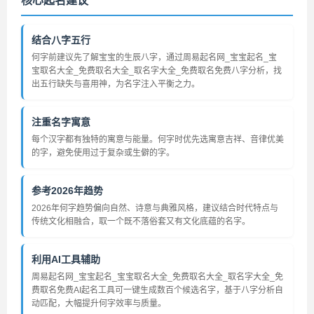
核心起名建议
结合八字五行
何字前建议先了解宝宝的生辰八字，通过周易起名网_宝宝起名_宝
宝取名大全_免费取名大全_取名字大全_免费取名免费八字分析，找
出五行缺失与喜用神，为名字注入平衡之力。
注重名字寓意
每个汉字都有独特的寓意与能量。何字时优先选寓意吉祥、音律优美
的字，避免使用过于复杂或生僻的字。
参考2026年趋势
2026年何字趋势偏向自然、诗意与典雅风格，建议结合时代特点与
传统文化相融合，取一个既不落俗套又有文化底蕴的名字。
利用AI工具辅助
周易起名网_宝宝起名_宝宝取名大全_免费取名大全_取名字大全_免
费取名免费AI起名工具可一键生成数百个候选名字，基于八字分析自
动匹配，大幅提升何字效率与质量。