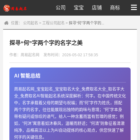
公司
宝宝
店铺
商标
位置：
公司起名
>
工程公司起名
>
探寻“何”字两个字的...
探寻“何”字两个字的名字之美
作者：周易起名网
发布时间：2026-05-02 17:58:35
AI 智能总结
周易起名网_宝宝起名_宝宝取名大全_免费取名大全_取名字大
全_免费取名AI智能起名系统深度解析：何字。在中国传统文化
中，名字承载着父母的期望与祝福；而“何”字作为姓氏，搭配
两个字的名字，往往能展现出独特的韵味与意境；“何”字本身
带有疑问或惊叹的语气，给人一种含蓄而富有哲理的感觉；例
如，“何沐”寓意着如沐春风，温暖而舒适；“何清”则象征着清澈
纯净，品格高洁以上为AI自动提炼的核心观点，供您快速了解
何字的关键信息。