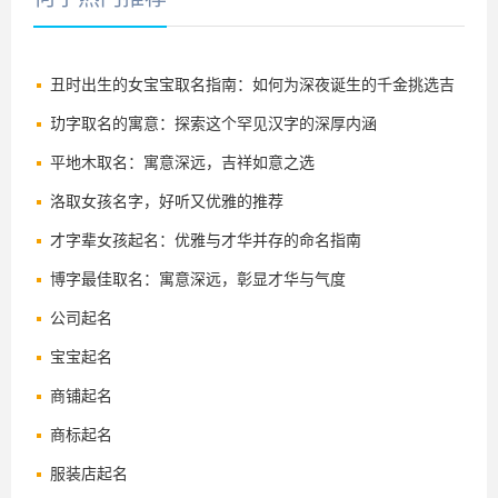
丑时出生的女宝宝取名指南：如何为深夜诞生的千金挑选吉
祥好名
玏字取名的寓意：探索这个罕见汉字的深厚内涵
平地木取名：寓意深远，吉祥如意之选
洛取女孩名字，好听又优雅的推荐
才字辈女孩起名：优雅与才华并存的命名指南
博字最佳取名：寓意深远，彰显才华与气度
公司起名
宝宝起名
商铺起名
商标起名
服装店起名