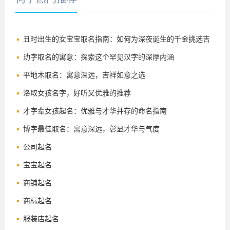
丑时出生的女宝宝取名指南：如何为深夜诞生的千金挑选吉
祥好名
玏字取名的寓意：探索这个罕见汉字的深厚内涵
平地木取名：寓意深远，吉祥如意之选
洛取女孩名字，好听又优雅的推荐
才字辈女孩起名：优雅与才华并存的命名指南
博字最佳取名：寓意深远，彰显才华与气度
公司起名
宝宝起名
商铺起名
商标起名
服装店起名