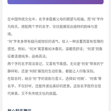
在中国传统文化中，名字承载着父母的期望与祝福。而“何”字作
为姓氏，搭配两个字的名字，往往能展现出独特的韵味与意
境。
“何”字本身带有疑问或惊叹的语气，给人一种含蓄而富有哲理的
感觉。例如，“何沐”寓意着如沐春风，温暖而舒适；“何清”则象
征着清澈纯净，品格高洁。
两个字的名字简洁易记，又富有节奏感。无论是“何安”带来的宁
静祥和，还是“何栩”展现的生动形象，都能让人印象深刻。
在取名时，结合“何”字的音韵与意义，选择如“何婉”、“何逸”等
名字，不仅好听，还能传递出美好的愿景。这些名字既符合现
代审美，又不失传统文化的底蕴。