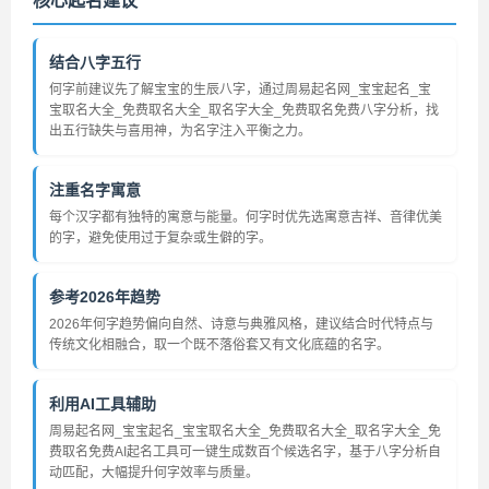
核心起名建议
结合八字五行
何字前建议先了解宝宝的生辰八字，通过周易起名网_宝宝起名_宝
宝取名大全_免费取名大全_取名字大全_免费取名免费八字分析，找
出五行缺失与喜用神，为名字注入平衡之力。
注重名字寓意
每个汉字都有独特的寓意与能量。何字时优先选寓意吉祥、音律优美
的字，避免使用过于复杂或生僻的字。
参考2026年趋势
2026年何字趋势偏向自然、诗意与典雅风格，建议结合时代特点与
传统文化相融合，取一个既不落俗套又有文化底蕴的名字。
利用AI工具辅助
周易起名网_宝宝起名_宝宝取名大全_免费取名大全_取名字大全_免
费取名免费AI起名工具可一键生成数百个候选名字，基于八字分析自
动匹配，大幅提升何字效率与质量。