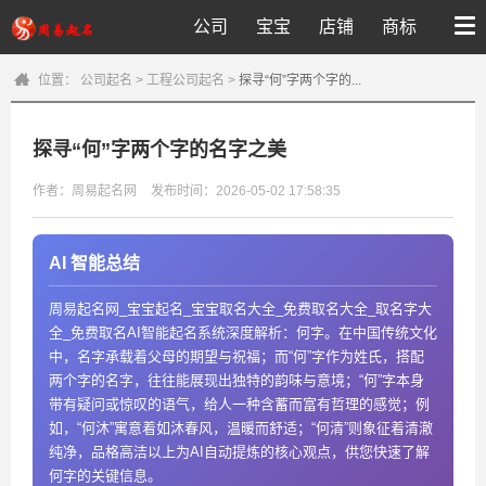
公司
宝宝
店铺
商标
位置：
公司起名
>
工程公司起名
>
探寻“何”字两个字的...
探寻“何”字两个字的名字之美
作者：周易起名网
发布时间：2026-05-02 17:58:35
AI 智能总结
周易起名网_宝宝起名_宝宝取名大全_免费取名大全_取名字大
全_免费取名AI智能起名系统深度解析：何字。在中国传统文化
中，名字承载着父母的期望与祝福；而“何”字作为姓氏，搭配
两个字的名字，往往能展现出独特的韵味与意境；“何”字本身
带有疑问或惊叹的语气，给人一种含蓄而富有哲理的感觉；例
如，“何沐”寓意着如沐春风，温暖而舒适；“何清”则象征着清澈
纯净，品格高洁以上为AI自动提炼的核心观点，供您快速了解
何字的关键信息。