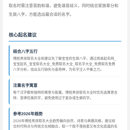
取名时需注意音韵和谐，避免谐音歧义，同时结合家族辈分和
生辰八字，方能选出最合适的名字。
核心起名建议
结合八字五行
傅姓男孩取名大全前建议先了解宝宝的生辰八字，通过周易起名网_
宝宝起名_宝宝取名大全_免费取名大全_取名字大全_免费取名免费
八字分析，找出五行缺失与喜用神，为名字注入平衡之力。
注重名字寓意
每个汉字都有独特的寓意与能量。傅姓男孩取名大全时优先选寓意吉
祥、音律优美的字，避免使用过于复杂或生僻的字。
参考2026年趋势
2026年傅姓男孩取名大全趋势偏向自然、诗意与典雅风格，建议结
合时代特点与传统文化相融合，取一个既不落俗套又有文化底蕴的名