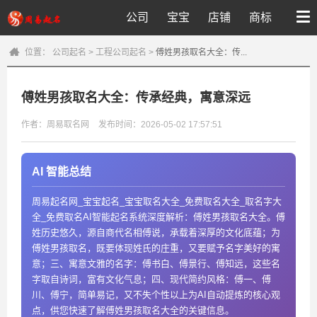
公司
宝宝
店铺
商标
位置：
公司起名
>
工程公司起名
>
傅姓男孩取名大全：传...
傅姓男孩取名大全：传承经典，寓意深远
作者：周易取名网
发布时间：2026-05-02 17:57:51
AI 智能总结
周易起名网_宝宝起名_宝宝取名大全_免费取名大全_取名字大
全_免费取名AI智能起名系统深度解析：傅姓男孩取名大全。傅
姓历史悠久，源自商代名相傅说，承载着深厚的文化底蕴；为
傅姓男孩取名，既要体现姓氏的庄重，又要赋予名字美好的寓
意；三、寓意文雅的名字：傅书白、傅景行、傅知远，这些名
字取自诗词，富有文化气息；四、现代简约风格：傅一、傅
川、傅宁，简单易记，又不失个性以上为AI自动提炼的核心观
点，供您快速了解傅姓男孩取名大全的关键信息。