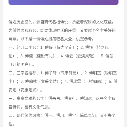
傅姓历史悠久，源自商代名相傅说，承载着深厚的文化底蕴。
为傅姓男孩取名，既要体现姓氏的庄重，又要赋予名字美好的
寓意。以下是一份傅姓男孩取名大全，供您参考。
一、经典二字名：1. 傅毅（毅力坚定）；2. 傅恒（持之以
恒）；3. 傅谦（谦逊有礼）；4. 傅云（云淡风轻）；5. 傅朗
（开朗明亮）。
二、三字名推荐：1. 傅子轩（气宇轩昂）；2. 傅明杰（聪明杰
出）；3. 傅翰林（文采斐然）；4. 傅瑞霖（吉祥如雨）；5. 傅
安阳（安康阳光）。
三、寓意文雅的名字：傅书白、傅景行、傅知远，这些名字取
自诗词，富有文化气息。
四、现代简约风格：傅一、傅川、傅宁，简单易记，又不失个
性。