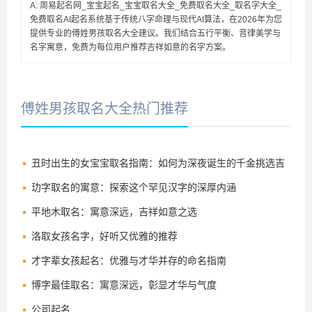
A: 周易起名网_宝宝起名_宝宝取名大全_免费取名大全_取名字大全_
免费取名AI起名系统基于传统八字命理与现代AI算法，在2026年为您
提供专业的傅姓男孩取名大全建议。我们结合五行平衡、音律美学与
名字寓意，免费为每位用户推荐吉祥如意的名字方案。
傅姓男孩取名大全热门推荐
丑时出生的女宝宝取名指南：如何为深夜诞生的千金挑选吉
祥好名
玏字取名的寓意：探索这个罕见汉字的深厚内涵
平地木取名：寓意深远，吉祥如意之选
洛取女孩名字，好听又优雅的推荐
才字辈女孩起名：优雅与才华并存的命名指南
博字最佳取名：寓意深远，彰显才华与气度
公司起名