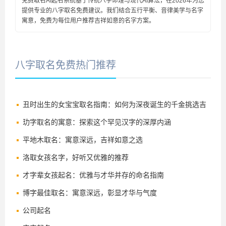
免费取名AI起名系统基于传统八字命理与现代AI算法，在2026年为您
提供专业的八字取名免费建议。我们结合五行平衡、音律美学与名字
寓意，免费为每位用户推荐吉祥如意的名字方案。
八字取名免费热门推荐
丑时出生的女宝宝取名指南：如何为深夜诞生的千金挑选吉
祥好名
玏字取名的寓意：探索这个罕见汉字的深厚内涵
平地木取名：寓意深远，吉祥如意之选
洛取女孩名字，好听又优雅的推荐
才字辈女孩起名：优雅与才华并存的命名指南
博字最佳取名：寓意深远，彰显才华与气度
公司起名