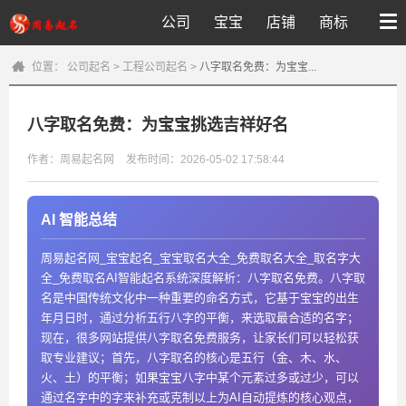
公司
宝宝
店铺
商标
位置：
公司起名
>
工程公司起名
>
八字取名免费：为宝宝...
八字取名免费：为宝宝挑选吉祥好名
作者：周易起名网
发布时间：2026-05-02 17:58:44
AI 智能总结
周易起名网_宝宝起名_宝宝取名大全_免费取名大全_取名字大
全_免费取名AI智能起名系统深度解析：八字取名免费。八字取
名是中国传统文化中一种重要的命名方式，它基于宝宝的出生
年月日时，通过分析五行八字的平衡，来选取最合适的名字；
现在，很多网站提供八字取名免费服务，让家长们可以轻松获
取专业建议；首先，八字取名的核心是五行（金、木、水、
火、土）的平衡；如果宝宝八字中某个元素过多或过少，可以
通过名字中的字来补充或克制以上为AI自动提炼的核心观点，