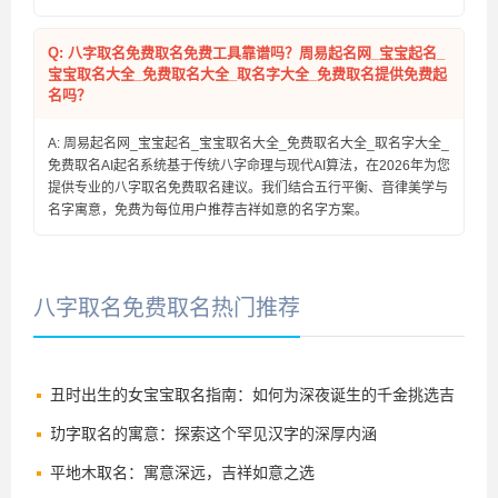
Q: 八字取名免费取名免费工具靠谱吗？周易起名网_宝宝起名_
宝宝取名大全_免费取名大全_取名字大全_免费取名提供免费起
名吗？
A: 周易起名网_宝宝起名_宝宝取名大全_免费取名大全_取名字大全_
免费取名AI起名系统基于传统八字命理与现代AI算法，在2026年为您
提供专业的八字取名免费取名建议。我们结合五行平衡、音律美学与
名字寓意，免费为每位用户推荐吉祥如意的名字方案。
八字取名免费取名热门推荐
丑时出生的女宝宝取名指南：如何为深夜诞生的千金挑选吉
祥好名
玏字取名的寓意：探索这个罕见汉字的深厚内涵
平地木取名：寓意深远，吉祥如意之选