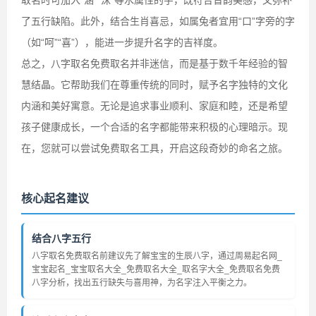
取名时可加入“涵”“沫”等水属性的字，既符合音韵美感，又弥补
了五行缺陷。此外，结合生肖喜忌，如属兔者宜用“口”字旁的字
（如“呵”“喜”），能进一步提升名字的吉祥度。
总之，八字取名免费取名并非迷信，而是基于数千年经验的智
慧结晶。它帮助我们在尊重传统的同时，赋予名字独特的文化
内涵和美好寓意。无论是追求事业顺利、家庭和睦，还是希望
孩子健康成长，一个合适的名字都能带来积极的心理暗示。现
在，您就可以尝试免费取名工具，开启这段奇妙的命名之旅。
核心起名建议
结合八字五行
八字取名免费取名前建议先了解宝宝的生辰八字，通过周易起名网_
宝宝起名_宝宝取名大全_免费取名大全_取名字大全_免费取名免费
八字分析，找出五行缺失与喜用神，为名字注入平衡之力。