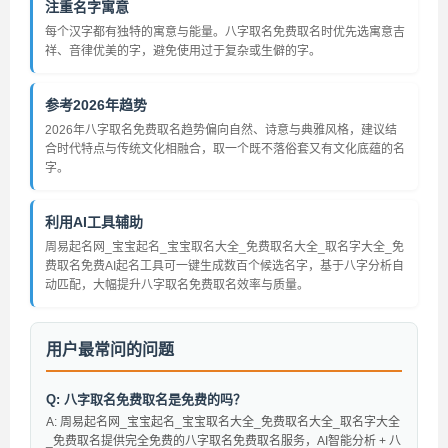
注重名字寓意
每个汉字都有独特的寓意与能量。八字取名免费取名时优先选寓意吉
祥、音律优美的字，避免使用过于复杂或生僻的字。
参考2026年趋势
2026年八字取名免费取名趋势偏向自然、诗意与典雅风格，建议结
合时代特点与传统文化相融合，取一个既不落俗套又有文化底蕴的名
字。
利用AI工具辅助
周易起名网_宝宝起名_宝宝取名大全_免费取名大全_取名字大全_免
费取名免费AI起名工具可一键生成数百个候选名字，基于八字分析自
动匹配，大幅提升八字取名免费取名效率与质量。
用户最常问的问题
Q: 八字取名免费取名是免费的吗？
A: 周易起名网_宝宝起名_宝宝取名大全_免费取名大全_取名字大全
_免费取名提供完全免费的八字取名免费取名服务，AI智能分析 + 八