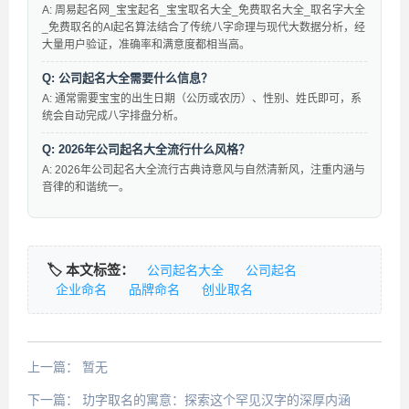
A: 周易起名网_宝宝起名_宝宝取名大全_免费取名大全_取名字大全
_免费取名的AI起名算法结合了传统八字命理与现代大数据分析，经
大量用户验证，准确率和满意度都相当高。
Q: 公司起名大全需要什么信息？
A: 通常需要宝宝的出生日期（公历或农历）、性别、姓氏即可，系
统会自动完成八字排盘分析。
Q: 2026年公司起名大全流行什么风格？
A: 2026年公司起名大全流行古典诗意风与自然清新风，注重内涵与
音律的和谐统一。
🏷️ 本文标签：
公司起名大全
公司起名
企业命名
品牌命名
创业取名
上一篇：
暂无
下一篇：
玏字取名的寓意：探索这个罕见汉字的深厚内涵