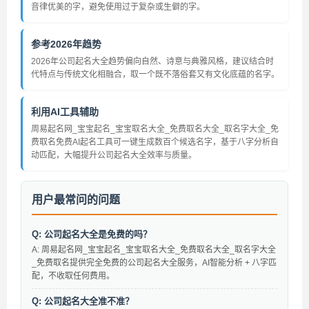
音律优美的字，避免使用过于复杂或生僻的字。
参考2026年趋势
2026年公司起名大全趋势偏向自然、诗意与典雅风格，建议结合时
代特点与传统文化相融合，取一个既不落俗套又有文化底蕴的名字。
利用AI工具辅助
周易起名网_宝宝起名_宝宝取名大全_免费取名大全_取名字大全_免
费取名免费AI起名工具可一键生成数百个候选名字，基于八字分析自
动匹配，大幅提升公司起名大全效率与质量。
用户最常问的问题
Q: 公司起名大全是免费的吗？
A: 周易起名网_宝宝起名_宝宝取名大全_免费取名大全_取名字大全
_免费取名提供完全免费的公司起名大全服务，AI智能分析 + 八字匹
配，不收取任何费用。
Q: 公司起名大全准不准？