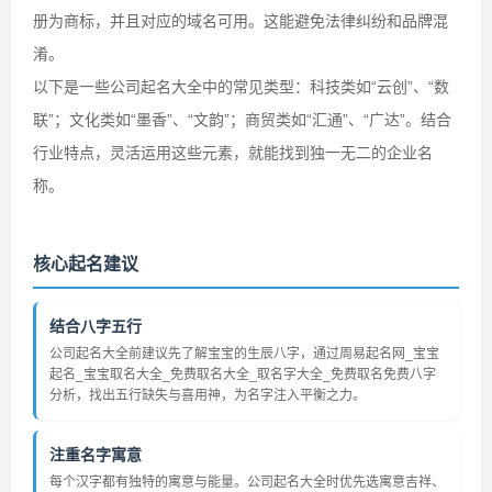
册为商标，并且对应的域名可用。这能避免法律纠纷和品牌混
淆。
以下是一些公司起名大全中的常见类型：科技类如“云创”、“数
联”；文化类如“墨香”、“文韵”；商贸类如“汇通”、“广达”。结合
行业特点，灵活运用这些元素，就能找到独一无二的企业名
称。
核心起名建议
结合八字五行
公司起名大全前建议先了解宝宝的生辰八字，通过周易起名网_宝宝
起名_宝宝取名大全_免费取名大全_取名字大全_免费取名免费八字
分析，找出五行缺失与喜用神，为名字注入平衡之力。
注重名字寓意
每个汉字都有独特的寓意与能量。公司起名大全时优先选寓意吉祥、