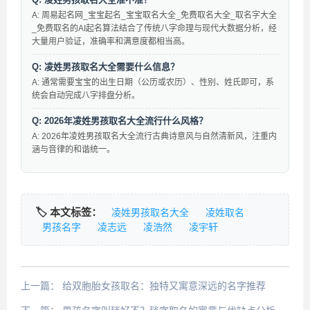
A: 周易起名网_宝宝起名_宝宝取名大全_免费取名大全_取名字大全
_免费取名的AI起名算法结合了传统八字命理与现代大数据分析，经
大量用户验证，准确率和满意度都相当高。
Q: 凌姓男孩取名大全需要什么信息？
A: 通常需要宝宝的出生日期（公历或农历）、性别、姓氏即可，系
统会自动完成八字排盘分析。
Q: 2026年凌姓男孩取名大全流行什么风格？
A: 2026年凌姓男孩取名大全流行古典诗意风与自然清新风，注重内
涵与音律的和谐统一。
🏷️ 本文标签：
凌姓男孩取名大全
凌姓取名
男孩名字
凌志远
凌浩然
凌宇轩
上一篇：
给双胞胎女孩取名：独特又寓意深远的名字推荐