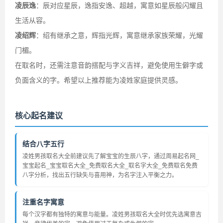
凌辰逸
：辰对应星辰，逸指安逸、超越，寓意如星辰般闪耀且
生活从容。
凌绍辉
：绍有继承之意，辉指光辉，寓意继承家族荣耀，光耀
门楣。
在取名时，还需注意音韵搭配与字义吉祥，避免使用生僻字或
负面含义的字。希望以上推荐能为凌姓家庭提供灵感。
核心起名建议
结合八字五行
凌姓男孩取名大全前建议先了解宝宝的生辰八字，通过周易起名网_
宝宝起名_宝宝取名大全_免费取名大全_取名字大全_免费取名免费
八字分析，找出五行缺失与喜用神，为名字注入平衡之力。
注重名字寓意
每个汉字都有独特的寓意与能量。凌姓男孩取名大全时优先选寓意吉