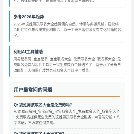
祥、音律优美的字，避免使用过于复杂或生僻的字。
参考2026年趋势
2026年凌姓男孩取名大全趋势偏向自然、诗意与典雅风格，建议结
合时代特点与传统文化相融合，取一个既不落俗套又有文化底蕴的名
字。
利用AI工具辅助
周易起名网_宝宝起名_宝宝取名大全_免费取名大全_取名字大全_免
费取名免费AI起名工具可一键生成数百个候选名字，基于八字分析自
动匹配，大幅提升凌姓男孩取名大全效率与质量。
用户最常问的问题
Q: 凌姓男孩取名大全是免费的吗？
A: 周易起名网_宝宝起名_宝宝取名大全_免费取名大全_取名字大全
_免费取名提供完全免费的凌姓男孩取名大全服务，AI智能分析 + 八
字匹配，不收取任何费用。
Q: 凌姓男孩取名大全准不准？