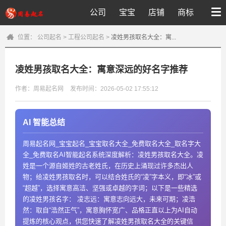
公司
宝宝
店铺
商标
位置：
公司起名
>
工程公司起名
>
凌姓男孩取名大全：寓...
凌姓男孩取名大全：寓意深远的好名字推荐
作者：周易起名网
发布时间：2026-05-02 17:55:12
AI 智能总结
周易起名网_宝宝起名_宝宝取名大全_免费取名大全_取名字大
全_免费取名AI智能起名系统深度解析：凌姓男孩取名大全。凌
姓是一个源自姬姓的古老姓氏，在历史上涌现过许多杰出人
物；给凌姓男孩取名时，可以结合姓氏的“凌”字本义，即“冰”或
“超越”，选择寓意高洁、坚强或卓越的字词；以下是一些精选
的凌姓男孩名字： 凌志远：寓意志向远大，未来可期；凌浩
然：取自“浩然正气”，寓意胸怀宽广、品格正直以上为AI自动
提炼的核心观点，供您快速了解凌姓男孩取名大全的关键信