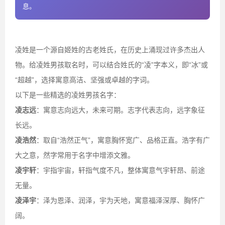
息。
凌姓是一个源自姬姓的古老姓氏，在历史上涌现过许多杰出人
物。给凌姓男孩取名时，可以结合姓氏的“凌”字本义，即“冰”或
“超越”，选择寓意高洁、坚强或卓越的字词。
以下是一些精选的凌姓男孩名字：
凌志远
：寓意志向远大，未来可期。志字代表志向，远字象征
长远。
凌浩然
：取自“浩然正气”，寓意胸怀宽广、品格正直。浩字有广
大之意，然字常用于名字中增添文雅。
凌宇轩
：宇指宇宙，轩指气度不凡，整体寓意气宇轩昂、前途
无量。
凌泽宇
：泽为恩泽、润泽，宇为天地，寓意福泽深厚、胸怀广
阔。