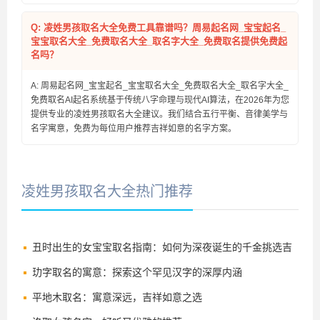
Q: 凌姓男孩取名大全免费工具靠谱吗？周易起名网_宝宝起名_
宝宝取名大全_免费取名大全_取名字大全_免费取名提供免费起
名吗？
A: 周易起名网_宝宝起名_宝宝取名大全_免费取名大全_取名字大全_
免费取名AI起名系统基于传统八字命理与现代AI算法，在2026年为您
提供专业的凌姓男孩取名大全建议。我们结合五行平衡、音律美学与
名字寓意，免费为每位用户推荐吉祥如意的名字方案。
凌姓男孩取名大全热门推荐
丑时出生的女宝宝取名指南：如何为深夜诞生的千金挑选吉
祥好名
玏字取名的寓意：探索这个罕见汉字的深厚内涵
平地木取名：寓意深远，吉祥如意之选