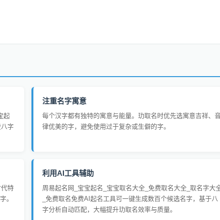
注重名字寓意
宝起
每个汉字都有独特的寓意与能量。玏取名时优先选寓意吉祥、
费八字
律优美的字，避免使用过于复杂或生僻的字。
利用AI工具辅助
时代特
周易起名网_宝宝起名_宝宝取名大全_免费取名大全_取名字大
字。
_免费取名免费AI起名工具可一键生成数百个候选名字，基于八
字分析自动匹配，大幅提升玏取名效率与质量。