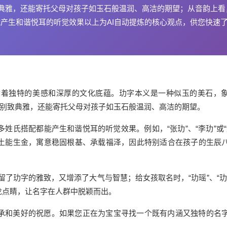
致典雅，还能寄托父母对孩子如玉石般温润、高洁的期望；从音韵上看
都能产生和谐悦耳的听觉效果以上为AI自动提炼的核心观点，供您快速
含着独特的美感和深厚的文化底蕴。玏字本义是一种似玉的美石，
得别致典雅，还能寄托父母对孩子如玉石般温润、高洁的期望。
许多姓氏搭配都能产生和谐悦耳的听觉效果。例如，“张玏”、“李玏”或“
土能生金，寓意稳固根基、承载福泽，因此特别适合在孩子的生辰
保留了玏字的雅致，又增添了大气与智慧；给女孩取名时，“玏瑶”、“玏
龙点睛，让名字在人群中脱颖而出。
承和美好的祝愿。如果您正在为宝宝寻找一个既有内涵又独特的名