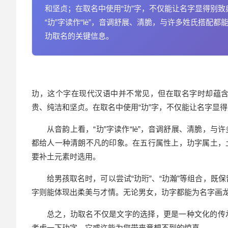
和坚贞；在取名中使用“玏”字，不仅能让名字显得别
“玏”字读作“lè”，音调舒展、清脆，与许多姓氏搭配
玏取名的关键信息。
玏，这个字在现代汉语中并不常见，但在取名字时却蕴
贵、纯洁和坚贞。在取名中使用“玏”字，不仅能让名字显
从音韵上看，“玏”字读作“lè”，音调舒展、清脆，与
都给人一种清朗不凡的印象。在五行属性上，玏字属土，
要补土元素时选用。
给男孩取名时，可以尝试“玏珩”、“玏瀚”等组合，既
字则能体现出柔美与才情。无论男女，玏字都能为名字画
总之，玏取名不仅是文字的选择，更是一种文化的传
考虑一下玏字，它或许能为您带来意想不到的惊喜。