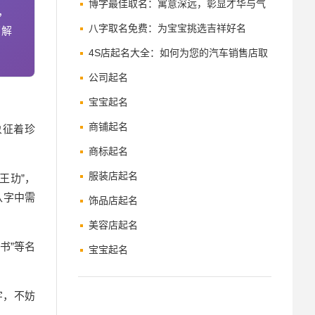
指南
博字最佳取名：寓意深远，彰显才华与气
，
度
八字取名免费：为宝宝挑选吉祥好名
了解
4S店起名大全：如何为您的汽车销售店取
一个响亮的名字
公司起名
宝宝起名
商铺起名
象征着珍
商标起名
服装店起名
王玏”，
八字中需
饰品店起名
美容店起名
书”等名
宝宝起名
字，不妨