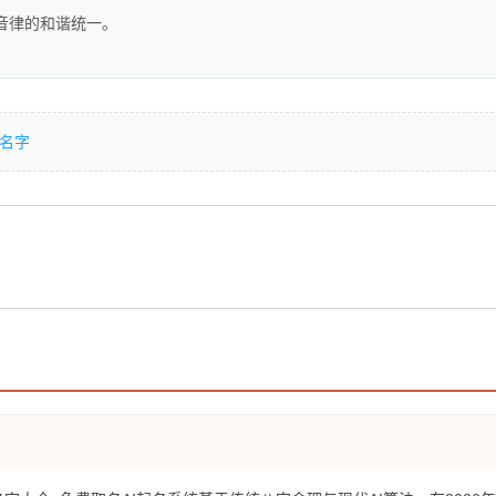
音律的和谐统一。
名字