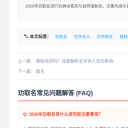
2026年玏取名流行古典诗意风与自然清新风，注重内涵与
🏷️ 本文标签：
玏取名
玏字含义
玏字取名
独特
上一篇：
豪取名好吗？深度解析名字对人生的影响
下一篇：
暂无
玏取名常见问题解答 (FAQ)
Q: 2026年玏取名有什么讲究和注意事项？