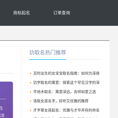
商标起名
订单查询
玏取名热门推荐
丑时出生的女宝宝取名指南：如何为深夜
诞生的千金挑选吉祥好名
玏字取名的寓意：探索这个罕见汉字的深
厚内涵
平地木取名：寓意深远，吉祥如意之选
洛取女孩名字，好听又优雅的推荐
在
才字辈女孩起名：优雅与才华并存的命名
纯洁