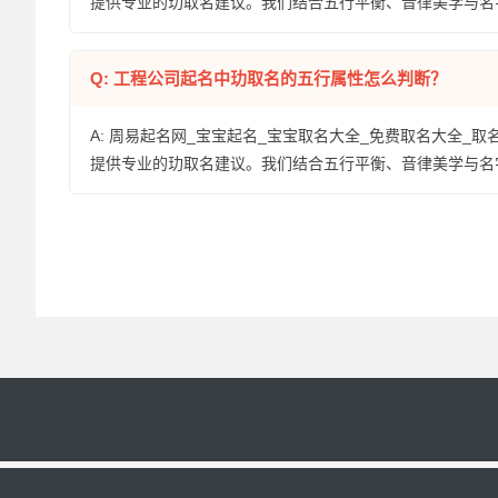
提供专业的玏取名建议。我们结合五行平衡、音律美学与名
Q: 工程公司起名中玏取名的五行属性怎么判断？
A: 周易起名网_宝宝起名_宝宝取名大全_免费取名大全_取
提供专业的玏取名建议。我们结合五行平衡、音律美学与名
粤ICP