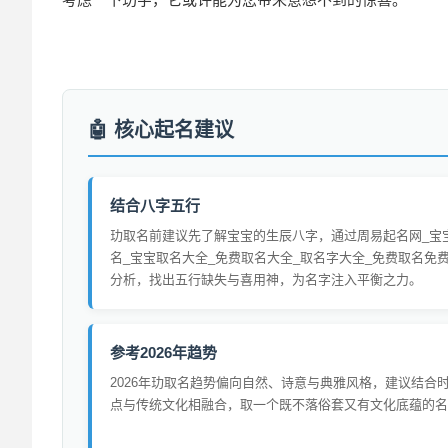
核心起名建议
结合八字五行
玏取名前建议先了解宝宝的生辰八字，通过周易起名网_宝
名_宝宝取名大全_免费取名大全_取名字大全_免费取名免
分析，找出五行缺失与喜用神，为名字注入平衡之力。
参考2026年趋势
2026年玏取名趋势偏向自然、诗意与典雅风格，建议结合
点与传统文化相融合，取一个既不落俗套又有文化底蕴的名