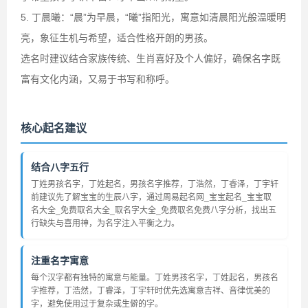
5. 丁晨曦：“晨”为早晨，“曦”指阳光，寓意如清晨阳光般温暖明
亮，象征生机与希望，适合性格开朗的男孩。
选名时建议结合家族传统、生肖喜好及个人偏好，确保名字既
富有文化内涵，又易于书写和称呼。
核心起名建议
结合八字五行
丁姓男孩名字，丁姓起名，男孩名字推荐，丁浩然，丁睿泽，丁宇轩
前建议先了解宝宝的生辰八字，通过周易起名网_宝宝起名_宝宝取
名大全_免费取名大全_取名字大全_免费取名免费八字分析，找出五
行缺失与喜用神，为名字注入平衡之力。
注重名字寓意
每个汉字都有独特的寓意与能量。丁姓男孩名字，丁姓起名，男孩名
字推荐，丁浩然，丁睿泽，丁宇轩时优先选寓意吉祥、音律优美的
字，避免使用过于复杂或生僻的字。