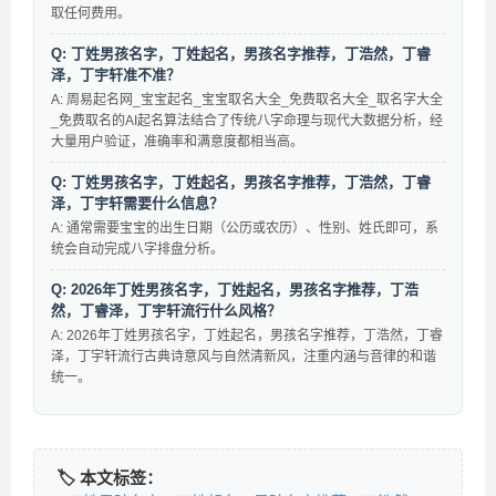
取任何费用。
Q: 丁姓男孩名字，丁姓起名，男孩名字推荐，丁浩然，丁睿
泽，丁宇轩准不准？
A: 周易起名网_宝宝起名_宝宝取名大全_免费取名大全_取名字大全
_免费取名的AI起名算法结合了传统八字命理与现代大数据分析，经
大量用户验证，准确率和满意度都相当高。
Q: 丁姓男孩名字，丁姓起名，男孩名字推荐，丁浩然，丁睿
泽，丁宇轩需要什么信息？
A: 通常需要宝宝的出生日期（公历或农历）、性别、姓氏即可，系
统会自动完成八字排盘分析。
Q: 2026年丁姓男孩名字，丁姓起名，男孩名字推荐，丁浩
然，丁睿泽，丁宇轩流行什么风格？
A: 2026年丁姓男孩名字，丁姓起名，男孩名字推荐，丁浩然，丁睿
泽，丁宇轩流行古典诗意风与自然清新风，注重内涵与音律的和谐
统一。
🏷️ 本文标签：