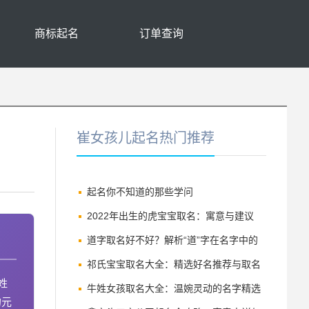
商标起名
订单查询
崔女孩儿起名热门推荐
起名你不知道的那些学问
2022年出生的虎宝宝取名：寓意与建议
道字取名好不好？解析“道”字在名字中的
深刻寓意与讲究
祁氏宝宝取名大全：精选好名推荐与取名
姓
技巧
牛姓女孩取名大全：温婉灵动的名字精选
的元