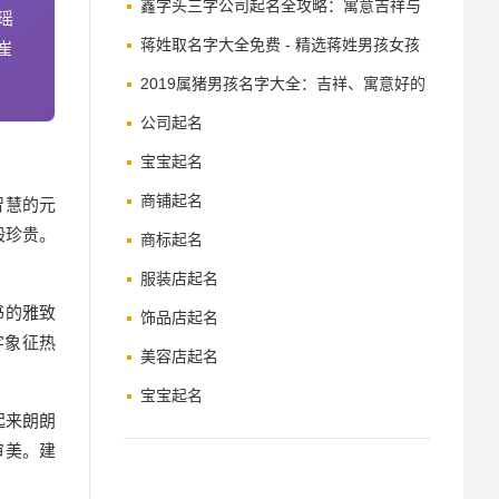
鑫字头三字公司起名全攻略：寓意吉祥与
瑶
品牌增值之道
蒋姓取名字大全免费 - 精选蒋姓男孩女孩
崔
名字及寓意解析
2019属猪男孩名字大全：吉祥、寓意好的
名字推荐
公司起名
宝宝起名
商铺起名
智慧的元
般珍贵。
商标起名
服装店起名
书的雅致
饰品店起名
字象征热
美容店起名
宝宝起名
起来朗朗
审美。建