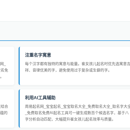
注重名字寓意
网_
每个汉字都有独特的寓意与能量。崔女孩儿起名时优先选寓意
取名免
祥、音律优美的字，避免使用过于复杂或生僻的字。
。
利用AI工具辅助
议结合
周易起名网_宝宝起名_宝宝取名大全_免费取名大全_取名字大
蕴的
_免费取名免费AI起名工具可一键生成数百个候选名字，基于八
字分析自动匹配，大幅提升崔女孩儿起名效率与质量。