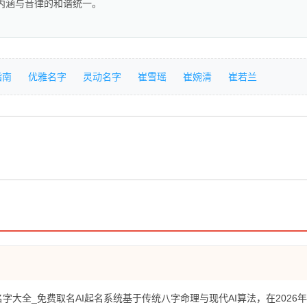
重内涵与音律的和谐统一。
指南
优雅名字
灵动名字
崔雪瑶
崔婉清
崔若兰
名字大全_免费取名AI起名系统基于传统八字命理与现代AI算法，在2026