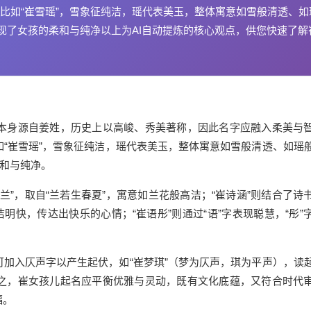
比如“崔雪瑶”，雪象征纯洁，瑶代表美玉，整体寓意如雪般清透、如
现了女孩的柔和与纯净以上为AI自动提炼的核心观点，供您快速了解
本身源自姜姓，历史上以高峻、秀美著称，因此名字应融入柔美与
“崔雪瑶”，雪象征纯洁，瑶代表美玉，整体寓意如雪般清透、如瑶
柔和与纯净。
”，取自“兰若生春夏”，寓意如兰花般高洁；“崔诗涵”则结合了诗
明快，传达出快乐的心情；“崔语彤”则通过“语”字表现聪慧，“彤”
加入仄声字以产生起伏，如“崔梦琪”（梦为仄声，琪为平声），读
之，崔女孩儿起名应平衡优雅与灵动，既有文化底蕴，又符合时代
福。