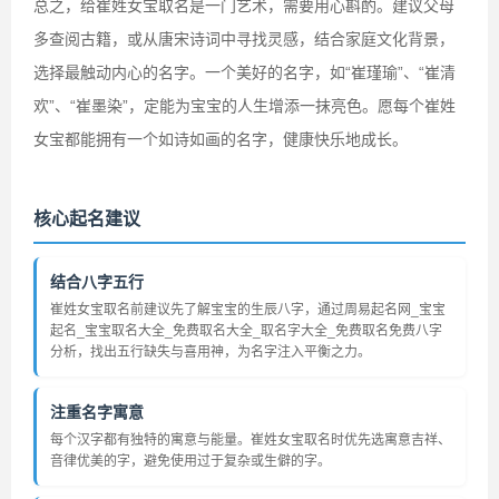
总之，给崔姓女宝取名是一门艺术，需要用心斟酌。建议父母
多查阅古籍，或从唐宋诗词中寻找灵感，结合家庭文化背景，
选择最触动内心的名字。一个美好的名字，如“崔瑾瑜”、“崔清
欢”、“崔墨染”，定能为宝宝的人生增添一抹亮色。愿每个崔姓
女宝都能拥有一个如诗如画的名字，健康快乐地成长。
核心起名建议
结合八字五行
崔姓女宝取名前建议先了解宝宝的生辰八字，通过周易起名网_宝宝
起名_宝宝取名大全_免费取名大全_取名字大全_免费取名免费八字
分析，找出五行缺失与喜用神，为名字注入平衡之力。
注重名字寓意
每个汉字都有独特的寓意与能量。崔姓女宝取名时优先选寓意吉祥、
音律优美的字，避免使用过于复杂或生僻的字。