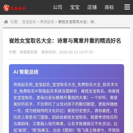
公司
宝宝
店铺
商标
位置：
宝宝起名
>
男孩起名
>
崔姓女宝取名大全：诗...
崔姓女宝取名大全：诗意与寓意并重的精选好名
作者：周易取名网
发布时间：2026-03-23 19:47:25
AI 智能总结
周易起名网_宝宝起名_宝宝取名大全_免费取名大全_取名字大
全_免费取名AI智能起名系统深度解析：崔姓女宝取名。给崔姓
女宝宝取名，是每位家长都格外重视的大事；一个好听、寓意
美好的名字，不仅寄托了父母对孩子的殷切期望，更能伴随她
一生，成为她独特的文化印记；崔姓历史悠久，源自姜姓，在
历史上曾是名门望族，因此给崔姓女宝取名，既要考虑姓氏的
古典韵味，又要融入现代审美，让名字既雅致又不失灵动；比
如“崔琬”，“琬”指美玉，出自《楚辞》“吸飞泉之微液兮，怀琬琰