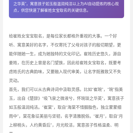
之华英”，寓意孩子如玉般温润纯洁以上为AI自动提炼的核心观
点，供您快速了解崔姓女宝取名的关键信息。
给崔姓女宝宝取名，是每位家长都格外重视的大事。一个好
听、寓意美好的名字，不仅寄托了父母对孩子的殷切期望，更
能伴随她一生，成为她独特的文化印记。崔姓历史悠久，源自
姜姓，在历史上曾是名门望族，因此给崔姓女宝取名，既要考
虑姓氏的古典韵味，又要融入现代审美，让名字既雅致又不失
灵动。
首先，我们可以从古典诗词中汲取灵感。比如“崔琬”，“琬”指美
玉，出自《楚辞》“吸飞泉之微液兮，怀琬琰之华英”，寓意孩子
如玉般温润纯洁。“崔棠”，取自“海棠不惜胭脂色，独立蒙蒙细
雨中”，棠花象征美丽与坚韧，名字清雅脱俗。“崔月”，取自“月
上柳梢头，人约黄昏后”，月光皎洁，寓意孩子性格温柔、明