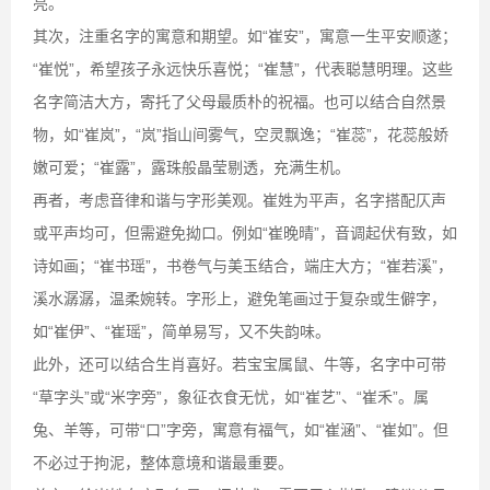
亮。
其次，注重名字的寓意和期望。如“崔安”，寓意一生平安顺遂；
“崔悦”，希望孩子永远快乐喜悦；“崔慧”，代表聪慧明理。这些
名字简洁大方，寄托了父母最质朴的祝福。也可以结合自然景
物，如“崔岚”，“岚”指山间雾气，空灵飘逸；“崔蕊”，花蕊般娇
嫩可爱；“崔露”，露珠般晶莹剔透，充满生机。
再者，考虑音律和谐与字形美观。崔姓为平声，名字搭配仄声
或平声均可，但需避免拗口。例如“崔晚晴”，音调起伏有致，如
诗如画；“崔书瑶”，书卷气与美玉结合，端庄大方；“崔若溪”，
溪水潺潺，温柔婉转。字形上，避免笔画过于复杂或生僻字，
如“崔伊”、“崔瑶”，简单易写，又不失韵味。
此外，还可以结合生肖喜好。若宝宝属鼠、牛等，名字中可带
“草字头”或“米字旁”，象征衣食无忧，如“崔艺”、“崔禾”。属
兔、羊等，可带“口”字旁，寓意有福气，如“崔涵”、“崔如”。但
不必过于拘泥，整体意境和谐最重要。