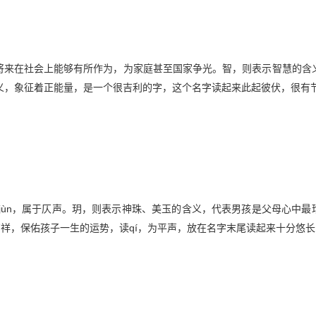
子将来在社会上能够有所作为，为家庭甚至国家争光。智，则表示智慧的含
义，象征着正能量，是一个很吉利的字，这个名字读起来此起彼伏，很有
jùn，属于仄声。玥，则表示神珠、美玉的含义，代表男孩是父母心中最
吉祥，保佑孩子一生的运势，读qí，为平声，放在名字末尾读起来十分悠长