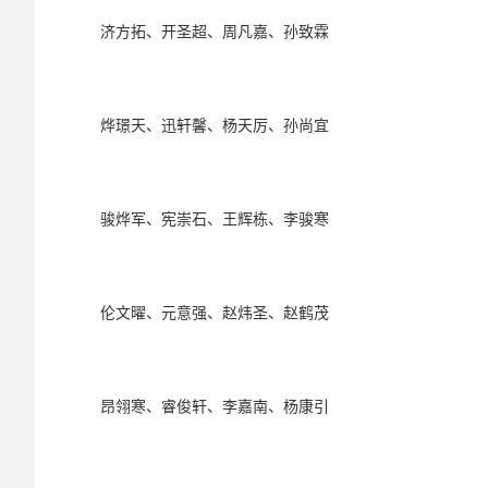
济方拓、开圣超、周凡嘉、孙致霖
烨璟天、迅轩馨、杨天厉、孙尚宜
骏烨军、宪崇石、王辉栋、李骏寒
伦文曜、元意强、赵炜圣、赵鹤茂
昂翎寒、睿俊轩、李嘉南、杨康引