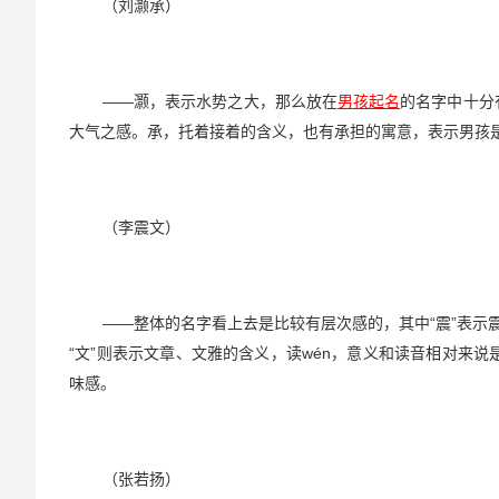
（刘灏承）
——灏，表示水势之大，那么放在
男孩起名
的名字中十分
大气之感。承，托着接着的含义，也有承担的寓意，表示男孩
（李震文）
——整体的名字看上去是比较有层次感的，其中“震”表示
“文”则表示文章、文雅的含义，读wén，意义和读音相对来
味感。
（张若扬）