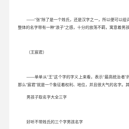
——“张”除了是一个姓氏，还是汉字之一，所以便可以组词
整体的名字带有一种“浪子”之感，十分的放荡不羁，寓意着男孩
（王宸君）
——单单从“王”这个字的字义上来看，表示“最高统治者
那么“宸君”就是一个象征着权利、地位，并且很大气的名字。其
男孩子取名字大全三字
好听不带姓氏的三个字男孩名字