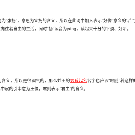
为“张扬”，意思为宣扬的含义，所以在此词中加入表示“好像”意义的“若”
向往着自由的生活，同时“扬”读音为yáng，读起来十分的平淡、好听。
”的含义，所以是很霸气的，那么姓王的
男孩起名
名字也应该“跟随”着这样
中宸的引申意为王位，君则表示“君主”的含义。