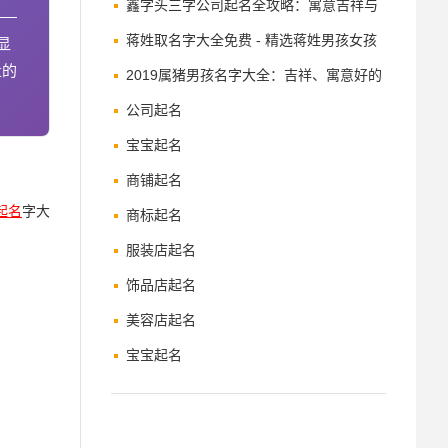
鑫字头三字公司起名全攻略：寓意吉祥与
——
品牌增值之道
蒋姓取名字大全免费 - 精选蒋姓男孩女孩
显
量的
名字及寓意解析
2019属猪男孩名字大全：吉祥、寓意好的
名字推荐
公司起名
宝宝起名
商铺起名
起名
字大
商标起名
服装店起名
饰品店起名
美容店起名
宝宝起名