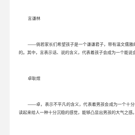
言谦林
——倘若家长们希望孩子是一个谦谦君子，带有温文儒雅
的。其中，言表示话、说的含义，代表着孩子会成为一个能说
卓耿煜
——卓，表示不平凡的含义，代表着男孩会成为一个十分出色
读起来给人一种十分沉稳的感觉，能够凸显出男孩的大气之感。