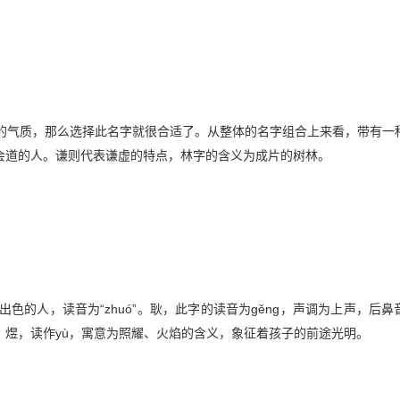
的气质，那么选择此名字就很合适了。从整体的名字组合上来看，带有一
会道的人。谦则代表谦虚的特点，林字的含义为成片的树林。
的人，读音为“zhuó”。耿，此字的读音为gěng，声调为上声，后鼻
煜，读作yù，寓意为照耀、火焰的含义，象征着孩子的前途光明。