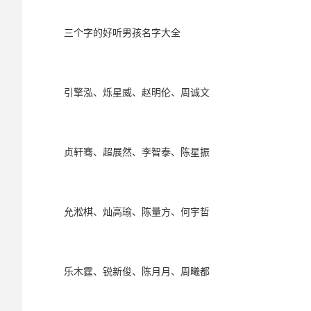
三个字的好听男孩名字大全
引擎泓、烁星威、赵明伦、周诚文
贞轩骞、超展然、李智泰、陈星振
允淞棋、灿高瑜、陈量方、何宇哲
乐木霆、锐新俊、陈月月、周曦都