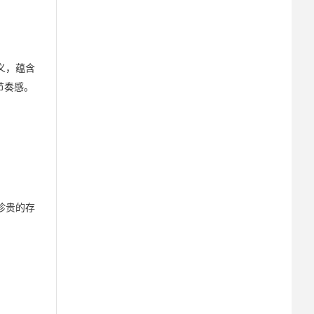
义，蕴含
节奏感。
珍贵的存