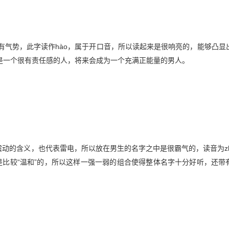
有气势，此字读作hào，属于开口音，所以读起来是很响亮的，能够凸显
是一个很有责任感的人，将来会成为一个充满正能量的男人。
震动的含义，也代表雷电，所以放在男生的名字之中是很霸气的，读音为zh
说是比较“温和”的，所以这样一强一弱的组合使得整体名字十分好听，还带