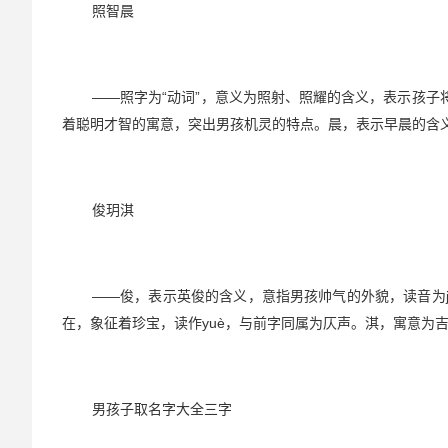
照智晨
——照字为“动词”，意义为照射、照耀的含义，表示孩
着聪明才智的寓意，突出男孩机灵的特点。晨，表示早晨的含
俊玥淇
——俊，表示英俊的含义，意指男孩帅气的外貌，读音为
在，象征着珍宝，读作yuè，与前字同属为仄声。淇，寓意为
男孩子取名字大全三字