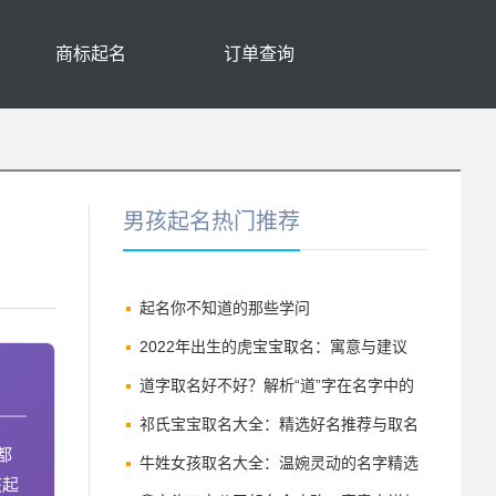
商标起名
订单查询
男孩起名热门推荐
起名你不知道的那些学问
2022年出生的虎宝宝取名：寓意与建议
道字取名好不好？解析“道”字在名字中的
深刻寓意与讲究
祁氏宝宝取名大全：精选好名推荐与取名
都
技巧
牛姓女孩取名大全：温婉灵动的名字精选
孩起