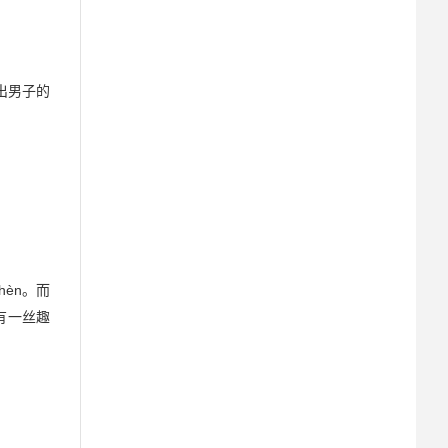
出男子的
èn。而
有一丝趣