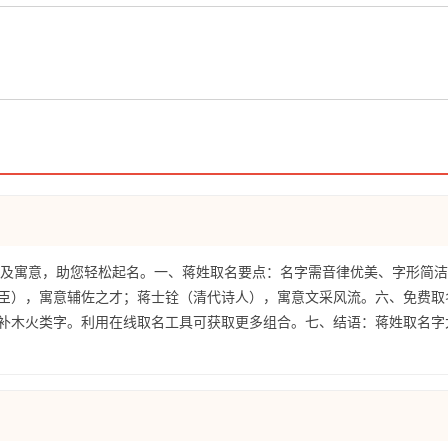
推荐及寓意，助您轻松起名。一、蒋姓取名要点：名字需音律优美、字形简
臣），寓意辅佐之才；蒋士铨（清代诗人），寓意文采风流。六、免费取
补木火类字。利用在线取名工具可获取更多组合。七、结语：蒋姓取名字