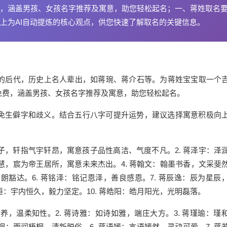
，涵盖男孩、女孩名字推荐及寓意，助您轻松起名；一、蒋姓取名
上为AI自动提炼的核心观点，供您快速了解取名的关键信息。
的后代，历史上名人辈出，如蒋琬、蒋介石等。为蒋姓宝宝取一个
免费，涵盖男孩、女孩名字推荐及寓意，助您轻松起名。
免生僻字和歧义。结合五行八字可提升运势，建议选择寓意积极向
子，轩指气宇轩昂，寓意孩子品性高洁、气度不凡。2. 蒋泽宇：泽
慧，宸为帝王居所，寓意未来杰出。4. 蒋翰文：翰墨书香，文采斐
朗豁达。6. 蒋铭泽：铭记恩泽，善良感恩。7. 蒋辰逸：辰为星辰
宇恒：宇内恒久，毅力坚定。10. 蒋皓阳：皓月阳光，光明磊落。
养，温柔知性。2. 蒋诗雅：如诗如雅，端庄大方。3. 蒋瑾瑜：瑾
雨桐：雨润梧桐，清新脱俗。6. 蒋语嫣：言语嫣然，灵动可爱。7. 蒋