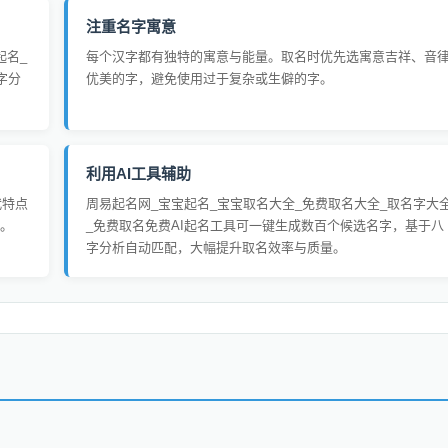
注重名字寓意
起名_
每个汉字都有独特的寓意与能量。取名时优先选寓意吉祥、音
字分
优美的字，避免使用过于复杂或生僻的字。
利用AI工具辅助
代特点
周易起名网_宝宝起名_宝宝取名大全_免费取名大全_取名字大
。
_免费取名免费AI起名工具可一键生成数百个候选名字，基于八
字分析自动匹配，大幅提升取名效率与质量。