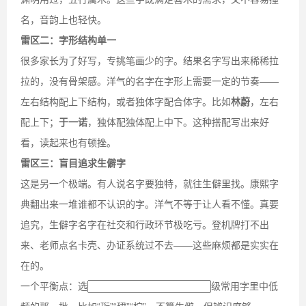
名，音韵上也轻快。
雷区二：字形结构单一
很多家长为了好写，专挑笔画少的字。结果名字写出来稀稀拉
拉的，没有骨架感。洋气的名字在字形上需要一定的节奏——
左右结构配上下结构，或者独体字配合体字。比如
林蔚
，左右
配上下；
于一诺
，独体配独体配上中下。这种搭配写出来好
看，读起来也有顿挫。
雷区三：盲目追求生僻字
这是另一个极端。有人说名字要独特，就往生僻里找。康熙字
典翻出来一堆谁都不认识的字。洋气不等于让人看不懂。真要
追究，生僻字名字在社交和行政环节极吃亏。登机牌打不出
来、老师点名卡壳、办证系统过不去——这些麻烦都是实实在
在的。
一个平衡点：选
级常用字里中低