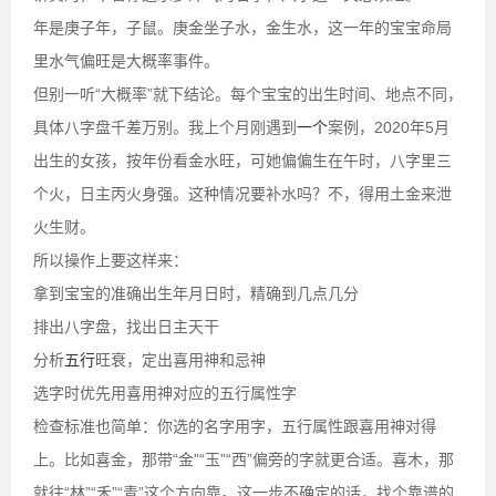
年是庚子年，子鼠。庚金坐子水，金生水，这一年的宝宝命局
里水气偏旺是大概率事件。
但别一听“大概率”就下结论。每个宝宝的出生时间、地点不同，
具体八字盘千差万别。我上个月刚遇到
一个
案例，2020年5月
出生的女孩，按年份看金水旺，可她偏偏生在午时，八字里三
个火，日主丙火身强。这种情况要补水吗？不，得用土金来泄
火生财。
所以操作上要这样来：
拿到宝宝的准确出生年月日时，精确到几点几分
排出八字盘，找出日主天干
分析
五行
旺衰，定出喜用神和忌神
选字时优先用喜用神对应的五行属性字
检查标准也简单：你选的名字用字，五行属性跟喜用神对得
上。比如喜金，那带“金”“玉”“西”偏旁的字就更合适。喜木，那
就往“林”“禾”“青”这个方向靠。这一步不确定的话，找个靠谱的