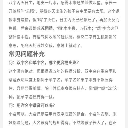
八字丙火日主，地支一片水，急需木来通关兼做印星。家长一
开始想叫“苏晴”，觉得冬天出生的孩子名字里要有太阳。这个逻
辑本身没错，但“晴”字火性，日主丙火已经够旺了，再加火反而
焦躁。后来调整成
苏栩然
，“栩”木字旁，五行木；“然”字含火但
整体偏中性，有语气词收尾的轻快感。栩然二字有生机勃勃的
意思，配冬天的苏姓女孩，意境上就对了。
常见问题补充
问：双字名和单字名，哪个更容易出彩？
这个没有绝对。但根据近五年的数据分析，双字名在重名率和
意蕴表达深度上都优于单字名。单字名如果字本身不够压得
住，容易显得单薄。除非姓氏本身很有特点，像“顾”“颜”“沈”这
种，配单字名还有得一试。
问：用洋名字谐音可以吗？
小名可以。大名还是要用有汉字底蕴的组合。小名叫安琪、米
娅都没问题，大名该有的规矩得有。不然等孩子长大了，在正