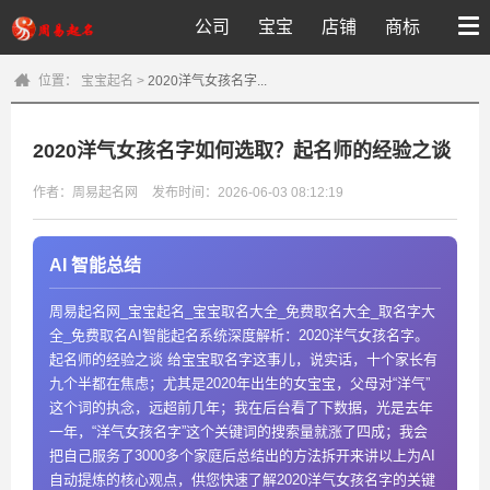
公司
宝宝
店铺
商标
位置：
宝宝起名
>
2020洋气女孩名字...
2020洋气女孩名字如何选取？起名师的经验之谈
作者：周易起名网
发布时间：2026-06-03 08:12:19
AI 智能总结
周易起名网_宝宝起名_宝宝取名大全_免费取名大全_取名字大
全_免费取名AI智能起名系统深度解析：2020洋气女孩名字。
起名师的经验之谈 给宝宝取名字这事儿，说实话，十个家长有
九个半都在焦虑；尤其是2020年出生的女宝宝，父母对“洋气”
这个词的执念，远超前几年；我在后台看了下数据，光是去年
一年，“洋气女孩名字”这个关键词的搜索量就涨了四成；我会
把自己服务了3000多个家庭后总结出的方法拆开来讲以上为AI
自动提炼的核心观点，供您快速了解2020洋气女孩名字的关键