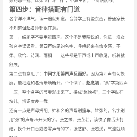
频的那一批。比如“珩”“珺”“柠”，不算生僻，但辨识度够。
第四步：音律搭配有门道
名字洋不洋气，读一遍就知道。音韵学上有些东西，普通家长
不知道但起名师都很在意。
第一，结尾字不要用第四声。这个不是我瞎说的，你拿一堆女
孩名字读读看。第四声结尾的名字，呼唤起来有命令感，不
柔。欣怡、诗涵、雨桐——这些都是平声或上声收尾，听着就
舒展。
第二点有意思了：
中间字用第四声反而好
。因为第四声有切换
感，能把姓和名清晰地断开。举个例子，
赵念初
，“念”字第四声
一压，整个名字的节奏就出来了。换成“赵怡初”，三个字黏在一
块儿，辨识度差一截。
还有一点是声母搭配。姓和名的声母别撞车。姓张的，名字别
用“张”的声母zh开头的字。张之臻、张芷若，读快了像舌头打
结。换个开口音或者零声母的字，张艺舒、张若溪，气流就顺