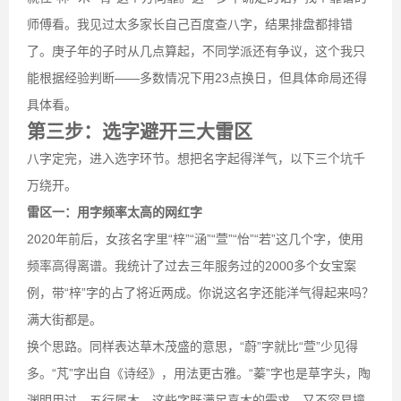
师傅看。我见过太多家长自己百度查八字，结果排盘都排错
了。庚子年的子时从几点算起，不同学派还有争议，这个我只
能根据经验判断——多数情况下用23点换日，但具体命局还得
具体看。
第三步：选字避开三大雷区
八字定完，进入选字环节。想把名字起得洋气，以下三个坑千
万绕开。
雷区一：用字频率太高的网红字
2020年前后，女孩名字里“梓”“涵”“萱”“怡”“若”这几个字，使用
频率高得离谱。我统计了过去三年服务过的2000多个女宝案
例，带“梓”字的占了将近两成。你说这名字还能洋气得起来吗？
满大街都是。
换个思路。同样表达草木茂盛的意思，“蔚”字就比“萱”少见得
多。“芃”字出自《诗经》，用法更古雅。“蓁”字也是草字头，陶
渊明用过，五行属木。这些字既满足喜木的需求，又不容易撞