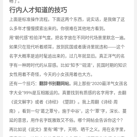
畅了。
行内人才知道的技巧
上面是标准操作流程。下面这两个东西，说实话，是我做了这
么多年才慢慢摸索出来的。你很难在其他地方看到。
用“朝代感”检验洋气度。把名字放在不同时代场景里默念一遍。
如果只在现代听着顺耳，放到民国或者唐诗里就违和——这个
名字大概率是追时髦追出来的，过几年就显旧。真正洋气的名
字有一种跨时代的从容感。比如“知予”“砚清”，民国时期的知识
女性用着不奇怪，今天的小女孩用着也大方。
还有一个技巧：
翻辞书别翻网帖
。网上那些“2020最洋气女孩名
字大全”99%是互相搬运的。真要找到有质感的名字用字，去翻
《说文解字》或者《诗经》《楚辞》。我上周翻《诗经·周
南》，看到一句“葛之覃兮，施于中谷”，这个“覃”字，深长、蔓
延的意思，用作名字既雅致又不俗。哪个网帖会告诉你这个？
再比如说《说文》里有“晞”字，天明、晒干之义。用在名字里，