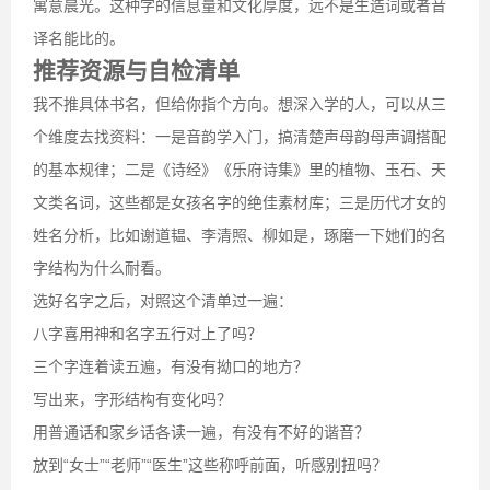
寓意晨光。这种字的信息量和文化厚度，远不是生造词或者音
译名能比的。
推荐资源与自检清单
我不推具体书名，但给你指个方向。想深入学的人，可以从三
个维度去找资料：一是音韵学入门，搞清楚声母韵母声调搭配
的基本规律；二是《诗经》《乐府诗集》里的植物、玉石、天
文类名词，这些都是女孩名字的绝佳素材库；三是历代才女的
姓名分析，比如谢道韫、李清照、柳如是，琢磨一下她们的名
字结构为什么耐看。
选好名字之后，对照这个清单过一遍：
八字喜用神和名字五行对上了吗？
三个字连着读五遍，有没有拗口的地方？
写出来，字形结构有变化吗？
用普通话和家乡话各读一遍，有没有不好的谐音？
放到“女士”“老师”“医生”这些称呼前面，听感别扭吗？