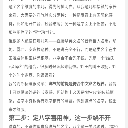
这个名字维度的事儿，得先掰扯明白。从我这几年接触的家长
来看，大家要的洋气其实分两种：一种是发音上有国际化感
觉，比如用开口音、轻音结尾；另一种是字面上不俗套，不用
那些用烂了的“萱”“涵”“梓”。
但很多人跑偏在哪儿呢——直接拿英文名的音译当大名用。珍
妮、露西、安琪拉这种。不是说完全不行，而是
这类
名字在中
国姓名体系里缺乏根基。八字合不合先不说，光是一个“姓氏
+音译名”的组合，很多时候读起来就怪。姓王的叫王珍妮，姓
李的叫李露西，你读读看？
我的判断标准很简单：
洋气的前提是符合中文命名规律
。音韵
上可以借鉴外语的节奏感，但结构上必须是“姓+名”的传统框
架，名字本身也得有汉字该有的意蕴。做到这点的名字，说出
来才舒服。
第二步：定八字喜用神，这一步绕不开
讲真的，不管你追求多洋气的名字，八字这一关必须过。2020