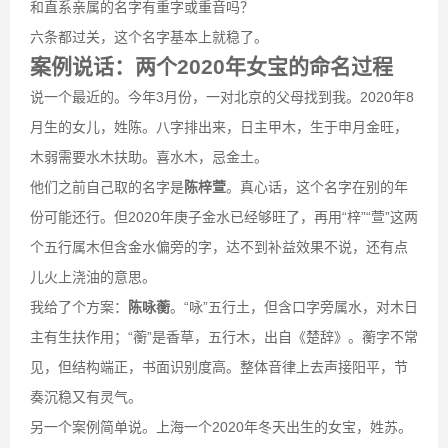
和直系亲属的名字有重字或重音吗？
六条都过关，这个名字基本上就稳了。
案例说话：两个2020年女宝的命名过程
说一个最近的。今年3月份，一对北京的父母找到我。2020年8
月生的女儿，姓陈。八字排出来，日主甲木，生于申月金旺，
木弱需要水木扶助。喜水木，忌金土。
他们之前自己取的名字是
陈梓萱
。真心话，这个名字在别的年
份可能还行。但2020年庚子金水已经够旺了，再用“梓”“萱”这两
个五行属木但含金水偏旁的字，达不到补益效果不说，还有点
儿火上浇油的意思。
我给了个方案：
陈咏蘅
。“咏”五行土，但含口字旁属水，对木日
主有生扶作用；“蘅”是香草，五行木，出自《楚辞》。蘅字不常
见，但结构端正，书面识别度高。整体音律上去声接阳平，节
奏沉稳又有灵气。
另一个案例简单说。上海一个2020年冬天出生的女宝，姓苏。