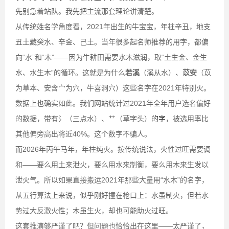
先别急着站队。我先把主流那套理论讲清楚。
从传统姓名学角度看，2021年出生的牛宝宝，年柱辛丑，地支
丑土藏癸水、辛金、己土。当年很多起名师推荐的用字，都偏
向“水”和“木”——因为牛耕田需要水木滋润，取“土生金、金生
水、水生木”的循环。这就是为什么
若溪
（溪从水）、
苡安
（苡
为草本、安含宀为穴，牛喜洞穴）这些名字在2021年特别火。
数据上也确实如此。我们网站统计过2021年全年用户选名偏好
的数据，带有氵（三点水）、艹（草字头）
的字
，被选用率比
其他偏旁高出将近40%。这个数字不骗人。
而2026年丙午马年，年柱纯火。按传统说法，火性过旺需要调
和——要么用土来泄火，要么用水来制衡，要么用木来生发以
泄火气。所以如果直接搬运2021年那些大量用“水木”的名字，
从五行算法上来说，似乎刚好撞在枪口上：水虽制火，但若水
势过大反激火性；木虽生火，却也可能助火过旺。
这套推演够严谨了吧？但问题也恰恰出在这里——太严谨了，