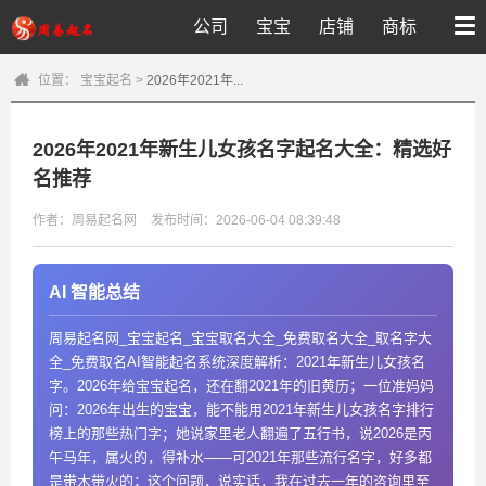
公司
宝宝
店铺
商标
位置：
宝宝起名
>
2026年2021年...
2026年2021年新生儿女孩名字起名大全：精选好
名推荐
作者：周易起名网
发布时间：2026-06-04 08:39:48
AI 智能总结
周易起名网_宝宝起名_宝宝取名大全_免费取名大全_取名字大
全_免费取名AI智能起名系统深度解析：2021年新生儿女孩名
字。2026年给宝宝起名，还在翻2021年的旧黄历；一位准妈妈
问：2026年出生的宝宝，能不能用2021年新生儿女孩名字排行
榜上的那些热门字；她说家里老人翻遍了五行书，说2026是丙
午马年，属火的，得补水——可2021年那些流行名字，好多都
是带木带火的；这个问题，说实话，我在过去一年的咨询里至