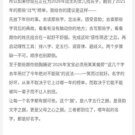
所以如果你现在正在为2026年出生的女儿找名字，翻到了2021
年的那些“过气”榜单，我给你的建议是这样——
先放下年份的事。去读那些字，念出来，感受音韵；去查那些
字背后的典故，看看有没有触动你的地方；去写那些字，看看
跟你的姓氏组合在一起舒不舒服。完成这轮“感性筛选”之后，再
启动理性工具：排八字、定五行、调音律、避歧义。两个步骤
缺一不可，顺序也别颠倒。
至于那些跟你拍胸脯说“2026年宝宝必须用某某偏旁”“这几个字
去年用烂了今年绝对不能碰”的说法——一笑而过就好。名字的
好坏，从来不取决于它上过哪一年的榜单，而取决于它能不能
被叫一辈子而不让人别扭。
让每一个名字都有据可依。这个“据”，是八字五行之据，是音韵
文字之据，更是父母之心之据。三者都到位了，哪年起的名
字，都是好名字。