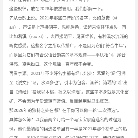
这些规律，放在2026年依然管用。我们拆解一下。
先从音韵上说。2021年那些口碑好的名字，比如
苡安
（yǐ
ān），声调是上声接阴平，先抑后扬，读起来像轻轻点头。再
比如
若溪
（ruò xī），去声接阴平，尾音绵长，有种溪水流淌的
听觉感受。这些名字之所以传播广，不是因为它们“符合牛年”，
而是因为它们符合汉语音韵美的基本规律——平仄相间、尾音
洪亮、避免拗口。这个规律一百年都不会变。
再看字源。2021年不少好名字都有经典出处：
艺涵
的“涵”可溯
至《说文》“涵，水泽多也”，引申为包容、涵养；
诗瑶
的“瑶”出
自《诗经》“投我以木桃，报之以琼瑶”。这些字本身就是文化富
矿，不会因为年份流转而贬值。反而越用越显出底蕴。
那2026年的独特之处在哪？在于你可以做一轮“二次筛选”。
具体怎么筛？以我前两个月给一个马宝宝家庭选名的过程为
例。他们最初给的候选名单里有一半是2021年那个榜单上的热