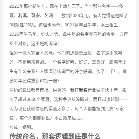
2021
年那批新生儿，现在上幼儿园了。当年那些名字——
汐
苡
、
若溪
、
苡安
、
艺涵
——放到2026年用，有人觉得这是踩了
“时效性”的坑。道理也简单：2021是辛丑牛年，水土相生；
2026丙午马年，纯火之势。拿牛年的
名字
套马年的宝宝，五行
都不对路，这不是胡闹吗？
但另一派人完全不买账。他们的逻辑更直接：名字是用来叫
的，不是用来算的。一个名字好听、好记、寓意好，跟哪年出
生有什么关系？人家唐诗宋词里的好字好词，传了上千年，难
道每年还得重新审批一遍？
两边的说法都有市场。讲真的，我在
起名
行业做了快十年，服
务了超过3000个家庭，这种争论从没断过。而且越演越烈——
因为现在获取信息的渠道太多了，每个人都能搜到几篇“专家
说”，每个人都能翻出几本古籍来佐证。
吵成一锅粥。
传统命名，那套逻辑到底是什么