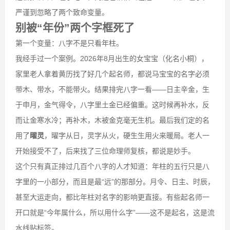
严谨到忽略了两个致命变量。
别被“年份”两个字框死了
第一个变量：八字不是只看年柱。
我经手过一个案例。2026年8月出生的女宝宝（化名小桐），
家里老人拿着黄历找了好几个起名师，都说马宝宝的名字必须
带木、带水，不能带火。结果排完八字一看——日主辛金，生
于申月，金气得令，八字里土金已经偏重。这时候再补水，反
而让金寒水冷；再补木，木被金克毫无生机。最后我们定的名
用了
曜灵
，曜字从日，灵字从火，硬生生用火来暖局。老人一
开始接受不了，后来找了三位命理师复核，都说是妙手。
这个只有真正排过几百个八字的人才知道：年柱的五行只是八
字里的一小部分，而且是最“远”的那部分。月令、日主、时辰，
甚至大运走向，都比年柱对名字的影响更直接。有些起名师一
开口就是“今年属什么，所以用什么字”——这不是起名，这是流
水线贴标签。