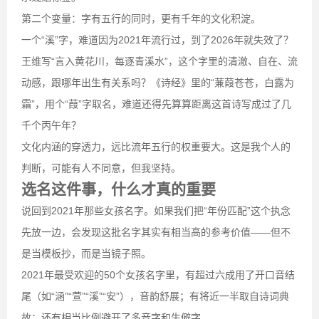
第二个变量：字有五行的同时，更有千年的文化积淀。
一个“溪”字，难道因为2021年流行过，到了2026年就失效了？
王维写“言入黄花川，每逐青溪水”，这个字里的清澈、自在、流
动感，跟哪年出生有关系吗？《诗经》里的“蒹葭苍苍，白露为
霜”，用个“葭”字取名，难道还得先算算距离这首诗写成过了几
千个丙午年？
文化内涵的穿透力，远比流年五行的权重要大。这是我个人的
判断，可能有人不同意，但我坚持。
选名这件事，什么才真的重要
说回到2021年那些女孩名字。如果我们把“年份匹配”这个执念
先放一边，会发现这批名字其实有相当高的参考价值——但不
是当模板抄，而是当镜子照。
2021年最受欢迎的50个女孩名字里，有超过六成用了开口音结
尾（如“涵”“萱”“溪”“安”），音韵舒展；有将近一半取自诗词典
故；还有相当比例避开了多音字和生僻字。