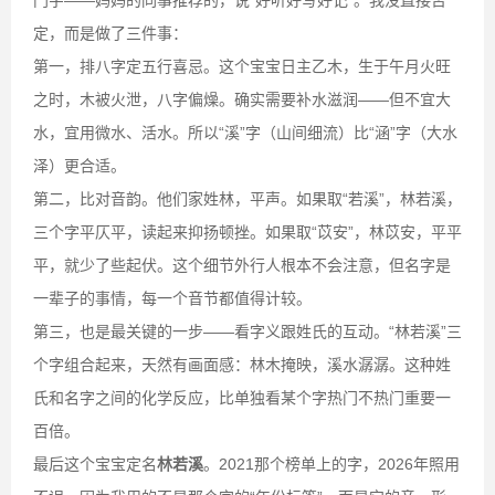
门字——妈妈的同事推荐的，说“好听好写好记”。我没直接否
定，而是做了三件事：
第一，排八字定五行喜忌。这个宝宝日主乙木，生于午月火旺
之时，木被火泄，八字偏燥。确实需要补水滋润——但不宜大
水，宜用微水、活水。所以“溪”字（山间细流）比“涵”字（大水
泽）更合适。
第二，比对音韵。他们家姓林，平声。如果取“若溪”，林若溪，
三个字平仄平，读起来抑扬顿挫。如果取“苡安”，林苡安，平平
平，就少了些起伏。这个细节外行人根本不会注意，但名字是
一辈子的事情，每一个音节都值得计较。
第三，也是最关键的一步——看字义跟姓氏的互动。“林若溪”三
个字组合起来，天然有画面感：林木掩映，溪水潺潺。这种姓
氏和名字之间的化学反应，比单独看某个字热门不热门重要一
百倍。
最后这个宝宝定名
林若溪
。2021那个榜单上的字，2026年照用