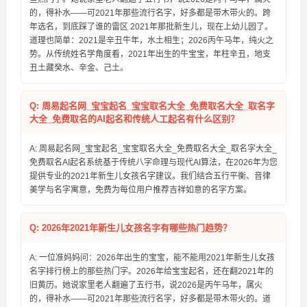
的，得补水——可2021年那些流行名字，好多都是带木带火的。跨
年选名，到底踩了谁的雷区 2021年那批新生儿，现在上幼儿园了。
道理也简单：2021是辛丑牛年，水土相生；2026丙午马年，纯火之
势。从传统姓名学角度看，2021年出生的牛宝宝，年柱辛丑，地支
丑土藏癸水、辛金、己土。
Q: 周易起名网_宝宝起名_宝宝取名大全_免费取名大全_取名字
大全_免费取名的AI起名和传统人工起名有什么区别？
A: 周易起名网_宝宝起名_宝宝取名大全_免费取名大全_取名字大全_
免费取名AI起名系统基于传统八字命理与现代AI算法，在2026年为您
提供专业的2021年新生儿女孩名字建议。我们结合五行平衡、音律
美学与名字寓意，免费为每位用户推荐吉祥如意的名字方案。
Q: 2026年2021年新生儿女孩名字有哪些热门趋势？
A: 一位准妈妈问：2026年出生的宝宝，能不能用2021年新生儿女孩
名字排行榜上的那些热门字。2026年给宝宝起名，还在翻2021年的
旧黄历。她说家里老人翻遍了五行书，说2026是丙午马年，属火
的，得补水——可2021年那些流行名字，好多都是带木带火的。道