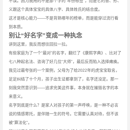
不误。因为我用的不是那个字的“年份标签”，而是它的音、形、
义跟这个具体宝宝的具体八字、具体姓氏的结合度。
这才是核心能力——不是背熟哪年的榜单，而是能穿过流行看
到本质。
别让“好名字”变成一种执念
讲到这里，我反而想往回拉一拉。
有些家庭为了一个“最对”的名字，翻烂了《康熙字典》、比对了
七八种起名法、咨询了好几位“大师”，最后反而陷入选择瘫痪。
我见过最夸张的一个案例，父母为了给2022年的虎宝宝取名，
足足纠结了十个月，孩子出生证都拿到了，名字还没定。那一
刻我突然意识到——追求完美这件事，本身就在摧毁名字的本
来意义。
名字到底是什么？是家人对孩子的第一声呼唤，是一种不必言
说的情感寄托，是伴随一生的符号。它需要认真对待，但不该
被“算法化”。