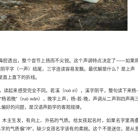
鼻腔透出，整个音节上扬而不尖锐。这个声调特点决定了——如果
用阴平字（一声）结尾，三字连读容易发飘。最优解是什么？是上声
不是直上直下的折线。
，读起来感受完全不同。若溪（ruò xī），溪字阴平，整句读下来杨-
“杨若晚”（ruò wǎn），晚字上声，杨-若-晚，声调从二声到四声再
人偏好的问题，是汉语声韵学的客观规律。
象。木主生发，有向上、外拓的气质。给女孩起名时，如果名字里再
名字的气质偏“冲”，缺少女孩名字该有的柔婉。这个不是迷信，是从