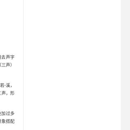
用去声字
（三声）
若-溪，
三声，形
叠加过多
意象搭配