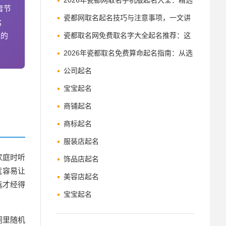
收藏
2026年瓷都网取名手机版起名大全：精选
音节
好名推荐
瓷都网取名起名技巧与注意事项，一文讲
；
炼的
透
瓷都取名网免费取名字大全起名推荐：这
几种方案值得收藏
2026年瓷都取名免费算命起名指南：从选
字到定名
公司起名
宝宝起名
商铺起名
商标起名
服装店起名
家庭时听
饰品店起名
就容易让
美容店起名
选才经得
宝宝起名
词里随机