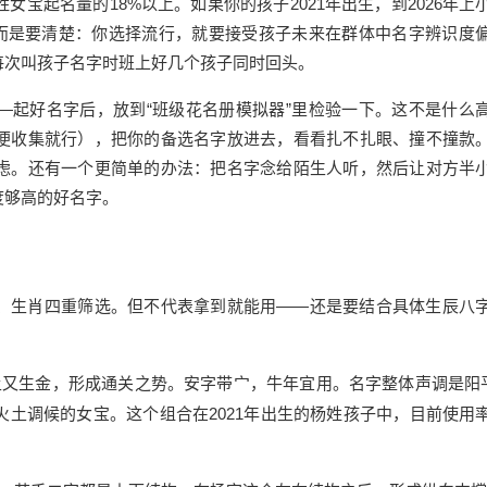
宝起名量的18%以上。如果你的孩子2021年出生，到2026年上
，而是要清楚：你选择流行，就要接受孩子未来在群体中名字辨识度
每次叫孩子名字时班上好几个孩子同时回头。
—起好名字后，放到“班级花名册模拟器”里检验一下。这不是什么
便收集就行），把你的备选名字放进去，看看扎不扎眼、撞不撞款
虑。还有一个更简单的办法：把名字念给陌生人听，然后让对方半
度够高的好名字。
、生肖四重筛选。但不代表拿到就能用——还是要结合具体生辰八
又生金，形成通关之势。安字带宀，牛年宜用。名字整体声调是阳平
土调候的女宝。这个组合在2021年出生的杨姓孩子中，目前使用