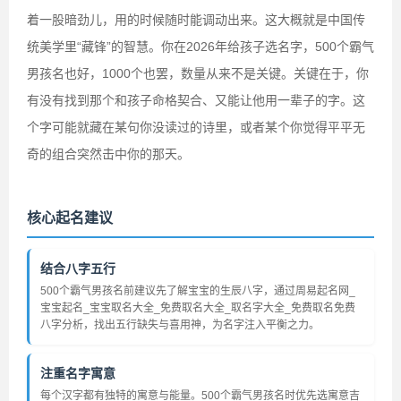
着一股暗劲儿，用的时候随时能调动出来。这大概就是中国传
统美学里“藏锋”的智慧。你在2026年给孩子选名字，500个霸气
男孩名也好，1000个也罢，数量从来不是关键。关键在于，你
有没有找到那个和孩子命格契合、又能让他用一辈子的字。这
个字可能就藏在某句你没读过的诗里，或者某个你觉得平平无
奇的组合突然击中你的那天。
核心起名建议
结合八字五行
500个霸气男孩名前建议先了解宝宝的生辰八字，通过周易起名网_
宝宝起名_宝宝取名大全_免费取名大全_取名字大全_免费取名免费
八字分析，找出五行缺失与喜用神，为名字注入平衡之力。
注重名字寓意
每个汉字都有独特的寓意与能量。500个霸气男孩名时优先选寓意吉