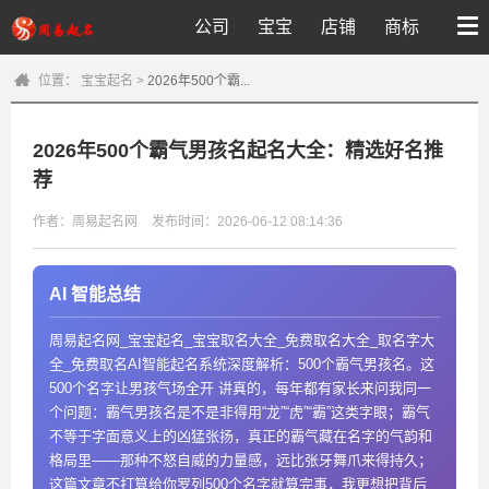
公司
宝宝
店铺
商标
位置：
宝宝起名
>
2026年500个霸...
2026年500个霸气男孩名起名大全：精选好名推
荐
作者：周易起名网
发布时间：2026-06-12 08:14:36
AI 智能总结
周易起名网_宝宝起名_宝宝取名大全_免费取名大全_取名字大
全_免费取名AI智能起名系统深度解析：500个霸气男孩名。这
500个名字让男孩气场全开 讲真的，每年都有家长来问我同一
个问题：霸气男孩名是不是非得用“龙”“虎”“霸”这类字眼；霸气
不等于字面意义上的凶猛张扬，真正的霸气藏在名字的气韵和
格局里——那种不怒自威的力量感，远比张牙舞爪来得持久；
这篇文章不打算给你罗列500个名字就算完事，我更想把背后