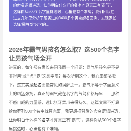
的命名逻辑讲透，让你明白什么样的名字才算真正有“霸气”，
这样你从500个名字里挑选时，心里也有个准绳；我们团队在
过去几年里分析了服务过的3400多个男宝起名案例，发现家长
选择“霸气型”名字的...
2026年霸气男孩名怎么取？这500个名字
让男孩气场全开
讲真的，每年都有家长来问我同一个问题：霸气男孩名是不是
非得用“龙”“虎”“霸”这类字眼？每次听到这个，我心里都咯噔一
下。这其实是
起名
圈最常见的误解之一。霸气不等于字面意义
上的凶猛张扬，真正的霸气藏在名字的气韵和格局里——那种
不怒自威的力量感，远比张牙舞爪来得持久。这篇文章不打算
给你罗列500个名字就算完事，我更想把背后的命名逻辑讲透，
让你明白什么样的
名字
才算真正有“霸气”，这样你从500个名字
里挑选时，心里也有个准绳。