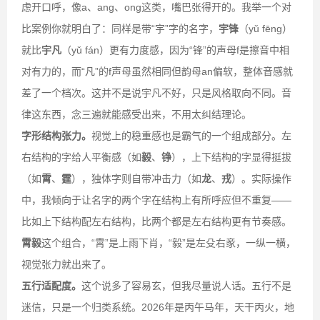
虑开口呼，像a、ang、ong这类，嘴巴张得开的。我举一个对
比案例你就明白了：同样是带“宇”字的名字，
宇锋
（yǔ fēng）
就比
宇凡
（yǔ fán）更有力度感，因为“锋”的声母f是擦音中相
对有力的，而“凡”的f声母虽然相同但韵母an偏软，整体音感就
差了一个档次。这并不是说宇凡不好，只是风格取向不同。音
律这东西，念三遍就能感受出来，不用太纠结理论。
字形结构张力。
视觉上的稳重感也是霸气的一个组成部分。左
右结构的字给人平衡感（如
毅
、
铮
），上下结构的字显得挺拔
（如
霄
、
霆
），独体字则自带冲击力（如
龙
、
戎
）。实际操作
中，我倾向于让名字的两个字在结构上有所呼应但不重复——
比如上下结构配左右结构，比两个都是左右结构更有节奏感。
霄毅
这个组合，“霄”是上雨下肖，“毅”是左殳右豙，一纵一横，
视觉张力就出来了。
五行适配度。
这个说多了容易玄，但我尽量说人话。五行不是
迷信，只是一个归类系统。2026年是丙午马年，天干丙火，地