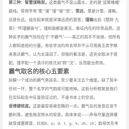
第三种：智慧谋略型。
这类霸气不显山露水，走的是“运筹帷幄”
路线。常用字有“策”“谋”“瑾”“瑜”“哲”。
策远
，策是计策、谋略，
远是长远，组合起来就是深谋远虑的意思；
瑾瑜
出自《楚辞·九
章》“怀瑾握瑜兮”，瑾和瑜都是美玉，象征内在的珍贵品质。这
种名字的霸气恰恰在于“不霸气”——真正的高手不张扬，但所有
人都知道他的分量。有些学派的命名师并不认可用美玉类字眼
来表达霸气，认为太温润了，但我的看法是，这完全取决于搭
配。瑾字配一个清冷的姓氏如“顾”“沈”，反而能出奇效。
霸气取名的核心五要素
拆解一个成功的霸气男孩名，至少要关注五个维度。缺了其中
任何一环，整个名字的气韵就可能垮掉。这些分析框架是我们
在实际起名中反复验证过的，不是书本上的空谈。
音律硬核度。
这是最容易被忽略的一点。霸气名的发音应该干
脆利落，避免拖泥带水的软音。具体来说——声母尽量选择爆
破音或塞擦音，比如b、p、d、t、g、k、zh、ch；韵母优先考