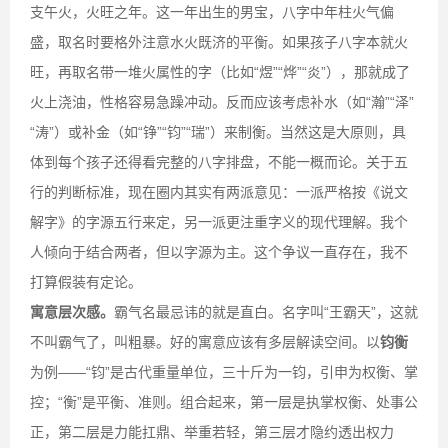
支午火，火旺之年。这一年出生的男宝，八字中年柱火气偏
盛，取名时要格外注意水火既济的平衡。如果孩子八字本就火
旺，再取名带一堆火属性的字（比如“煜”“烨”“炎”），那就成了
火上浇油，性格容易急躁冲动。反而应该考虑补水（如“瀚”“泽”
“涛”）或补金（如“铮”“钧”“瑞”）来制衡。当然这是大原则，具
体到每个孩子还得看完整的八字排盘，不能一概而论。关于五
行的判断标准，现在圈内其实有两派意见：一派严格按《说文
解字》的字源五行来定，另一派更注重字义的现代理解。我个
人倾向于结合两者，但以字源为主。这个争议一直存在，我不
打算假装有定论。
寓意层次感。
霸气名最忌讳的就是直白。名字叫“王霸天”，这就
不叫霸气了，叫粗暴。好的寓意应该有多层解读空间。以
钧衡
为例——“钧”是古代重量单位，三十斤为一钧，引申为权衡、掌
控；“衡”是平衡、准则。组合起来，第一层是执掌权衡、处事公
正，第二层是力能扛鼎、举重若轻，第三层才隐约透出权力