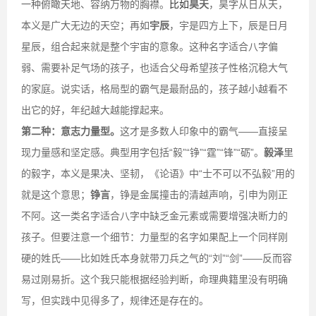
一种俯瞰天地、容纳万物的胸襟。
比如
昊天
，昊字从日从天，
本义是广大无边的天空；再如
宇辰
，宇是四方上下，辰是日月
星辰，组合起来就是整个宇宙的意象。这种名字适合八字偏
弱、需要补足气场的孩子，也适合父母希望孩子性格沉稳大气
的家庭。说实话，格局型的霸气是最耐品的，孩子越小越看不
出它的好，年纪越大越能撑起来。
第二种：意志力量型。
这才是多数人印象中的霸气——直接呈
现力量感和坚定感。典型用字包括“毅”“铮”“霆”“锋”“砺”。
毅泽
里
的毅字，本义是果决、坚韧，《论语》中“士不可以不弘毅”用的
就是这个意思；
铮言
，铮是金属撞击的清越声响，引申为刚正
不阿。这一类名字适合八字中缺乏金元素或需要增强决断力的
孩子。但要注意一个细节：力量型的名字如果配上一个同样刚
硬的姓氏——比如姓氏本身就带刀兵之气的“刘”“剑”——反而容
易过刚易折。这个我只能根据经验判断，命理典籍里没有明确
写，但实践中见得多了，规律还是存在的。