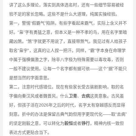
讲了这么多理论，落实到具体选名时，还有一些细节容易被经
验不足的家长忽略。这些不是什么大道理，纯属实操经验。
第一，警惕“假霸气”陷阱。有些字看起来霸气，实际上含义并不
好。“枭”字有勇猛之意，但本义是一种不孝的鸟，用在名字里暗
藏凶煞。“煞”字就更不用说了，直接带煞气。我见过有人给孩子
取名“枭宇”，这真的让人捏一把汗。同样，“霸”字本身在命理学
中属于强横偏激之字，除非八字极为特殊需要以毒攻毒，否则
一般不建议使用。让每一个名字都有据可依——这个“据”不能只
是想当然的字面意思。
第二，注意时代感错位。现在有些家长受古装剧影响，取的名
字偏向秦汉风或者魏晋风，什么
卫青
、
去病
这类意象。古风虽
好，但孩子活在2026年之后的时代，名字太有穿越感反而显得
刻意。折中的办法是保留古典气韵但用字更现代化——取“去病”
的坚定刚毅之意，可以转化为
毅恒
或者
铮行
，精神内核一致但
表达方式更贴合当下。