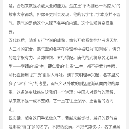
慧，合起来就是承载大业的能力。楚庄王“不鸣则已一鸣惊人”的
故事大家都熟，但你查史料会发现，他的名字“侣”字本身并不霸
气，霸气的是他这个人赋予名字的内涵。这个认知转变很重
要。
汉代以后，随着五行学说的成熟，命名开始系统性地考虑天地
人三才的配合。霸气型的名字在命理学中被归为“阳刚格”，讲究
的是字根有力、音韵铿锵、五行得配。唐代的武将命名尤其典
型——
李靖
的“靖”字，
薛仁贵
的“仁贵”二字，都不是武力字眼，
却比直接用“武”“勇”更耐人寻味。到了宋明理学兴起，名字里又
多了“理”和“气”的考量，霸气名从外放的刚猛逐渐转向内敛的厚
重。这条演变脉络告诉我们一个道理：中国人对霸气的理解，
从来就不是一成不变的，它一直在往更深厚、更含蓄的方向
走。
说实话，起名这门手艺做久了，我越来越觉得，最好的霸气名
是那些“留白”多的名字。不把话说满，不把气势使尽，名字里藏