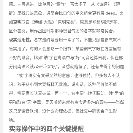
感。三层递进，比单层的“霸气”丰富太多了。从《诗经》《楚
辞》里找典故意象，通常会比自创的字义组合更有层 deep。比
如
克明
取自《诗经·大雅》“克明克类”，原意是能够明辨是非、
区分善恶，用作战国时期那种贤君气质的名字就非常契合。
现实适用性。
名字最终是要用一辈子的，不能只顾着霸气就不
管实用了。有的人会忽略一个细节：某些霸气字眼在方言里有
不好的谐音。比如“皓”字在粤语中与“好”同音还算吉利，但在部
分闽南语区读起来近似“吼”，音感就跑偏了。还有生僻字的问题
——“彧”字确实有文采斐然的意思，也够独特，但多数人不认
识，孩子从小到大要解释无数遍。说实话，这种代价值不值
得，需要家长认真掂量。再一个，名字要与姓氏联动。姓“吴”的
男孩取名“天”字辈，吴天听起来就有点命运多舛的意味——当然
这只是谐音联想，没什么命理依据，但社交中确实会产生影
响。
实际操作中的四个关键提醒