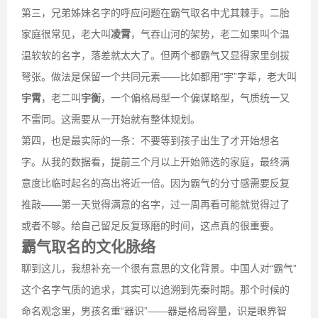
第三，兄弟姊妹名字的呼应问题在霸气取名中尤其棘手。二胎
家庭很常见，老大叫
凌霄
，气吞山河的架势，老二如果叫个温
温软软的名字，落差就太大了。但两个都霸气又显得家里剑拔
弩张。做法是保留一个共同元素——比如都用“宇”字辈，老大叫
宇霄
，老二叫
宇衡
，一个偏格局型一个偏谋略型，气质统一又
不雷同。这需要从一开始就有整体规划。
第四，也是最实际的一条：不要等到孩子出生了才开始想名
字。从我的数据看，提前三个月以上开始筛选的家庭，最终满
意度比临时起名的高出将近一倍。因为霸气的分寸感需要反复
推敲——第一天觉得满意的名字，过一周再看可能就觉得过了
或者不够。给自己留足反复琢磨的时间，这点真的很重要。
霸气取名的文化脉络
聊到这儿，我想补充一个很有意思的文化背景。中国人对“霸气”
这个名字气质的追求，其实可以追溯到先秦时期。那个时候的
命名观念里，男孩名重“器识”——器是格局容量，识是眼界智