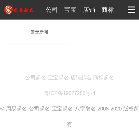
公司
宝宝
店铺
商标
暂无新闻
公司起名
宝宝起名
店铺起名
商标起名
粤ICP备19027288号-4
© 周易起名-公司起名-宝宝起名-八字取名 2008-2020 版权所
有